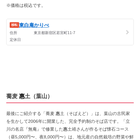
※価格は税込です。
蕎麦
惠
土（葉山）
最後にご紹介する「蕎麦
惠
土（そばえど）」は、葉山の古民家
を生かして2006年に開業した、完全予約制のそば店です。「立
川の名店『無庵』で修業した
惠
土靖さんが作るそば懐石コース
（昼5
,
000円〜、夜8
,
000円〜）は、地元産の自然栽培の野菜や鮮