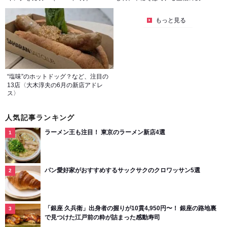
もっと見る
“塩味”のホットドッグ？など、注目の
13店〈大木淳夫の6月の新店アドレ
ス〉
人気記事ランキング
ラーメン王も注目！ 東京のラーメン新店4選
パン愛好家がおすすめするサックサクのクロワッサン5選
「銀座 久兵衛」出身者の握りが10貫4,950円〜！ 銀座の路地裏
で見つけた江戸前の粋が詰まった感動寿司