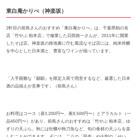
東白庵かりべ（神楽坂）
2軒目の前島さんのおすすめ「東白庵かりべ」は、千葉県柏の名
店「竹やぶ 柏本店」で修業した苅部政一さんが、2011年に開業
したそば店。神楽坂の路地裏に佇む風流なそば店には、純米吟醸
を中心とした日本酒と、豊富なワインが揃っています。
「入手困難な『鄙願』を限定入荷で用意するなど、厳選した日本
酒の品揃えが見事です」（前島さん）
お料理はコース（昼3,200円〜、夜8,500円〜）とアラカルト（一
品450円〜）があり、前島さんのおすすめは「竹やぶ 柏本店」ゆ
ずりの天ぷら。秋には牡蠣や秋刀魚など、旬の食材の天ぷらを楽
しむことができます。〆には、二八の「田舎」や十割の「せい