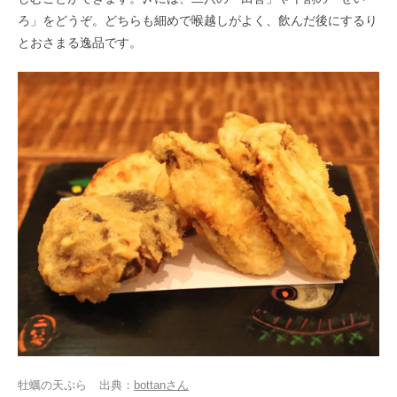
ろ」をどうぞ。どちらも細めで喉越しがよく、飲んだ後にするり
とおさまる逸品です。
牡蠣の天ぷら
出典：
bottanさん