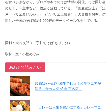
を食べ歩きながら、ブログや本でのそば情報の発信、そば同好会
のセミナー主宰など、幅広く活動している。「蕎麦鑑定士」「江
戸ソバリエ及びルシック（ソバリエ上級者）」の資格を保有。訪
問した全国のそば屋約1,000軒のデータベース化をしている。
撮影：大谷次郎（「手打ちそば もり」分）
取材・文：小松めぐみ
あわせて読みたい
焼肉はやっぱり和牛でしょ！和牛マニアが
語る「食べログ 焼肉 百名店」
「カレーは人生を豊かにする」カレーマニ