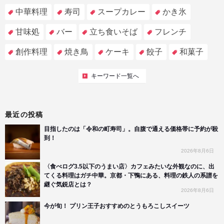
中華料理
寿司
スープカレー
かき氷
甘味処
バー
立ち食いそば
フレンチ
創作料理
焼き鳥
ケーキ
餃子
和菓子
キーワード一覧へ
最近の投稿
目指したのは「令和の町寿司」。自腹で通える価格帯に予約が殺
到！
2026年8月6日
〈食べログ3.5以下のうまい店〉カフェみたいな外観なのに、出
てくる料理はガチ中華。京都・下鴨にある、料理の鉄人の系譜を
継ぐ気鋭店とは？
2026年8月6日
今が旬！ プリン王子おすすめのとうもろこしスイーツ