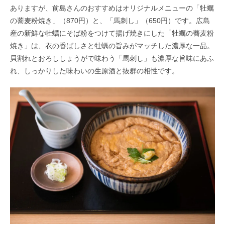
ありますが、前島さんのおすすめはオリジナルメニューの「牡蠣
の蕎麦粉焼き」（870円）と、「馬刺し」（650円）です。広島
産の新鮮な牡蠣にそば粉をつけて揚げ焼きにした「牡蠣の蕎麦粉
焼き」は、衣の香ばしさと牡蠣の旨みがマッチした濃厚な一品。
貝割れとおろししょうがで味わう「馬刺し」も濃厚な旨味にあふ
れ、しっかりした味わいの生原酒と抜群の相性です。