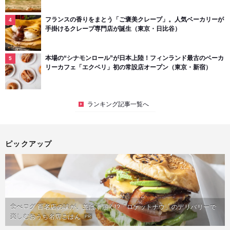
フランスの香りをまとう「ご褒美クレープ」。人気ベーカリーが
手掛けるクレープ専門店が誕生（東京・日比谷）
本場の“シナモンロール”が日本上陸！フィンランド最古のベーカ
リーカフェ「エクベリ」初の常設店オープン（東京・新宿）
ランキング記事一覧へ
ピックアップ
食べログ 百名店の味が、並ばず届く!?「ロケットナウ」のデリバリーで
楽しむおうち名店ごはん
PR