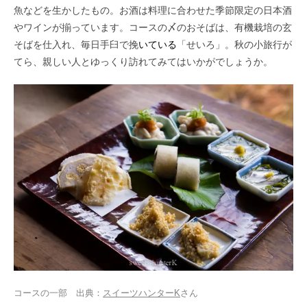
魚などを生かしたもの。お酒は料理に合わせた季節限定の日本酒
やワインが揃っています。コースの〆のおそばは、有機栽培の玄
そばを仕入れ、毎日手臼で挽
いている
「せいろ」。秋の小旅行が
てら、親しい人とゆっくり訪れてみてはいかがでしょうか。
コースの一部 出典：
スイーツハンターK
さん