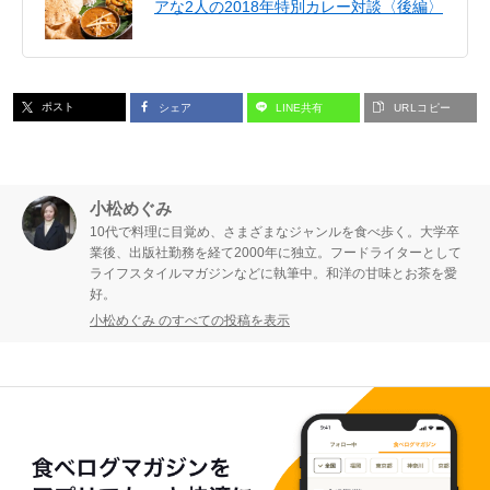
アな2人の2018年特別カレー対談〈後編〉
ポスト
シェア
LINE共有
URLコピー
小松めぐみ
10代で料理に目覚め、さまざまなジャンルを食べ歩く。大学卒
業後、出版社勤務を経て2000年に独立。フードライターとして
ライフスタイルマガジンなどに執筆中。和洋の甘味とお茶を愛
好。
小松めぐみ のすべての投稿を表示