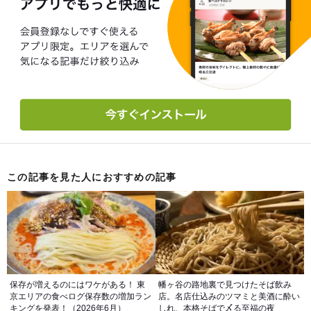
この記事を見た人におすすめの記事
保存が増えるのにはワケがある！ 東
幡ヶ谷の路地裏で見つけたそば飲み
京エリアの食べログ保存数の増加ラン
店。名店仕込みのツマミと美酒に酔い
キングを発表！（2026年6月）
しれ、本格そばで〆る至福の夜