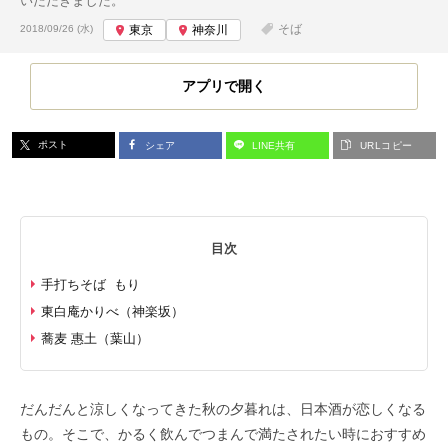
いただきました。
投稿日:
そば
2018/09/26 (水)
東京
神奈川
アプリで開く
ポスト
シェア
LINE共有
URLコピー
目次
手打ちそば もり
東白庵かりべ（神楽坂）
蕎麦 惠土（葉山）
だんだんと涼しくなってきた秋の夕暮れは、日本酒が恋しくなる
もの。そこで、かるく飲んでつまんで満たされたい時におすすめ