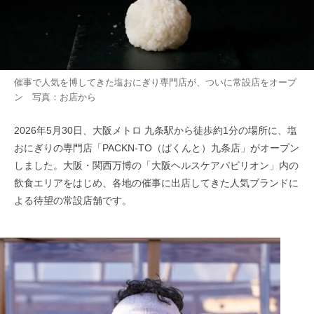
催事で人気を博してきた塩おにぎり専門店が、ついに常設店をオープ
ン 写真：お店から
2026年5月30日、大阪メトロ 九条駅から徒歩約1分の場所に、塩
おにぎりの専門店「PACKN-TO（ぱくんと）九条店」がオープン
しました。大阪・関西万博の「大阪ヘルスケアパビリオン」内の
飲食エリアをはじめ、各地の催事に出店してきた人気ブランドに
よる待望の常設店舗です。