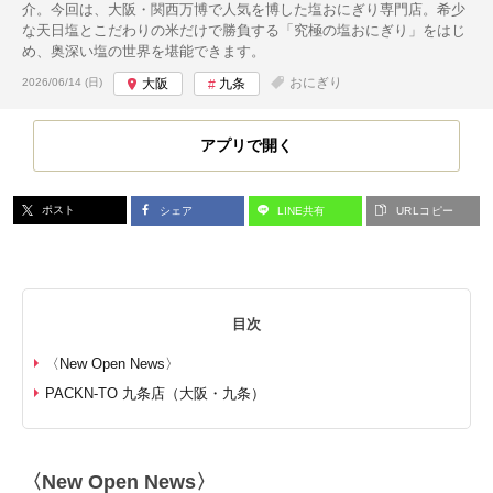
介。今回は、大阪・関西万博で人気を博した塩おにぎり専門店。希少
な天日塩とこだわりの米だけで勝負する「究極の塩おにぎり」をはじ
め、奥深い塩の世界を堪能できます。
投稿日:
おにぎり
2026/06/14 (日)
大阪
九条
アプリで開く
ポスト
シェア
LINE共有
URLコピー
目次
〈New Open News〉
PACKN-TO 九条店（大阪・九条）
〈New Open News〉