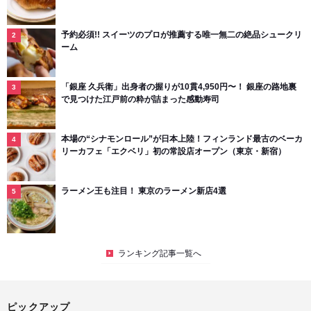
予約必須!! スイーツのプロが推薦する唯一無二の絶品シュークリ
ーム
「銀座 久兵衛」出身者の握りが10貫4,950円〜！ 銀座の路地裏
で見つけた江戸前の粋が詰まった感動寿司
本場の“シナモンロール”が日本上陸！フィンランド最古のベーカ
リーカフェ「エクベリ」初の常設店オープン（東京・新宿）
ラーメン王も注目！ 東京のラーメン新店4選
ランキング記事一覧へ
ピックアップ