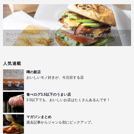
食べログ 百名店の味が、並ばず届く!?「ロケットナウ」のデリバリーで
楽しむおうち名店ごはん
PR
人気連載
噂の新店
おいしいモノ好きが、今注目する店
食べログ3.5以下のうまい店
3.5以下でも、おいしいお店はたくさんあるんです！
マガジンまとめ
過去記事からジャンル別にピックアップ。