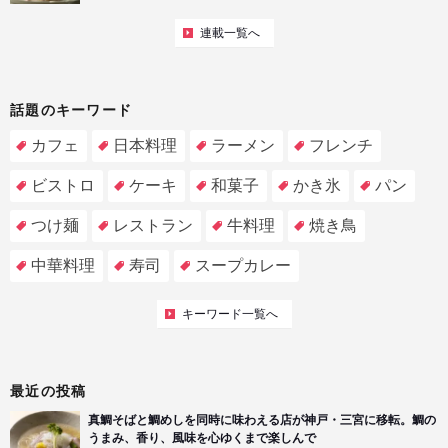
連載一覧へ
話題のキーワード
カフェ
日本料理
ラーメン
フレンチ
ビストロ
ケーキ
和菓子
かき氷
パン
つけ麺
レストラン
牛料理
焼き鳥
中華料理
寿司
スープカレー
キーワード一覧へ
最近の投稿
真鯛そばと鯛めしを同時に味わえる店が神戸・三宮に移転。鯛の
うまみ、香り、風味を心ゆくまで楽しんで