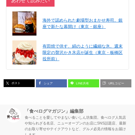
あわせて読みたい
海外で認められた劇場型おまかせ寿司。銀
座で新たな幕開け（東京・銀座）
有田焼で供す、絹のように繊細な氷。週末
限定の贅沢かき氷店が誕生（東京・板橋区
役所前）
ポスト
シェア
LINE共有
URLコピー
「食べログマガジン」編集部
食べることを愛してやまない食いしん坊集団。食べログ人気店
や知られざる名店、ニューオープンのお店にSNS話題店、最新
のお取り寄せやテイクアウトなど、グルメ必見の情報をお届け
します。