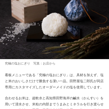
究極の塩おにぎり 写真：お店から
看板メニューである「究極の塩おにぎり」は、具材を加えず、塩
と米のおいしさだけで勝負する潔い一品。田野屋塩二郎氏が同店
専用にカスタマイズしたオーダーメイドの塩を使用しています。
合わせるお米は、超軟水と高知県田野海岸の鹹水（かんすい）を
用いて浸水させ、米粒の内部までうまみとミネラルを行き渡らせ