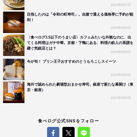
2026年8月7日
目指したのは「令和の町寿司」。自腹で通える価格帯に予約が殺
到！
2026年8月6日
〈食べログ3.5以下のうまい店〉カフェみたいな外観なのに、出
てくる料理はガチ中華。京都・下鴨にある、料理の鉄人の系譜を
継ぐ気鋭店とは？
2026年8月6日
今が旬！ プリン王子おすすめのとうもろこしスイーツ
2026年8月6日
海外で認められた劇場型おまかせ寿司。銀座で新たな幕開け（東
京・銀座）
2026年8月5日
食べログ公式SNSをフォロー