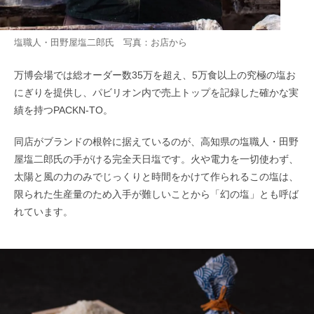
塩職人・田野屋塩二郎氏 写真：お店から
万博会場では総オーダー数35万を超え、5万食以上の究極の塩お
にぎりを提供し、パビリオン内で売上トップを記録した確かな実
績を持つPACKN-TO。
同店がブランドの根幹に据えているのが、高知県の塩職人・田野
屋塩二郎氏の手がける完全天日塩です。火や電力を一切使わず、
太陽と風の力のみでじっくりと時間をかけて作られるこの塩は、
限られた生産量のため入手が難しいことから「幻の塩」とも呼ば
れています。