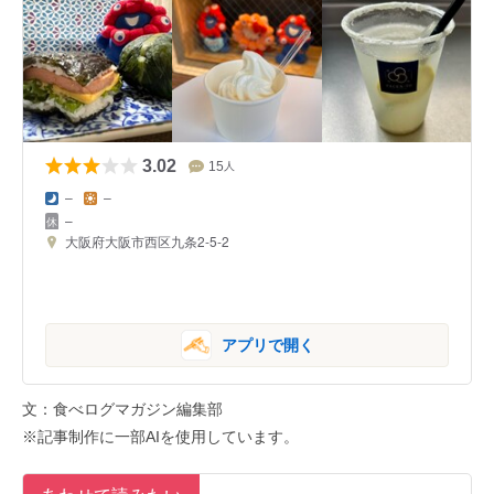
3.02
15
人
–
–
–
大阪府大阪市西区九条2-5-2
アプリで開く
文：食べログマガジン編集部
※記事制作に一部AIを使用しています。