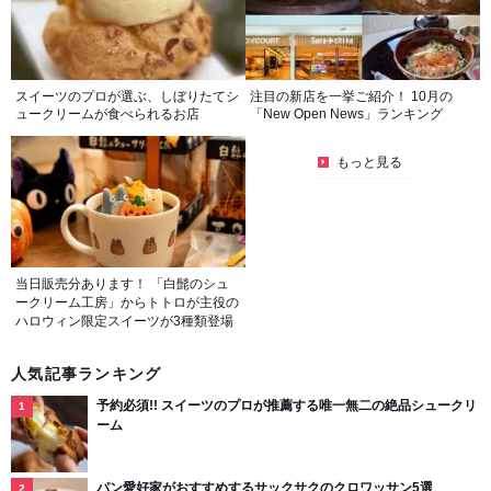
スイーツのプロが選ぶ、しぼりたてシ
注目の新店を一挙ご紹介！ 10月の
ュークリームが食べられるお店
「New Open News」ランキング
もっと見る
当日販売分あります！ 「白髭のシュ
ークリーム工房」からトトロが主役の
ハロウィン限定スイーツが3種類登場
人気記事ランキング
予約必須!! スイーツのプロが推薦する唯一無二の絶品シュークリ
ーム
パン愛好家がおすすめするサックサクのクロワッサン5選