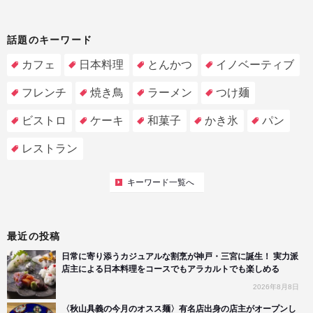
話題のキーワード
カフェ
日本料理
とんかつ
イノベーティブ
フレンチ
焼き鳥
ラーメン
つけ麺
ビストロ
ケーキ
和菓子
かき氷
パン
レストラン
キーワード一覧へ
最近の投稿
日常に寄り添うカジュアルな割烹が神戸・三宮に誕生！ 実力派
店主による日本料理をコースでもアラカルトでも楽しめる
2026年8月8日
〈秋山具義の今月のオスス麺〉有名店出身の店主がオープンし