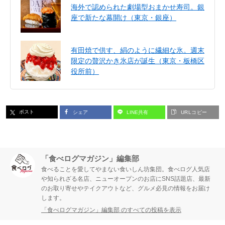
海外で認められた劇場型おまかせ寿司。銀
座で新たな幕開け（東京・銀座）
有田焼で供す、絹のように繊細な氷。週末
限定の贅沢かき氷店が誕生（東京・板橋区
役所前）
ポスト
シェア
LINE共有
URLコピー
「食べログマガジン」編集部
食べることを愛してやまない食いしん坊集団。食べログ人気店
や知られざる名店、ニューオープンのお店にSNS話題店、最新
のお取り寄せやテイクアウトなど、グルメ必見の情報をお届け
します。
「食べログマガジン」編集部 のすべての投稿を表示