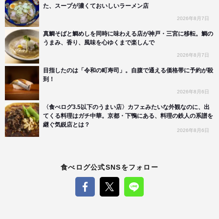
た、スープが濃くておいしいラーメン店
2026年8月7日
真鯛そばと鯛めしを同時に味わえる店が神戸・三宮に移転。鯛の
うまみ、香り、風味を心ゆくまで楽しんで
2026年8月7日
目指したのは「令和の町寿司」。自腹で通える価格帯に予約が殺
到！
2026年8月6日
〈食べログ3.5以下のうまい店〉カフェみたいな外観なのに、出
てくる料理はガチ中華。京都・下鴨にある、料理の鉄人の系譜を
継ぐ気鋭店とは？
2026年8月6日
食べログ公式SNSをフォロー