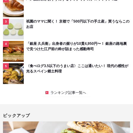
祇園のママに聞く！ 京都で「500円以下の手土産」買うならこの
お店
「銀座 久兵衛」出身者の握りが10貫4,950円〜！ 銀座の路地裏
で見つけた江戸前の粋が詰まった感動寿司
〈食べログ3.5以下のうまい店〉ここは通いたい！ 現代の感性が
光るスペイン郷土料理
ランキング記事一覧へ
ピックアップ