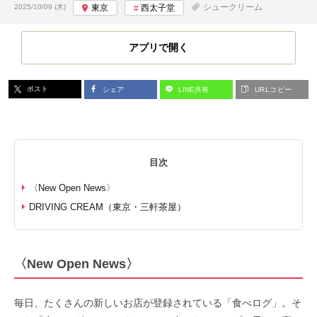
投稿日:
シュークリーム
2025/10/09 (木)
東京
西太子堂
アプリで開く
ポスト
シェア
LINE共有
URLコピー
目次
〈New Open News〉
DRIVING CREAM（東京・三軒茶屋）
〈New Open News〉
毎日、たくさんの新しいお店が登録されている「食べログ」。そ