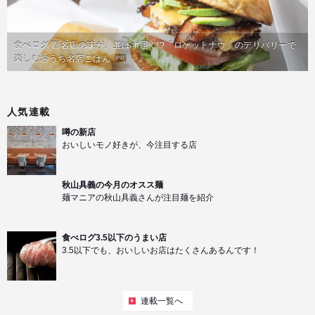
食べログ 百名店の味が、並ばず届く!?「ロケットナウ」のデリバリーで
楽しむおうち名店ごはん
PR
人気連載
噂の新店
おいしいモノ好きが、今注目する店
秋山具義の今月のオスス麺
麺マニアの秋山具義さんが注目麺を紹介
食べログ3.5以下のうまい店
3.5以下でも、おいしいお店はたくさんあるんです！
連載一覧へ