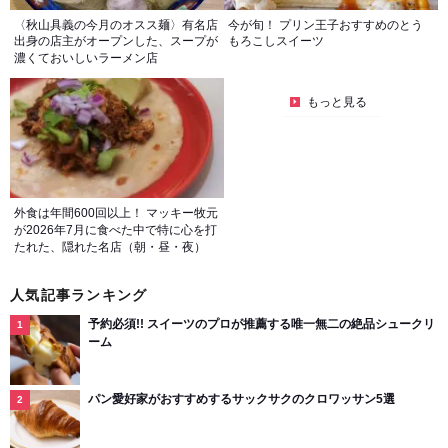
〈秋山具義の今月のオスス麺〉有名店
今が旬！ プリン王子おすすめのとう
出身の店主がオープンした、スープが
もろこしスイーツ
濃くておいしいラーメン店
もっと見る
外食は年間600回以上！ マッキー牧元
が2026年7月に食べた中で特に心を打
たれた、隠れた名店（朝・昼・夜）
人気記事ランキング
予約必須!! スイーツのプロが推薦する唯一無二の絶品シュークリ
ーム
パン愛好家がおすすめするサックサクのクロワッサン5選