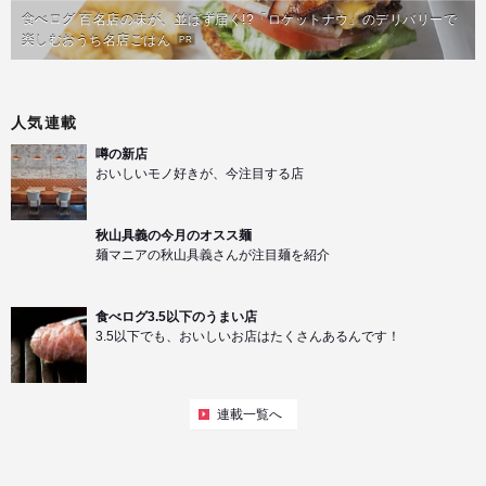
食べログ 百名店の味が、並ばず届く!?「ロケットナウ」のデリバリーで
楽しむおうち名店ごはん
PR
人気連載
噂の新店
おいしいモノ好きが、今注目する店
秋山具義の今月のオスス麺
麺マニアの秋山具義さんが注目麺を紹介
食べログ3.5以下のうまい店
3.5以下でも、おいしいお店はたくさんあるんです！
連載一覧へ