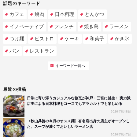
話題のキーワード
カフェ
焼肉
日本料理
とんかつ
イノベーティブ
フレンチ
焼き鳥
ラーメン
つけ麺
ビストロ
ケーキ
和菓子
かき氷
パン
レストラン
キーワード一覧へ
最近の投稿
日常に寄り添うカジュアルな割烹が神戸・三宮に誕生！ 実力派
店主による日本料理をコースでもアラカルトでも楽しめる
2026年8月8日
〈秋山具義の今月のオスス麺〉有名店出身の店主がオープンし
た、スープが濃くておいしいラーメン店
2026年8月7日