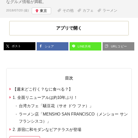
なグルメ情報が満載。
投稿日:
その他
カフェ
ラーメン
2018/07/20 (金)
東京
アプリで開く
ポスト
シェア
LINE共有
URLコピー
目次
【週末どこ行く？なに食べる？】
1. 全面リニューアルは約10年ぶり！
台湾カフェ「騒豆花（サオ ドウ ファ）」
ラーメン店「MENSHO SAN FRANCISCO（メンショー サン
フランシスコ）」
2. 原宿に和モダンなビアテラスが登場