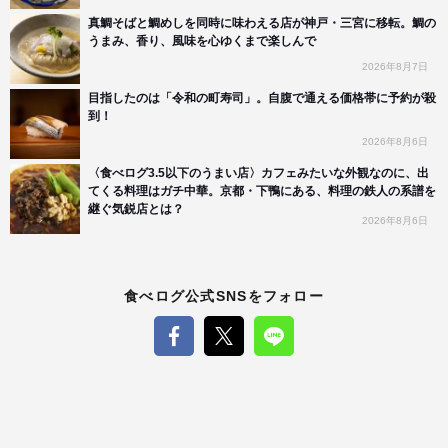
真鯛そばと鯛めしを同時に味わえる店が神戸・三宮に移転。鯛の
うまみ、香り、風味を心ゆくまで楽しんで
2026年8月7日
目指したのは「令和の町寿司」。自腹で通える価格帯に予約が殺
到！
2026年8月6日
〈食べログ3.5以下のうまい店〉カフェみたいな外観なのに、出
てくる料理はガチ中華。京都・下鴨にある、料理の鉄人の系譜を
継ぐ気鋭店とは？
2026年8月6日
食べログ公式SNSをフォロー