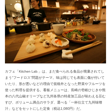
カフェ「Kitchen Lab.」は、まだ食べられる食品が廃棄されてし
まう“フードロス”問題がテーマ。味は同じでも表面に傷が付いて
いたり、形が悪いなどの理由で規格外となった野菜やフルーツを
使った料理を提供する。看板メニューは、長崎の壱岐ひじきや熊
本の八代山椒オリーブなど九州各県の特産加工品が味わえる豆む
すび、ボリューム満点のサラダ、選べる「一杯仕立て九州味噌
汁」などをセットにした定食（税込1,080円）だ。