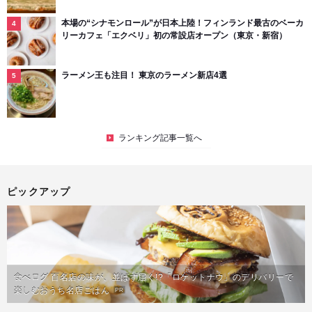
本場の“シナモンロール”が日本上陸！フィンランド最古のベーカ
リーカフェ「エクベリ」初の常設店オープン（東京・新宿）
ラーメン王も注目！ 東京のラーメン新店4選
ランキング記事一覧へ
ピックアップ
食べログ 百名店の味が、並ばず届く!?「ロケットナウ」のデリバリーで
楽しむおうち名店ごはん
PR