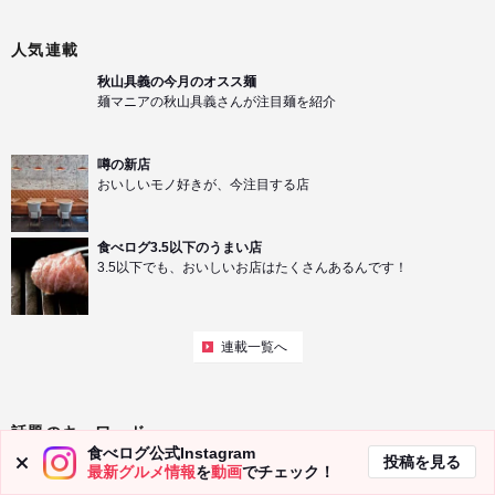
人気連載
秋山具義の今月のオスス麺
麺マニアの秋山具義さんが注目麺を紹介
噂の新店
おいしいモノ好きが、今注目する店
食べログ3.5以下のうまい店
3.5以下でも、おいしいお店はたくさんあるんです！
連載一覧へ
話題のキーワード
食べログ公式Instagram
投稿を見る
カフェ
日本料理
フレンチ
焼き鳥
最新グルメ情報
を
動画
でチェック！