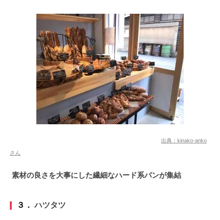
出典：kinako-anko
さん
素材の良さを大事にした繊細なハード系パンが集結
３．
ハツタツ