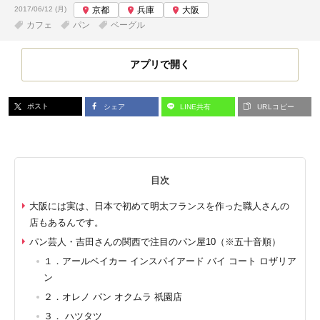
投稿日:
2017/06/12 (月)
京都
兵庫
大阪
カフェ
パン
ベーグル
アプリで開く
ポスト
シェア
LINE共有
URLコピー
目次
大阪には実は、日本で初めて明太フランスを作った職人さんの
店もあるんです。
パン芸人・吉田さんの関西で注目のパン屋10（※五十音順）
１．アールベイカー インスパイアード バイ コート ロザリア
ン
２．オレノ パン オクムラ 祇園店
３． ハツタツ