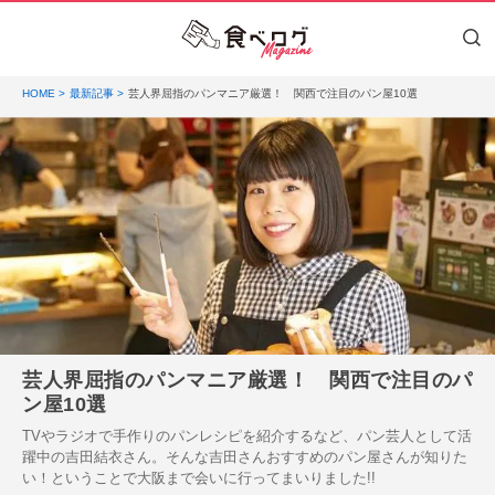
HOME
最新記事
芸人界屈指のパンマニア厳選！ 関西で注目のパン屋10選
芸人界屈指のパンマニア厳選！ 関西で注目のパ
ン屋10選
TVやラジオで手作りのパンレシピを紹介するなど、パン芸人として活
躍中の吉田結衣さん。そんな吉田さんおすすめのパン屋さんが知りた
い！ということで大阪まで会いに行ってまいりました!!