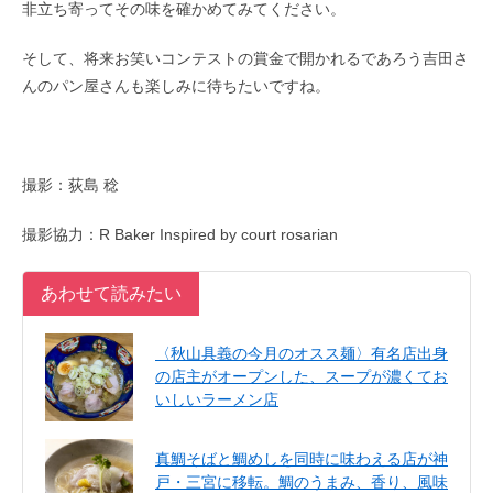
非立ち寄ってその味を確かめてみてください。
そして、将来お笑いコンテストの賞金で開かれるであろう吉田さ
んのパン屋さんも楽しみに待ちたいですね。
撮影：荻島 稔
撮影協力：R Baker Inspired by court rosarian
あわせて読みたい
〈秋山具義の今月のオスス麺〉有名店出身
の店主がオープンした、スープが濃くてお
いしいラーメン店
真鯛そばと鯛めしを同時に味わえる店が神
戸・三宮に移転。鯛のうまみ、香り、風味