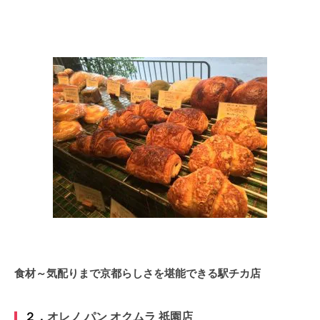
食材～気配りまで京都らしさを堪能できる駅チカ店
２．
オレノ パン オクムラ 祇園店