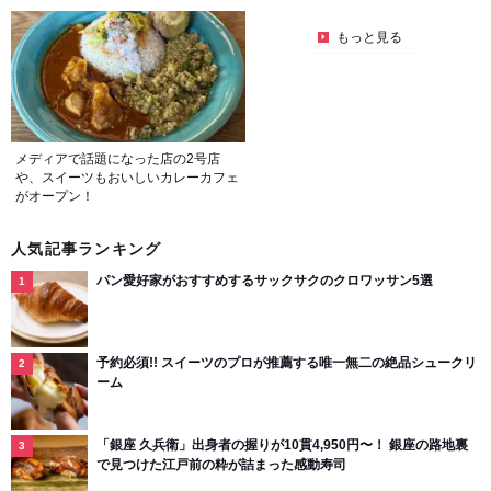
もっと見る
メディアで話題になった店の2号店
や、スイーツもおいしいカレーカフェ
がオープン！
人気記事ランキング
パン愛好家がおすすめするサックサクのクロワッサン5選
予約必須!! スイーツのプロが推薦する唯一無二の絶品シュークリ
ーム
「銀座 久兵衛」出身者の握りが10貫4,950円〜！ 銀座の路地裏
で見つけた江戸前の粋が詰まった感動寿司