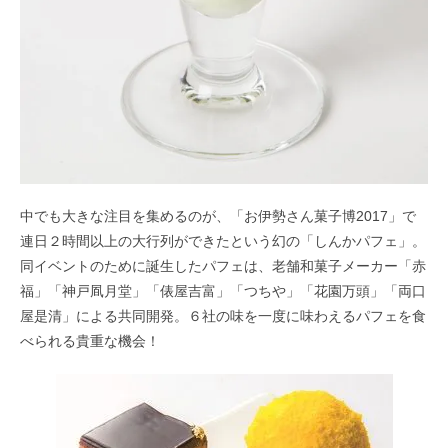
中でも大きな注目を集めるのが、「お伊勢さん菓子博2017」で
連日２時間以上の大行列ができたという幻の「しんかパフェ」。
同イベントのために誕生したパフェは、老舗和菓子メーカー「赤
福」「神戸凮月堂」「俵屋吉富」「つちや」「花園万頭」「両口
屋是清」による共同開発。６社の味を一度に味わえるパフェを食
べられる貴重な機会！