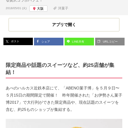
る贅沢コラボパフェ！
投稿日:
洋菓子
2018/05/01 (火)
大阪
アプリで開く
ポスト
シェア
LINE共有
URLコピー
限定商品や話題のスイーツなど、約25店舗が集
結！
あべのハルカス近鉄本店にて、「ABENO菓子博」を５月９日〜
５月15日の期間限定で開催！ 昨年開催された「お伊勢さん菓子
博2017」で大行列ができた限定商品や、現在話題のスイーツを
含む、約25ものショップが集結する。