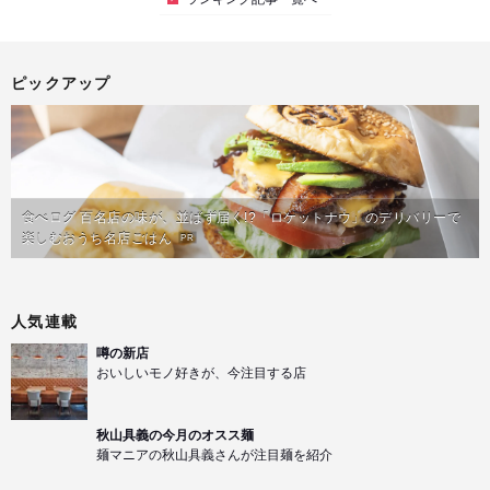
ピックアップ
食べログ 百名店の味が、並ばず届く!?「ロケットナウ」のデリバリーで
楽しむおうち名店ごはん
PR
人気連載
噂の新店
おいしいモノ好きが、今注目する店
秋山具義の今月のオスス麺
麺マニアの秋山具義さんが注目麺を紹介