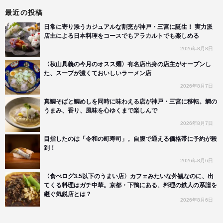
最近の投稿
日常に寄り添うカジュアルな割烹が神戸・三宮に誕生！ 実力派
店主による日本料理をコースでもアラカルトでも楽しめる
2026年8月8日
〈秋山具義の今月のオスス麺〉有名店出身の店主がオープンし
た、スープが濃くておいしいラーメン店
2026年8月7日
真鯛そばと鯛めしを同時に味わえる店が神戸・三宮に移転。鯛の
うまみ、香り、風味を心ゆくまで楽しんで
2026年8月7日
目指したのは「令和の町寿司」。自腹で通える価格帯に予約が殺
到！
2026年8月6日
〈食べログ3.5以下のうまい店〉カフェみたいな外観なのに、出
てくる料理はガチ中華。京都・下鴨にある、料理の鉄人の系譜を
継ぐ気鋭店とは？
2026年8月6日