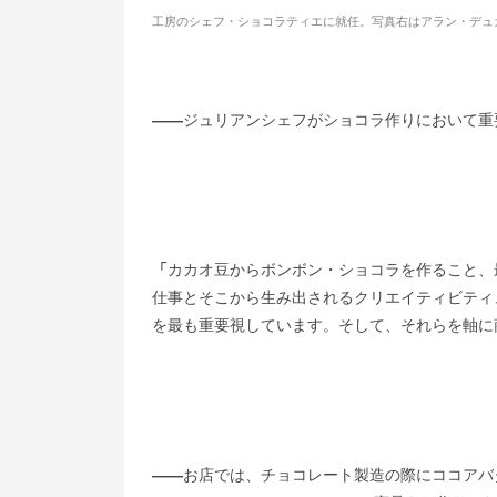
工房のシェフ・ショコラティエに就任。写真右は
アラン・デュ
――
ジュリアンシェフがショコラ作りにおいて重
「
カカオ豆からボンボン・ショコラを作ること、
仕事とそこから生み出されるクリエイティビティ
を最も重要視しています。そして、それらを軸に
――
お店では、チョコレート製造の際にココアバ