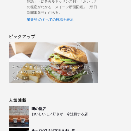
物語」（幻冬舎ルネッサンス刊）「おいしさ
の秘密がわかる スイーツ断面図鑑」（朝日
新聞出版刊）がある。
猫井登 のすべての投稿を表示
ピックアップ
食べログ 百名店の味が、並ばず届く!?「ロケ
ットナウ」のデリバリーで楽しむおうち名店ご
はん
PR
人気連載
噂の新店
おいしいモノ好きが、今注目する店
食べログ3.5以下のうまい店