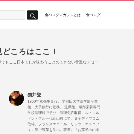
食べログマガジンとは
食べログ
検
索
見どころはここ！
界でもここ日本でしか味わうことのできない貴重なデセー
猫井登
1960年京都生まれ。 早稲田大学法学部卒業
後、大手銀行に勤務。 退職後、服部栄養専門
学校調理科で学び、調理免許取得。ル・コル
ドン・ブルー代官山校にて、菓子ディプロム
取得。フランスエコール・リッツ・エスコフ
ィエ等で製菓を学ぶ。著書に「お菓子の由来