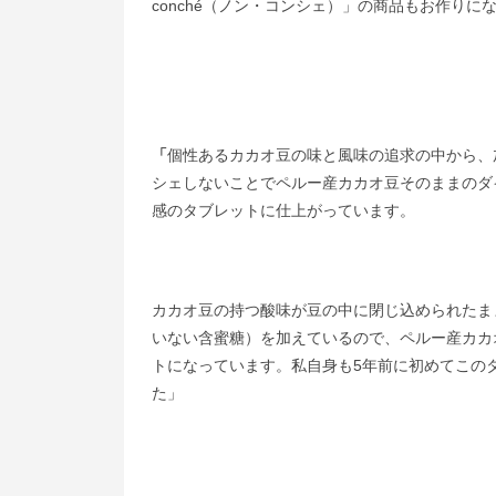
conché（ノン・コンシェ）」の商品もお作り
「
個性あるカカオ豆の味と風味の追求の中から、
シェしないことでペルー産カカオ豆そのままのダ
感のタブレットに仕上がっています。
カカオ豆の持つ酸味が豆の中に閉じ込められたまま
いない含蜜糖）を加えているので、ペルー産カカ
トになっています。私自身も5年前に初めてこの
た」