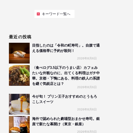
キーワード一覧へ
最近の投稿
目指したのは「令和の町寿司」。自腹で通
える価格帯に予約が殺到！
2026年8月6日
〈食べログ3.5以下のうまい店〉カフェみ
たいな外観なのに、出てくる料理はガチ中
華。京都・下鴨にある、料理の鉄人の系譜
を継ぐ気鋭店とは？
2026年8月6日
今が旬！ プリン王子おすすめのとうもろ
こしスイーツ
2026年8月6日
海外で認められた劇場型おまかせ寿司。銀
座で新たな幕開け（東京・銀座）
2026年8月5日