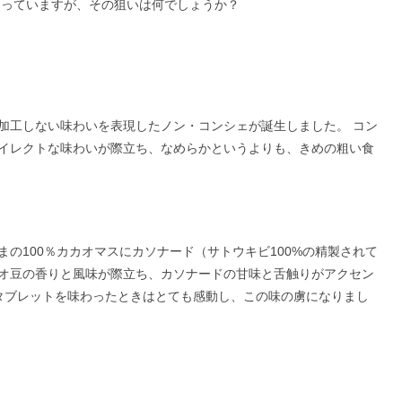
になっていますが、その狙いは何でしょうか？
加工しない味わいを表現したノン・コンシェが誕生しました。 コン
イレクトな味わいが際立ち、なめらかというよりも、きめの粗い食
の100％カカオマスにカソナード（サトウキビ100%の精製されて
オ豆の香りと風味が際立ち、カソナードの甘味と舌触りがアクセン
タブレットを味わったときはとても感動し、この味の虜になりまし