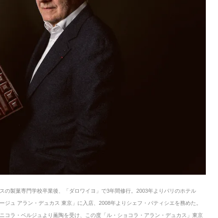
スの製菓専門学校卒業後、「ダロワイヨ」で3年間修行。2003年よりパリのホテル
ージュ アラン・デュカス 東京」に入店、2008年よりシェフ・パティシエを務めた。
でニコラ・ベルジュより薫陶を受け、この度「ル・ショコラ・アラン・デュカス」東京