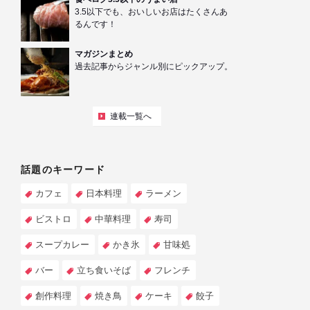
3.5以下でも、おいしいお店はたくさんあ
るんです！
マガジンまとめ
過去記事からジャンル別にピックアップ。
連載一覧へ
話題のキーワード
カフェ
日本料理
ラーメン
ビストロ
中華料理
寿司
スープカレー
かき氷
甘味処
バー
立ち食いそば
フレンチ
創作料理
焼き鳥
ケーキ
餃子