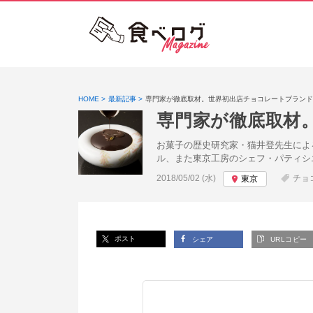
HOME
最新記事
専門家が徹底取材。世界初出店チョコレートブランド
専門家が徹底取材
お菓子の歴史研究家・猫井登先生によ
ル、また東京工房のシェフ・パティシ
投稿日:
2018/05/02 (水)
チョ
東京
ポスト
シェア
URLコピー