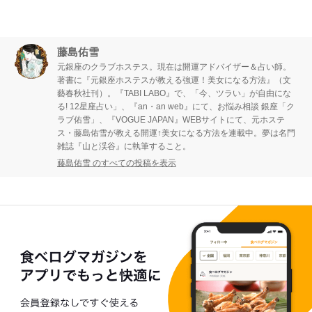
藤島佑雪
元銀座のクラブホステス。現在は開運アドバイザー＆占い師。
著書に『元銀座ホステスが教える強運！美女になる方法』（文
藝春秋社刊）。『TABI LABO』で、「今、ツラい」が自由にな
る! 12星座占い」、『an・an web』にて、お悩み相談 銀座「ク
ラブ佑雪」、『VOGUE JAPAN』WEBサイトにて、元ホステ
ス・藤島佑雪が教える開運↑美女になる方法を連載中。夢は名門
雑誌『山と渓谷』に執筆すること。
藤島佑雪 のすべての投稿を表示