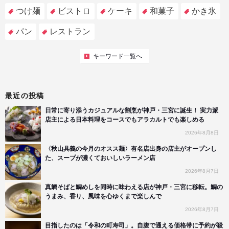
つけ麺
ビストロ
ケーキ
和菓子
かき氷
パン
レストラン
キーワード一覧へ
最近の投稿
日常に寄り添うカジュアルな割烹が神戸・三宮に誕生！ 実力派
店主による日本料理をコースでもアラカルトでも楽しめる
2026年8月8日
〈秋山具義の今月のオスス麺〉有名店出身の店主がオープンし
た、スープが濃くておいしいラーメン店
2026年8月7日
真鯛そばと鯛めしを同時に味わえる店が神戸・三宮に移転。鯛の
うまみ、香り、風味を心ゆくまで楽しんで
2026年8月7日
目指したのは「令和の町寿司」。自腹で通える価格帯に予約が殺