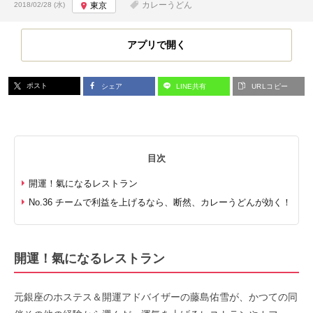
投稿日:
カレーうどん
2018/02/28 (水)
東京
アプリで開く
ポスト
シェア
LINE共有
URLコピー
目次
開運！氣になるレストラン
No.36 チームで利益を上げるなら、断然、カレーうどんが効く！
開運！氣になるレストラン
元銀座のホステス＆開運アドバイザーの藤島佑雪が、かつての同