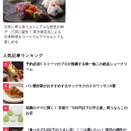
日常に寄り添うカジュアルな割烹が神
戸・三宮に誕生！ 実力派店主による
日本料理をコースでもアラカルトでも
楽しめる
人気記事ランキング
予約必須!! スイーツのプロが推薦する唯一無二の絶品シュークリ
ーム
パン愛好家がおすすめするサックサクのクロワッサン5選
祇園のママに聞く！ 京都で「500円以下の手土産」買うならこの
お店
〈食べログ3.5以下のうまい店〉ここは通いたい！ 現代の感性が