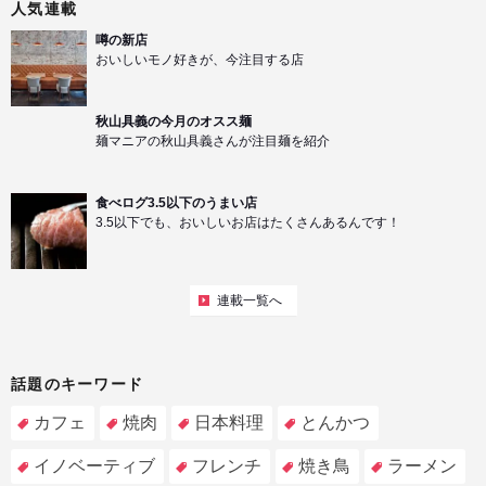
人気連載
噂の新店
おいしいモノ好きが、今注目する店
秋山具義の今月のオスス麺
麺マニアの秋山具義さんが注目麺を紹介
食べログ3.5以下のうまい店
3.5以下でも、おいしいお店はたくさんあるんです！
連載一覧へ
話題のキーワード
カフェ
焼肉
日本料理
とんかつ
イノベーティブ
フレンチ
焼き鳥
ラーメン