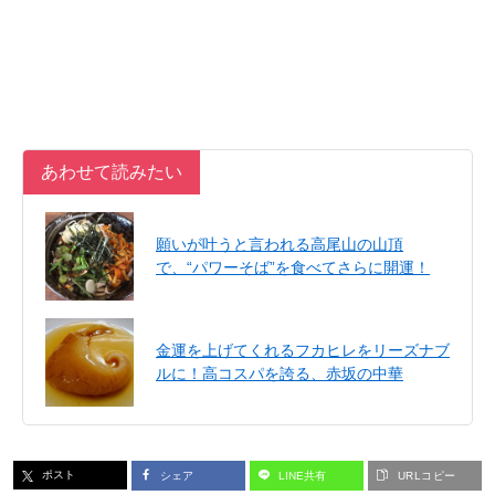
あわせて読みたい
願いが叶うと言われる高尾山の山頂
で、“パワーそば”を食べてさらに開運！
金運を上げてくれるフカヒレをリーズナブ
ルに！高コスパを誇る、赤坂の中華
ポスト
シェア
LINE共有
URLコピー