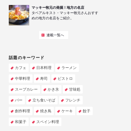
マッキー牧元の発掘！地方の名店
タベアルキスト・マッキー牧元さんおすす
めの地方の名店をご紹介。
連載一覧へ
話題のキーワード
カフェ
日本料理
ラーメン
中華料理
寿司
ビストロ
スープカレー
かき氷
甘味処
バー
立ち食いそば
フレンチ
創作料理
焼き鳥
ケーキ
餃子
和菓子
スペイン料理