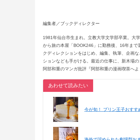
編集者／ブックディレクター
1981年仙台市生まれ。立教大学文学部卒業。大
から旅の本屋「BOOK246」に勤務後、16年ま
クディレクションをはじめ、編集、執筆、企画な
ションなども手がける。最近の仕事に、新木場のコ
阿部和重のマンガ批評『阿部和重の漫画喫茶へよ
あわせて読みたい
今が旬！ プリン王子おすす
海外で認められた劇場型お