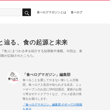
食べログマガジンとは
食べログ
検
索
と辿る、食の起源と未来
、｢食｣にまつわる本を紹介する短期集中連載。今回は、食
活動が記録されたこちら。
「食べログマガジン」編集部
食べることを愛してやまない食いしん坊集
団。食べログ人気店や知られざる名店、ニュ
ーオープンのお店にSNS話題店、最新のお取
り寄せやテイクアウトなど、グルメ必見の情
報をお届けします。
「食べログマガジン」編集部 のすべての投稿
を表示