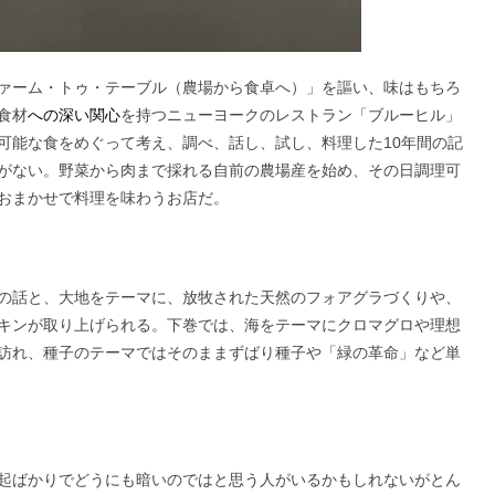
ァーム・トゥ・テーブル（農場から食卓へ）」を謳い、味はもちろ
食材
への深い関心
を持つニューヨークのレストラン「ブルーヒル」
可能な食をめぐって考え、調べ、話し、試し、料理した10年間の記
がない。野菜から肉まで採れる自前の農場産を始め、その日調理可
おまかせで料理を味わうお店だ。
の話と、大地をテーマに、放牧された天然のフォアグラづくりや、
キンが取り上げられる。下巻では、海をテーマにクロマグロや理想
訪れ、種子のテーマではそのままずばり種子や「緑の革命」など単
起ばかりでどうにも暗いのではと思う人がいるかもしれないがとん