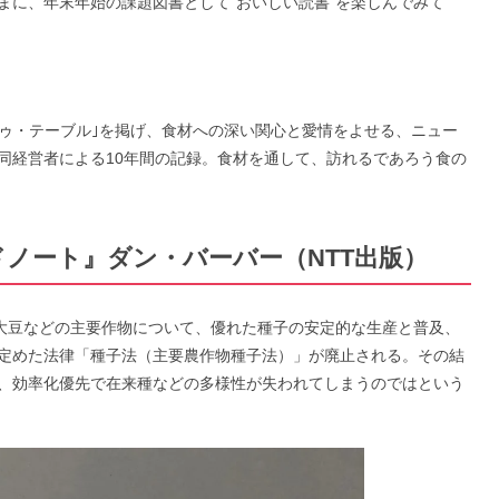
まに、年末年始の課題図書として“おいしい読書”を楽しんでみて
トゥ・テーブル｣を掲げ、食材への深い関心と愛情をよせる、ニュー
同経営者による10年間の記録。食材を通して、訪れるであろう食の
ノート』ダン・バーバー（NTT出版）
麦、大豆などの主要作物について、優れた種子の安定的な生産と普及、
定めた法律「種子法（主要農作物種子法）」が廃止される。その結
、効率化優先で在来種などの多様性が失われてしまうのではという