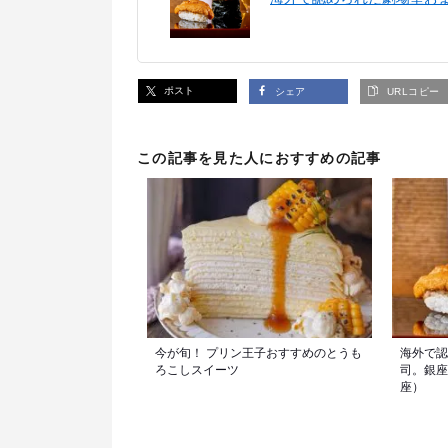
ポスト
シェア
URLコピー
この記事を見た人におすすめの記事
今が旬！ プリン王子おすすめのとうも
海外で認
ろこしスイーツ
司。銀座
座）