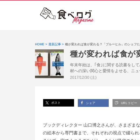
HOME
最新記事
種が変われば食が変わる？「ブルーヒル」のシェフた
種が変われば食が
年末年始は、｢食｣に関する読書をし
材への深い関心と愛情をよせる、ニュ
投稿日:
2017/12/30 (土)
ポスト
シェア
URLコピー
ブックディレクター 山口博之さんが、さまざまな
の絵本から専門書まで、それぞれの視点で綴られ