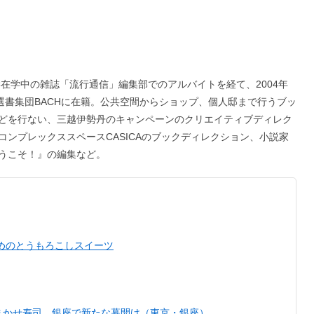
学在学中の雑誌「流行通信」編集部でのアルバイトを経て、2004年
で選書集団BACHに在籍。公共空間からショップ、個人邸まで行うブッ
どを行ない、三越伊勢丹のキャンペーンのクリエイティブディレク
ンプレックススペースCASICAのブックディレクション、小説家
うこそ！』の編集など。
めのとうもろこしスイーツ
まかせ寿司。銀座で新たな幕開け（東京・銀座）