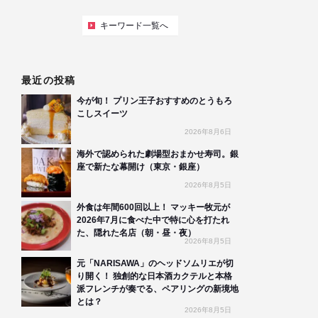
キーワード一覧へ
最近の投稿
今が旬！ プリン王子おすすめのとうもろ
こしスイーツ
2026年8月6日
海外で認められた劇場型おまかせ寿司。銀
座で新たな幕開け（東京・銀座）
2026年8月5日
外食は年間600回以上！ マッキー牧元が
2026年7月に食べた中で特に心を打たれ
た、隠れた名店（朝・昼・夜）
2026年8月5日
元「NARISAWA」のヘッドソムリエが切
り開く！ 独創的な日本酒カクテルと本格
派フレンチが奏でる、ペアリングの新境地
とは？
2026年8月5日