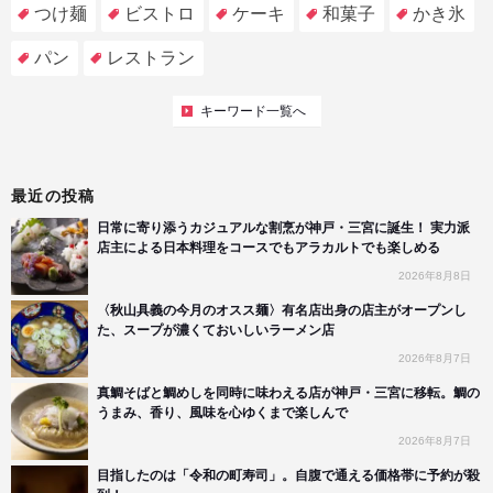
つけ麺
ビストロ
ケーキ
和菓子
かき氷
パン
レストラン
キーワード一覧へ
最近の投稿
日常に寄り添うカジュアルな割烹が神戸・三宮に誕生！ 実力派
店主による日本料理をコースでもアラカルトでも楽しめる
2026年8月8日
〈秋山具義の今月のオスス麺〉有名店出身の店主がオープンし
た、スープが濃くておいしいラーメン店
2026年8月7日
真鯛そばと鯛めしを同時に味わえる店が神戸・三宮に移転。鯛の
うまみ、香り、風味を心ゆくまで楽しんで
2026年8月7日
目指したのは「令和の町寿司」。自腹で通える価格帯に予約が殺