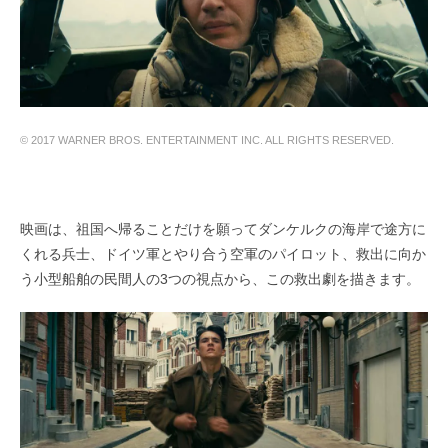
© 2017 WARNER BROS. ENTERTAINMENT INC. ALL RIGHTS RESERVED.
映画は、祖国へ帰ることだけを願ってダンケルクの海岸で途方に
くれる兵士、ドイツ軍とやり合う空軍のパイロット、救出に向か
う小型船舶の民間人の3つの視点から、この救出劇を描きます。