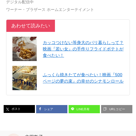
デジタル配信中
ワーナー・ブラザース ホームエンターテイメント
あわせて読みたい
カッコつけない等身大のパリ暮らしって？
映画『若い女』の手作りフライドポテトが
食べたい！
ふっくら焼きたてが食べたい！映画『500
ページの夢の束』の幸せのシナモンロール
ポスト
シェア
LINE共有
URLコピー