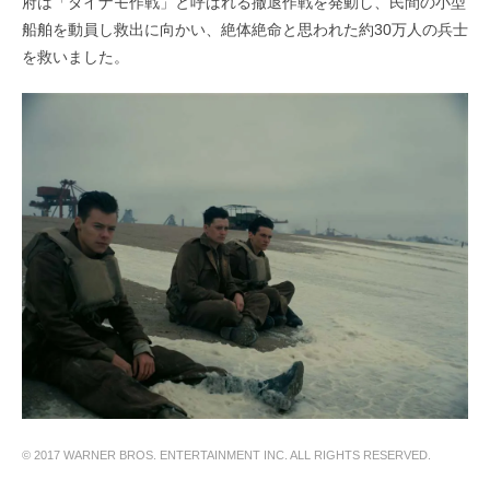
府は「ダイナモ作戦」と呼ばれる撤退作戦を発動し、民間の小型
船舶を動員し救出に向かい、絶体絶命と思われた約30万人の兵士
を救いました。
© 2017 WARNER BROS. ENTERTAINMENT INC. ALL RIGHTS RESERVED.