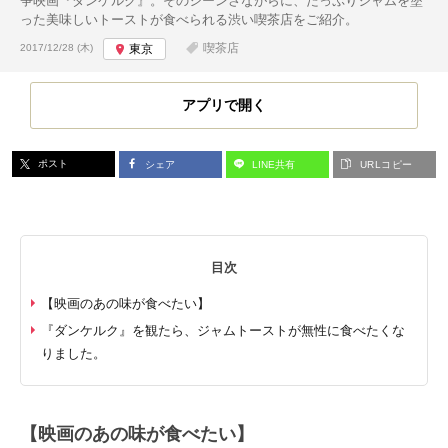
争映画『ダンケルク』。そのシーンさながらに、たっぷりジャムを塗
った美味しいトーストが食べられる渋い喫茶店をご紹介。
投稿日:
喫茶店
2017/12/28 (木)
東京
アプリで開く
ポスト
シェア
LINE共有
URLコピー
目次
【映画のあの味が食べたい】
『ダンケルク』を観たら、ジャムトーストが無性に食べたくな
りました。
【映画のあの味が食べたい】