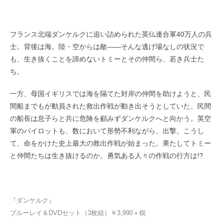
フランス北端ダンケルクに追い詰められた英仏連合軍40万人の兵
士。背後は海。陸・空からは敵――そんな逃げ場なしの状況で
も、生き抜くことを諦めないトミーとその仲間ら、若き兵士た
ち。
一方、母国イギリスでは海を隔てた対岸の仲間を助けようと、民
間船までもが動員された救出作戦が動き出そうとしていた。民間
の船長は息子らと共に危険を顧みずダンケルクへと向かう。英空
軍のパイロットも、数において形勢不利ながら、出撃。こうし
て、命をかけた史上最大の救出作戦が始まった。果たしてトミー
と仲間たちは生き抜けるのか。勇気ある人々の作戦の行方は!?
『ダンケルク』
ブルーレイ＆DVDセット（3枚組）￥3,990＋税