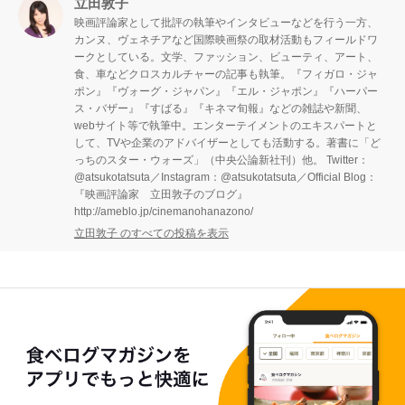
立田敦子
映画評論家として批評の執筆やインタビューなどを行う一方、
カンヌ、ヴェネチアなど国際映画祭の取材活動もフィールドワ
ークとしている。文学、ファッション、ビューティ、アート、
食、車などクロスカルチャーの記事も執筆。『フィガロ・ジャ
ポン』『ヴォーグ・ジャパン』『エル・ジャポン』『ハーパー
ス・バザー』『すばる』『キネマ旬報』などの雑誌や新聞、
webサイト等で執筆中。エンターテイメントのエキスパートと
して、TVや企業のアドバイザーとしても活動する。著書に「ど
っちのスター・ウォーズ」（中央公論新社刊）他。 Twitter：
@atsukotatsuta／Instagram：@atsukotatsuta／Official Blog：
『映画評論家 立田敦子のブログ』
http://ameblo.jp/cinemanohanazono/
立田敦子 のすべての投稿を表示