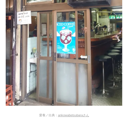
愛養／出典：
ankowabetsubaraさん