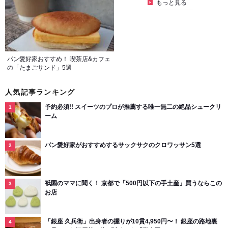
もっと見る
パン愛好家おすすめ！ 喫茶店&カフェ
の「たまごサンド」5選
人気記事ランキング
予約必須!! スイーツのプロが推薦する唯一無二の絶品シュークリ
ーム
パン愛好家がおすすめするサックサクのクロワッサン5選
祇園のママに聞く！ 京都で「500円以下の手土産」買うならこの
お店
「銀座 久兵衛」出身者の握りが10貫4,950円〜！ 銀座の路地裏