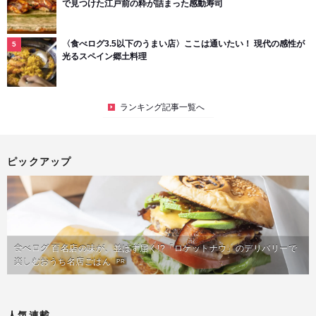
で見つけた江戸前の粋が詰まった感動寿司
〈食べログ3.5以下のうまい店〉ここは通いたい！ 現代の感性が
光るスペイン郷土料理
ランキング記事一覧へ
ピックアップ
食べログ 百名店の味が、並ばず届く!?「ロケットナウ」のデリバリーで
楽しむおうち名店ごはん
PR
人気連載