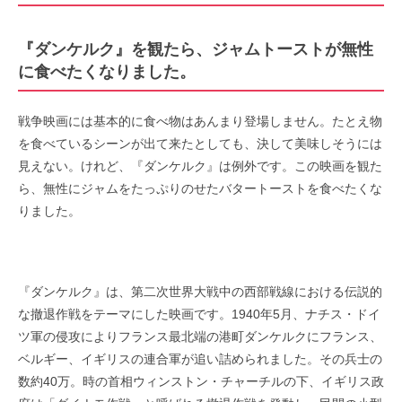
『ダンケルク』を観たら、ジャムトーストが無性
に食べたくなりました。
戦争映画には基本的に食べ物はあんまり登場しません。たとえ物
を食べているシーンが出て来たとしても、決して美味しそうには
見えない。けれど、『ダンケルク』は例外です。この映画を観た
ら、無性にジャムをたっぷりのせたバタートーストを食べたくな
りました。
『ダンケルク』は、第二次世界大戦中の西部戦線における伝説的
な撤退作戦をテーマにした映画です。1940年5月、ナチス・ドイ
ツ軍の侵攻によりフランス最北端の港町ダンケルクにフランス、
ベルギー、イギリスの連合軍が追い詰められました。その兵士の
数約40万。時の首相ウィンストン・チャーチルの下、イギリス政