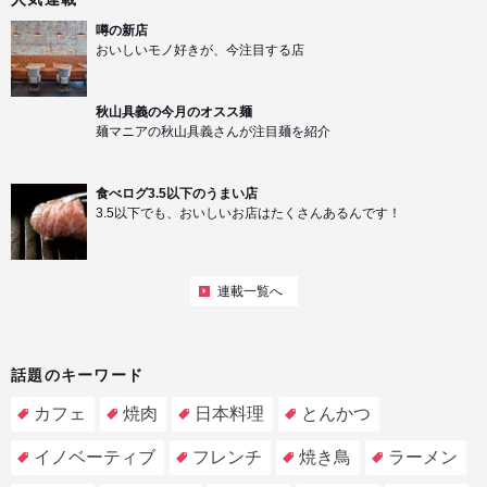
噂の新店
おいしいモノ好きが、今注目する店
秋山具義の今月のオスス麺
麺マニアの秋山具義さんが注目麺を紹介
食べログ3.5以下のうまい店
3.5以下でも、おいしいお店はたくさんあるんです！
連載一覧へ
話題のキーワード
カフェ
焼肉
日本料理
とんかつ
イノベーティブ
フレンチ
焼き鳥
ラーメン