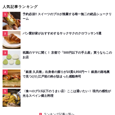
人気記事ランキング
予約必須!! スイーツのプロが推薦する唯一無二の絶品シュークリ
ーム
パン愛好家がおすすめするサックサクのクロワッサン5選
祇園のママに聞く！ 京都で「500円以下の手土産」買うならこの
お店
「銀座 久兵衛」出身者の握りが10貫4,950円〜！ 銀座の路地裏
で見つけた江戸前の粋が詰まった感動寿司
〈食べログ3.5以下のうまい店〉ここは通いたい！ 現代の感性が
光るスペイン郷土料理
ランキング記事一覧へ