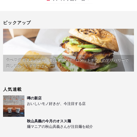
ピックアップ
食べログ 百名店の味が、並ばず届く!?「ロケットナウ」のデリバリーで
楽しむおうち名店ごはん
PR
人気連載
噂の新店
おいしいモノ好きが、今注目する店
秋山具義の今月のオスス麺
麺マニアの秋山具義さんが注目麺を紹介