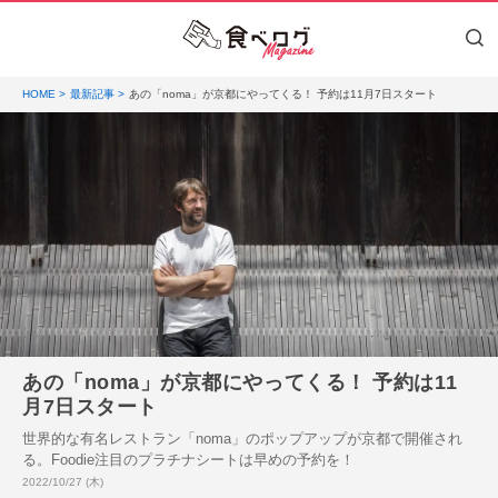
HOME
最新記事
あの「noma」が京都にやってくる！ 予約は11月7日スタート
あの「noma」が京都にやってくる！ 予約は11
月7日スタート
世界的な有名レストラン「noma」のポップアップが京都で開催され
る。Foodie注目のプラチナシートは早めの予約を！
投稿日:
2022/10/27 (木)