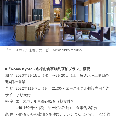
「エースホテル京都」のロビー ©Yoshihiro Makino
■「Noma Kyoto 2名様お食事確約宿泊プラン」概要
期 間: 2023年3月15日（水）〜5月20日（土）毎週水〜土曜日の
週4日の営業
予 約: 2022年11月7日（月）21:00〜 エースホテル特設専用予約
サイトより受付
料 金: エースホテル京都2泊2名（朝食付き）
149,160円〜（税・サービス料込）+ 食事代 2名分
条 件: 2泊2名からの宿泊を条件に、ランチまたはディナーの予約