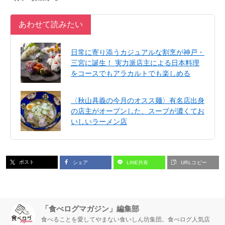
あわせて読みたい
日常に寄り添うカジュアルな割烹が神戸・
三宮に誕生！ 実力派店主による日本料理
をコースでもアラカルトでも楽しめる
〈秋山具義の今月のオスス麺〉有名店出身
の店主がオープンした、スープが濃くてお
いしいラーメン店
ポスト
シェア
LINE共有
URLコピー
「食べログマガジン」編集部
食べることを愛してやまない食いしん坊集団。食べログ人気店