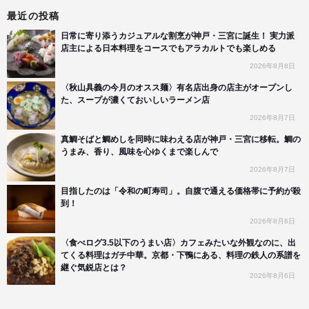
最近の投稿
日常に寄り添うカジュアルな割烹が神戸・三宮に誕生！ 実力派
店主による日本料理をコースでもアラカルトでも楽しめる
2026年8月8日
〈秋山具義の今月のオスス麺〉有名店出身の店主がオープンし
た、スープが濃くておいしいラーメン店
2026年8月7日
真鯛そばと鯛めしを同時に味わえる店が神戸・三宮に移転。鯛の
うまみ、香り、風味を心ゆくまで楽しんで
2026年8月7日
目指したのは「令和の町寿司」。自腹で通える価格帯に予約が殺
到！
2026年8月6日
〈食べログ3.5以下のうまい店〉カフェみたいな外観なのに、出
てくる料理はガチ中華。京都・下鴨にある、料理の鉄人の系譜を
継ぐ気鋭店とは？
2026年8月6日