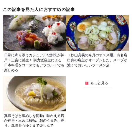
この記事を見た人におすすめの記事
日常に寄り添うカジュアルな割烹が神
〈秋山具義の今月のオスス麺〉有名店
戸・三宮に誕生！ 実力派店主による
出身の店主がオープンした、スープが
日本料理をコースでもアラカルトでも
濃くておいしいラーメン店
楽しめる
もっと見る
真鯛そばと鯛めしを同時に味わえる店
が神戸・三宮に移転。鯛のうまみ、香
り、風味を心ゆくまで楽しんで