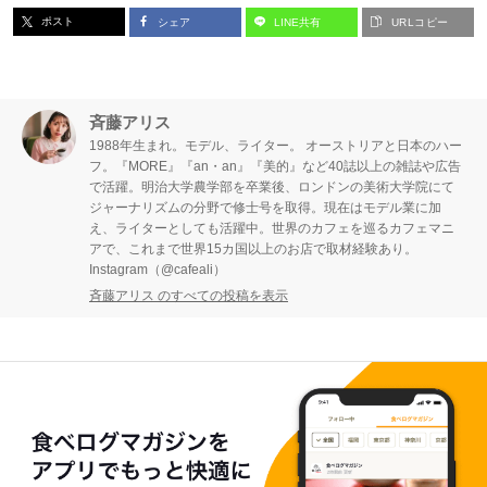
ポスト
シェア
LINE共有
URLコピー
斉藤アリス
1988年⽣まれ。モデル、ライター。 オーストリアと⽇本のハー
フ。『MORE』『an・an』『美的』など40誌以上の雑誌や広告
で活躍。明治⼤学農学部を卒業後、ロンドンの美術⼤学院にて
ジャーナリズムの分野で修⼠号を取得。現在はモデル業に加
え、ライターとしても活躍中。世界のカフェを巡るカフェマニ
アで、これまで世界15カ国以上のお店で取材経験あり。
Instagram（@cafeali）
斉藤アリス のすべての投稿を表示