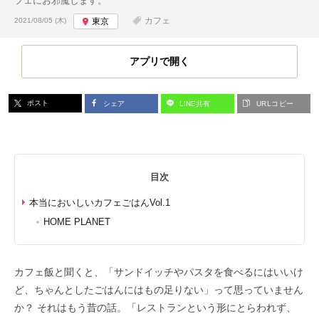
フェにお邪魔します。
投稿日:
カフェ
2021/08/05 (木)
東京
アプリで開く
ポスト
シェア
LINE共有
URLコピー
目次
本当においしいカフェごはんVol.1
HOME PLANET
カフェ飯と聞くと、「サンドイッチやパスタを食べるにはいいけ
ど、ちゃんとしたごはんにはもの足りない」って思っていません
か？ それはもう昔の話。「レストランという形にとらわれず、