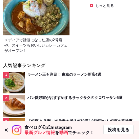
もっと見る
メディアで話題になった店の2号店
や、スイーツもおいしいカレーカフェ
がオープン！
人気記事ランキング
ラーメン王も注目！ 東京のラーメン新店4選
パン愛好家がおすすめするサックサクのクロワッサン5選
「銀座 久兵衛」出身者の握りが10貫4,950円〜！ 銀座の路地裏
で見つけた江戸前の粋が詰まった感動寿司
食べログ公式Instagram
投稿を見る
最新グルメ情報
を
動画
でチェック！