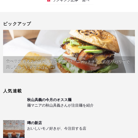
ピックアップ
食べログ 百名店の味が、並ばず届く!?「ロケットナウ」のデリバリーで
楽しむおうち名店ごはん
PR
人気連載
秋山具義の今月のオスス麺
麺マニアの秋山具義さんが注目麺を紹介
噂の新店
おいしいモノ好きが、今注目する店