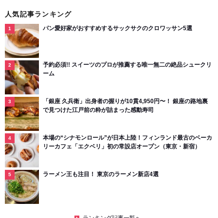
人気記事ランキング
パン愛好家がおすすめするサックサクのクロワッサン5選
予約必須!! スイーツのプロが推薦する唯一無二の絶品シュークリ
ーム
「銀座 久兵衛」出身者の握りが10貫4,950円〜！ 銀座の路地裏
で見つけた江戸前の粋が詰まった感動寿司
本場の“シナモンロール”が日本上陸！フィンランド最古のベーカ
リーカフェ「エクベリ」初の常設店オープン（東京・新宿）
ラーメン王も注目！ 東京のラーメン新店4選
ランキング記事一覧へ