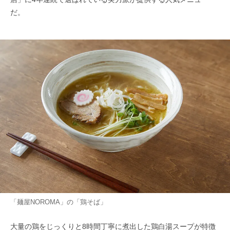
だ。
「麺屋NOROMA」の「鶏そば」
大量の鶏をじっくりと8時間丁寧に煮出した鶏白湯スープが特徴