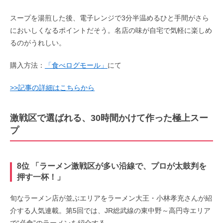
スープを湯煎した後、電子レンジで3分半温めるひと手間がさら
においしくなるポイントだそう。名店の味が自宅で気軽に楽しめ
るのがうれしい。
購入方法：
「食べログモール」
にて
>>記事の詳細はこちらから
激戦区で選ばれる、30時間かけて作った極上スー
プ
8位 「ラーメン激戦区が多い沿線で、プロが太鼓判を
押す一杯！」
旬なラーメン店が並ぶエリアをラーメン大王・小林孝充さんが紹
介する人気連載。第5回では、JR総武線の東中野～高円寺エリア
で“必食”のラーメンを紹介する。