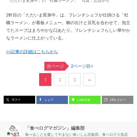
「ただいま変身中」の「牡蠣ラーメン」 写真：お店から
2軒目の「ただいま変身中」は、フレンチシェフが仕掛ける「牡
蠣ラーメン」が看板メニュー。鯛の出汁と豆乳を合わせて、泡立
てたスープはまろやかな口あたり。フレンチシェフらしい華やか
なラーメンに仕上がっている。
>>記事の詳細はこちらから
次ページ
2ページ目>
,
,
,
ペ
ペ
ペ
ペ
1
2
3
4
ー
ー
ー
ー
ポスト
シェア
LINE共有
URLコピー
ジ
ジ
ジ
ジ
「食べログマガジン」編集部
食べることを愛してやまない食いしん坊集団。食べログ人気店