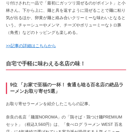
り付けされた一品で「最初にガッツリ混ぜるのがポイント」と小
林さん。下から上に、麺と具を返すように混ぜることで麺に粘り
気が出るほか、卵黄が麺と絡み合いクリーミーな味わいとなると
いう。チャーシューやメンマ、チーズやボリューミーなトロ豚
（角煮）などのトッピングも楽しめる。
>>記事の詳細はこちらから
自宅で手軽に味わえる名店の味！
9位 「お家で至福の一杯！ 食通も唸る百名店の絶品ラ
ーメンお取り寄せ5選」
お取り寄せラーメンを紹介したこちらの記事。
奈良の名店「麺屋NOROMA」の「鶏そば・鶏つけ麺PREMIUM
セット」（税込3,560円）は、「食べログ ラーメン WEST 百名
店」に4年連続で選ばれている実力派が提供する人気メニュー