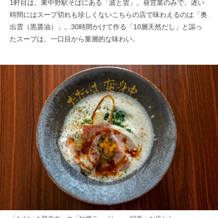
1軒目は、東中野駅そばにある「波と雲」。昼営業のみで、遅い
時間にはスープ切れも珍しくないこちらの店で味わえるのは「奥
出雲（黒醤油）」。30時間かけて作る「10層天然だし」と謳っ
たスープは、一口目から重層的な味わい。