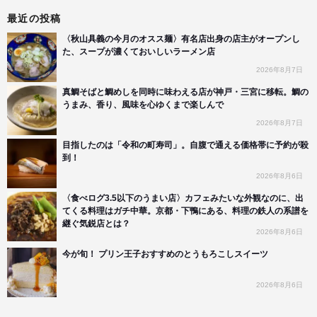
最近の投稿
〈秋山具義の今月のオスス麺〉有名店出身の店主がオープンし
た、スープが濃くておいしいラーメン店
2026年8月7日
真鯛そばと鯛めしを同時に味わえる店が神戸・三宮に移転。鯛の
うまみ、香り、風味を心ゆくまで楽しんで
2026年8月7日
目指したのは「令和の町寿司」。自腹で通える価格帯に予約が殺
到！
2026年8月6日
〈食べログ3.5以下のうまい店〉カフェみたいな外観なのに、出
てくる料理はガチ中華。京都・下鴨にある、料理の鉄人の系譜を
継ぐ気鋭店とは？
2026年8月6日
今が旬！ プリン王子おすすめのとうもろこしスイーツ
2026年8月6日