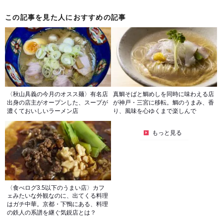
この記事を見た人におすすめの記事
〈秋山具義の今月のオスス麺〉有名店
真鯛そばと鯛めしを同時に味わえる店
出身の店主がオープンした、スープが
が神戸・三宮に移転。鯛のうまみ、香
濃くておいしいラーメン店
り、風味を心ゆくまで楽しんで
もっと見る
〈食べログ3.5以下のうまい店〉カフ
ェみたいな外観なのに、出てくる料理
はガチ中華。京都・下鴨にある、料理
の鉄人の系譜を継ぐ気鋭店とは？