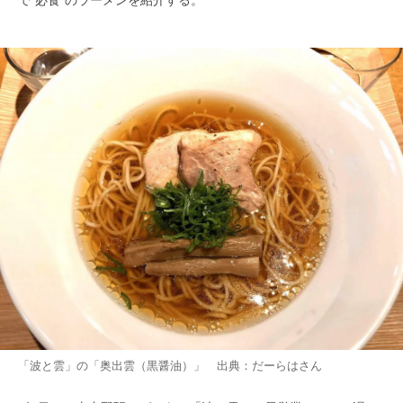
「波と雲」の「奥出雲（黒醤油）」 出典：だーらはさん