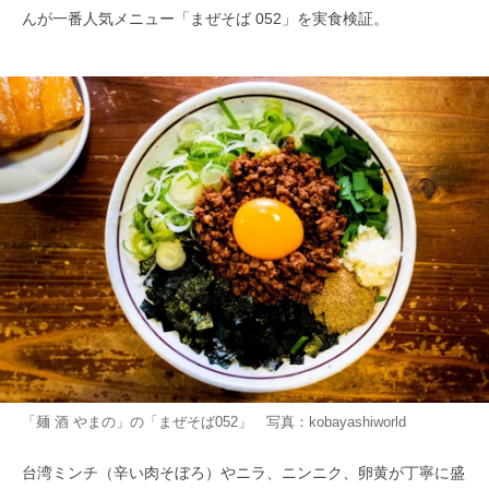
んが一番人気メニュー「まぜそば 052」を実食検証。
「麺 酒 やまの」の「まぜそば052」 写真：kobayashiworld
台湾ミンチ（辛い肉そぼろ）やニラ、ニンニク、卵黄が丁寧に盛