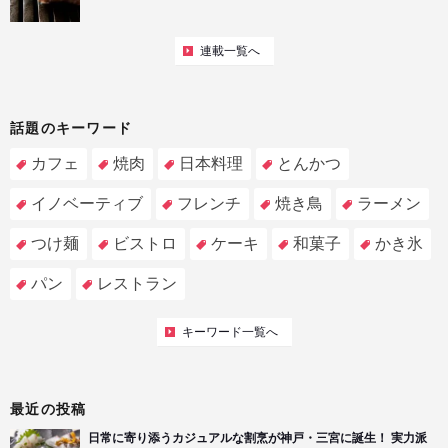
連載一覧へ
話題のキーワード
カフェ
焼肉
日本料理
とんかつ
イノベーティブ
フレンチ
焼き鳥
ラーメン
つけ麺
ビストロ
ケーキ
和菓子
かき氷
パン
レストラン
キーワード一覧へ
最近の投稿
日常に寄り添うカジュアルな割烹が神戸・三宮に誕生！ 実力派