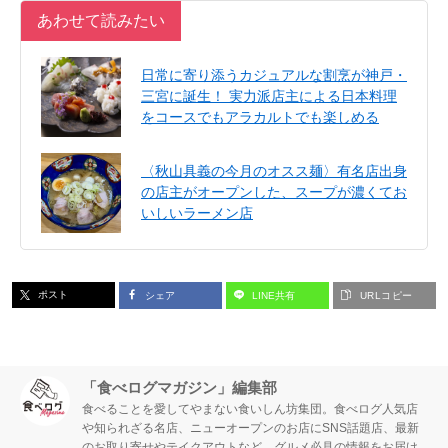
あわせて読みたい
日常に寄り添うカジュアルな割烹が神戸・
三宮に誕生！ 実力派店主による日本料理
をコースでもアラカルトでも楽しめる
〈秋山具義の今月のオスス麺〉有名店出身
の店主がオープンした、スープが濃くてお
いしいラーメン店
ポスト
シェア
LINE共有
URLコピー
「食べログマガジン」編集部
食べることを愛してやまない食いしん坊集団。食べログ人気店
や知られざる名店、ニューオープンのお店にSNS話題店、最新
のお取り寄せやテイクアウトなど、グルメ必見の情報をお届け