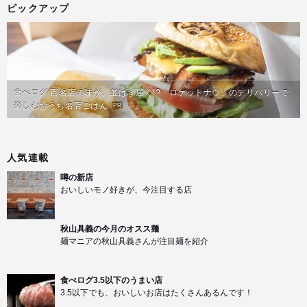
ピックアップ
食べログ 百名店の味が、並ばず届く!?「ロケットナウ」のデリバリーで
楽しむおうち名店ごはん
PR
人気連載
噂の新店
おいしいモノ好きが、今注目する店
秋山具義の今月のオスス麺
麺マニアの秋山具義さんが注目麺を紹介
食べログ3.5以下のうまい店
3.5以下でも、おいしいお店はたくさんあるんです！