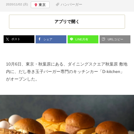
投稿日:
ハンバーガー
2020/11/02 (月)
東京
アプリで開く
ポスト
シェア
LINE共有
URLコピー
10月6日、東京・秋葉原にある、ダイニングスクエア秋葉原 敷地
内に、だし巻き玉子バーガー専門のキッチンカー「D-kitchen」
がオープンした。