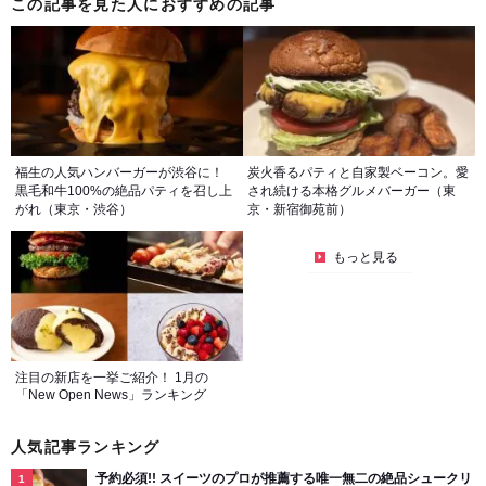
この記事を見た人におすすめの記事
福生の人気ハンバーガーが渋谷に！
炭火香るパティと自家製ベーコン。愛
黒毛和牛100%の絶品パティを召し上
され続ける本格グルメバーガー（東
がれ（東京・渋谷）
京・新宿御苑前）
もっと見る
注目の新店を一挙ご紹介！ 1月の
「New Open News」ランキング
人気記事ランキング
予約必須!! スイーツのプロが推薦する唯一無二の絶品シュークリ