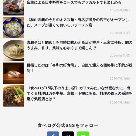
店主による日本料理をコースでもアラカルトでも楽しめる
2026年8月8日
〈秋山具義の今月のオスス麺〉有名店出身の店主がオープンし
た、スープが濃くておいしいラーメン店
2026年8月7日
真鯛そばと鯛めしを同時に味わえる店が神戸・三宮に移転。鯛の
うまみ、香り、風味を心ゆくまで楽しんで
2026年8月7日
目指したのは「令和の町寿司」。自腹で通える価格帯に予約が殺
到！
2026年8月6日
〈食べログ3.5以下のうまい店〉カフェみたいな外観なのに、出
てくる料理はガチ中華。京都・下鴨にある、料理の鉄人の系譜を
継ぐ気鋭店とは？
2026年8月6日
食べログ公式SNSをフォロー