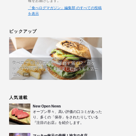
報をお届けします。
「食べログマガジン」編集部 のすべての投稿
を表示
ピックアップ
食べログ 百名店の味が、並ばず届く!?「ロケ
ットナウ」のデリバリーで楽しむおうち名店ご
はん
PR
人気連載
New Open News
オープン早々、高い評価の口コミがあった
り、多くの「保存」をされたりしている
『注目のお店』を紹介します。
マッキー牧元の発掘！地方の名店