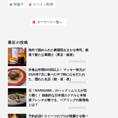
和菓子
スペイン料理
キーワード一覧へ
最近の投稿
海外で認められた劇場型おまかせ寿司。銀
座で新たな幕開け（東京・銀座）
2026年8月5日
外食は年間600回以上！ マッキー牧元が
2026年7月に食べた中で特に心を打たれ
た、隠れた名店（朝・昼・夜）
2026年8月5日
元「NARISAWA」のヘッドソムリエが切
り開く！ 独創的な日本酒カクテルと本格
派フレンチが奏でる、ペアリングの新境地
とは？
2026年8月5日
予約必須!! スイーツのプロが推薦する唯一