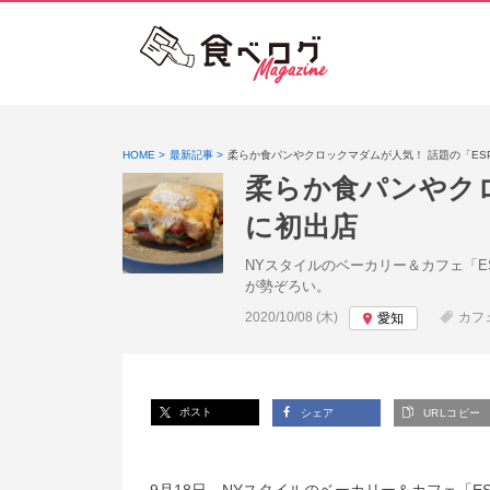
HOME
最新記事
柔らか食パンやクロックマダムが人気！ 話題の「ESPR
柔らか食パンやクロ
に初出店
NYスタイルのベーカリー＆カフェ「E
が勢ぞろい。
投稿日:
2020/10/08 (木)
カフ
愛知
ポスト
シェア
URLコピー