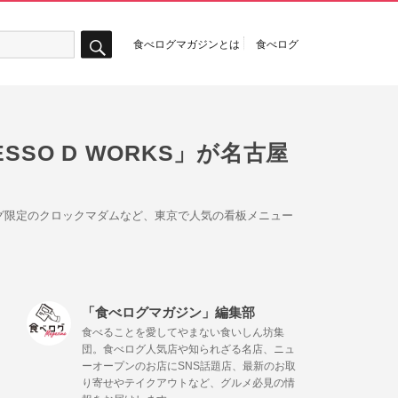
食べログマガジンとは
食べログ
検
索
SO D WORKS」が名古屋
ニング限定のクロックマダムなど、東京で人気の看板メニュー
「食べログマガジン」編集部
食べることを愛してやまない食いしん坊集
団。食べログ人気店や知られざる名店、ニュ
ーオープンのお店にSNS話題店、最新のお取
り寄せやテイクアウトなど、グルメ必見の情