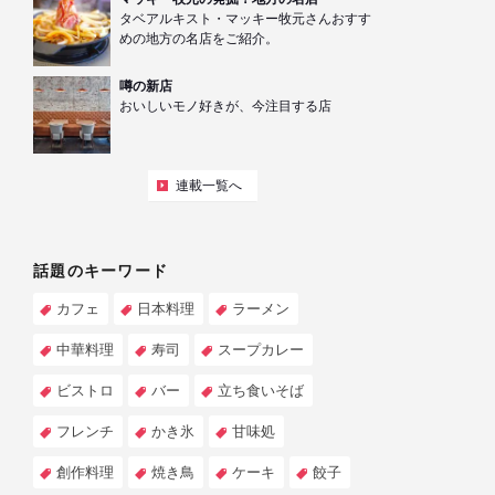
タベアルキスト・マッキー牧元さんおすす
めの地方の名店をご紹介。
噂の新店
おいしいモノ好きが、今注目する店
連載一覧へ
話題のキーワード
カフェ
日本料理
ラーメン
中華料理
寿司
スープカレー
ビストロ
バー
立ち食いそば
フレンチ
かき氷
甘味処
創作料理
焼き鳥
ケーキ
餃子