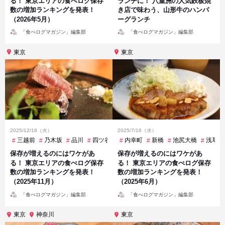
る！ 東京エリアの食べログ保存
ランチに！ 八重洲の人気鉄板焼
数の増加ランキングを発表！
き店で味わう、山形牛のハンバ
（2026年5月）
ーグランチ
投
投
「食べログマガジン」編集部
「食べログマガジン」編集部
稿
稿
者
者
東京
東京
2025/12/16（火）
2025/7/16（水）
三越前
乃木坂
品川
四ツ谷
四谷三丁目
内幸町
新橋
恵比寿
池尻大橋
新富町
浅草
牛込
保存が増えるのにはワケがあ
保存が増えるのにはワケがあ
る！ 東京エリアの食べログ保存
る！ 東京エリアの食べログ保存
数の増加ランキングを発表！
数の増加ランキングを発表！
（2025年11月）
（2025年6月）
投
投
「食べログマガジン」編集部
「食べログマガジン」編集部
稿
稿
者
者
東京
神奈川
東京