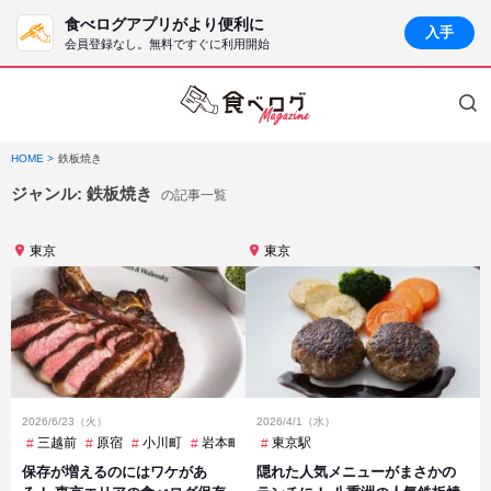
食べログアプリがより便利に
入手
会員登録なし。無料ですぐに利用開始
HOME
鉄板焼き
ジャンル:
鉄板焼き
の記事一覧
東京
東京
2026/6/23（火）
2026/4/1（水）
三越前
原宿
小川町
岩本町
恵比寿
東京駅
新宿
池尻大橋
目白
保存が増えるのにはワケがあ
隠れた人気メニューがまさかの