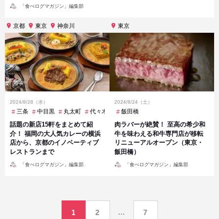
投
「食べログマガジン」編集部
稿
者
京都
東京
神奈川
東京
2024/8/28（水）
2024/8/24（土）
三条
中目黒
丸太町
代々木上原
飯田橋
新日本橋
日ノ出町
日本大通
話題の新店15軒をまとめて紹
肉ラバーが絶賛！ 至高の希少和
介！ 福岡の大人気カレーの横浜
牛を味わえる和牛専門店が移転
店から、京都のイノベーティブ
リニューアルオープン（東京・
レストランまで
飯田橋）
投
投
「食べログマガジン」編集部
「食べログマガジン」編集部
稿
稿
者
者
投
…
1
2
7