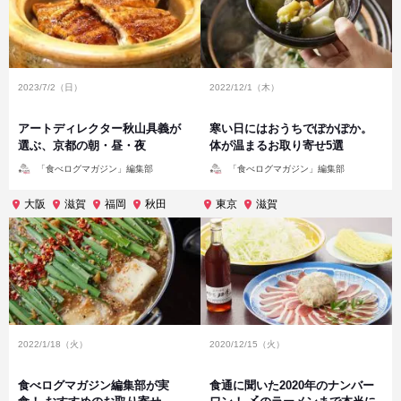
2023/7/2（日）
2022/12/1（木）
アートディレクター秋山具義が
寒い日にはおうちでぽかぽか。
選ぶ、京都の朝・昼・夜
体が温まるお取り寄せ5選
投
投
「食べログマガジン」編集部
「食べログマガジン」編集部
稿
稿
者
者
大阪
滋賀
福岡
秋田
東京
滋賀
2022/1/18（火）
2020/12/15（火）
食べログマガジン編集部が実
食通に聞いた2020年のナンバー