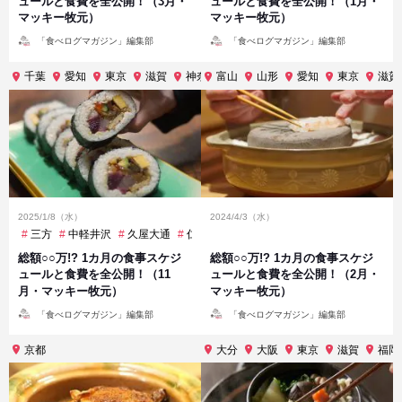
ュールと食費を全公開！（3月・
ュールと食費を全公開！（1月・
マッキー牧元）
マッキー牧元）
投
投
「食べログマガジン」編集部
「食べログマガジン」編集部
稿
稿
者
者
千葉
愛知
東京
滋賀
神奈川
富山
福井
山形
長野
愛知
静岡
東京
滋賀
2025/1/8（水）
2024/4/3（水）
三方
中軽井沢
久屋大通
仁愛女子高校
余呉
信濃町
八ツ島
総額○○万!? 1カ月の食事スケジ
総額○○万!? 1カ月の食事スケジ
ュールと食費を全公開！（11
ュールと食費を全公開！（2月・
月・マッキー牧元）
マッキー牧元）
投
投
「食べログマガジン」編集部
「食べログマガジン」編集部
稿
稿
者
者
京都
大分
大阪
東京
滋賀
福岡