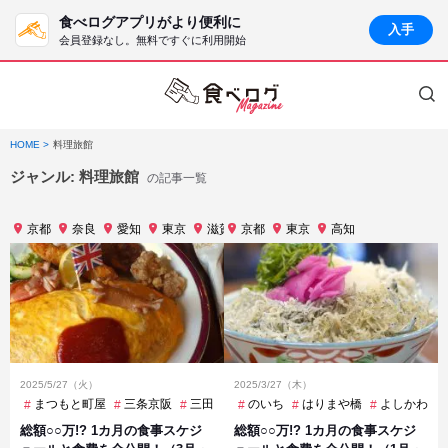
食べログアプリがより便利に
入手
会員登録なし。無料ですぐに利用開始
HOME
料理旅館
ジャンル:
料理旅館
の記事一覧
京都
奈良
愛知
東京
滋賀
京都
福井
東京
高知
2025/5/27（火）
2025/3/27（木）
まつもと町屋
三条京阪
三田
三越前
のいち
中野
はりまや橋
乃木坂
よしかわ
久屋大通
総額○○万!? 1カ月の食事スケジ
総額○○万!? 1カ月の食事スケジ