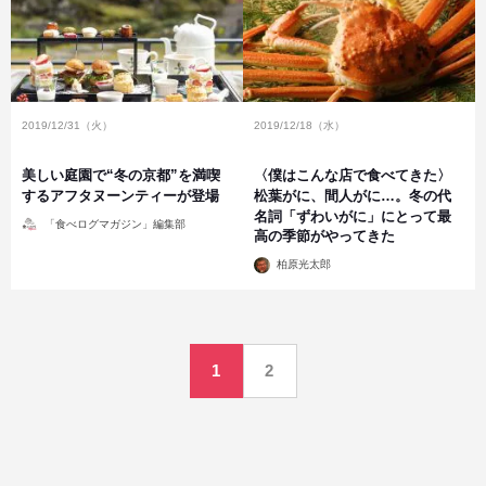
2019/12/31（火）
2019/12/18（水）
美しい庭園で“冬の京都”を満喫
〈僕はこんな店で食べてきた〉
するアフタヌーンティーが登場
松葉がに、間人がに…。冬の代
名詞「ずわいがに」にとって最
投
「食べログマガジン」編集部
稿
高の季節がやってきた
者
投
柏原光太郎
稿
者
投
1
2
稿
の