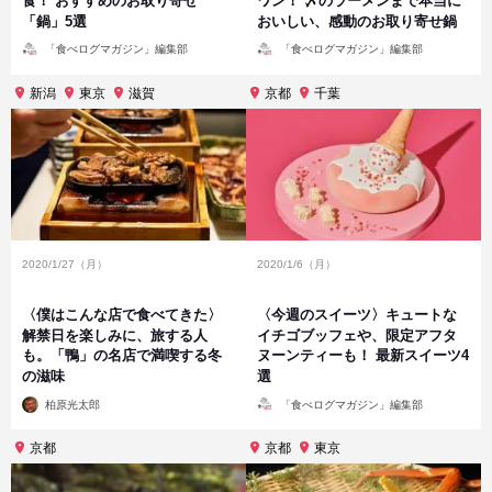
食！ おすすめのお取り寄せ
ワン！ 〆のラーメンまで本当に
「鍋」5選
おいしい、感動のお取り寄せ鍋
投
投
「食べログマガジン」編集部
「食べログマガジン」編集部
稿
稿
者
者
新潟
東京
滋賀
京都
千葉
2020/1/27（月）
2020/1/6（月）
〈僕はこんな店で食べてきた〉
〈今週のスイーツ〉キュートな
解禁日を楽しみに、旅する人
イチゴブッフェや、限定アフタ
も。「鴨」の名店で満喫する冬
ヌーンティーも！ 最新スイーツ4
の滋味
選
投
投
柏原光太郎
「食べログマガジン」編集部
稿
稿
者
者
京都
京都
東京