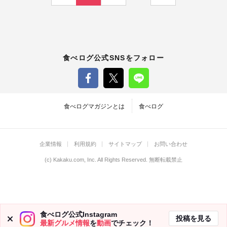
稿
の
ペ
食べログ公式SNSをフォロー
ー
ジ
食べログマガジンとは
食べログ
送
企業情報
利用規約
サイトマップ
お問い合わせ
り
(c)
Kakaku.com, Inc.
All Rights Reserved. 無断転載禁止
食べログ公式Instagram
投稿を見る
最新グルメ情報
を
動画
でチェック！