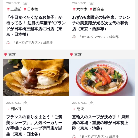
2026/7/31（金）
2026/7/31（金）
三越前
日本橋
六本木
西麻布
「今日食べたくなるお菓子」が
わずか6席限定の特等席。フレン
待ってる！ 注目の洋菓子9ブラン
チの美意識が光る次世代の和食
ドが日本橋三越本店に出店（東
店（東京・西麻布）
京・日本橋）
投
「食べログマガジン」編集部
稿
投
者
「食べログマガジン」編集部
稿
者
東京
東京
2026/7/31（金）
2026/7/31（金）
日比谷
池袋
フランスの香りをまとう「ご褒
直輸入のスープが決め手！ 麻辣
美クレープ」。人気ベーカリー
湯の本場・重慶の味が日本初上
が手掛けるクレープ専門店が誕
陸（東京・池袋）
生（東京・日比谷）
投
「食べログマガジン」編集部