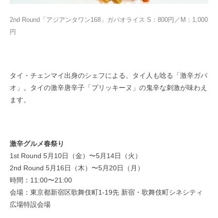
2nd Round「
アジアンタワン168」ガパオライス S：800円／M：1,000
円
タイ・チェンマイ出身のシェフによる、タイ人も唸る「激辛ガパ
オ」。タイの激辛唐辛子「プリッキーヌ」の鬼辛な刺激が味わえ
ます。
激辛グルメ春祭り
1st Round 5月10日（金）〜5月14日（火）
2nd Round 5月16日（木）〜5月20日（月）
時間：11:00〜21:00
会場：東京都新宿区歌舞伎町1-19先 新宿・歌舞伎町シネシティ
広場特設会場