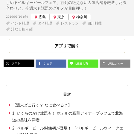
しめるベルギービールフェア、行列の絶えない人気店舗を厳選した激
辛祭りと、今週末も話題のグルメが目白押し！
投稿日:
2019/05/10 (金)
広島
東京
神奈川
インド料理
タイ料理
レストラン
四川料理
汁なし担々麺
アプリで開く
ポスト
シェア
LINE共有
URLコピー
目次
【週末どこ行く？ なに食べる？】
1. いくらのかけ放題も！ ホテルの豪華ディナーブッフェで北海
道の美味を満喫
2. ベルギービール94銘柄が登場！ 「ベルギービールウィークエ