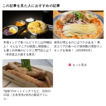
この記事を見た人におすすめの記事
本場インドで食べたビリヤニは20種以
保存が増えるのにはワケがある！ 東
上！ そんなマニアが絶賛し帰国後に
京エリアの食べログ保存数の増加ラン
も通う日本橋のビリヤニ専門店とは？
キングを発表！（2026年6月）
〈本田直之の旅する東京〉
もっと見る
“塩味”のホットドッグ？など、注目の
13店〈大木淳夫の6月の新店アドレ
ス〉