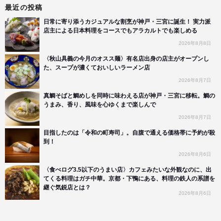
最近の投稿
日常に寄り添うカジュアルな割烹が神戸・三宮に誕生！ 実力派
店主による日本料理をコースでもアラカルトでも楽しめる
2026年8月8日
〈秋山具義の今月のオスス麺〉有名店出身の店主がオープンし
た、スープが濃くておいしいラーメン店
2026年8月7日
真鯛そばと鯛めしを同時に味わえる店が神戸・三宮に移転。鯛の
うまみ、香り、風味を心ゆくまで楽しんで
2026年8月7日
目指したのは「令和の町寿司」。自腹で通える価格帯に予約が殺
到！
2026年8月6日
〈食べログ3.5以下のうまい店〉カフェみたいな外観なのに、出
てくる料理はガチ中華。京都・下鴨にある、料理の鉄人の系譜を
継ぐ気鋭店とは？
2026年8月6日