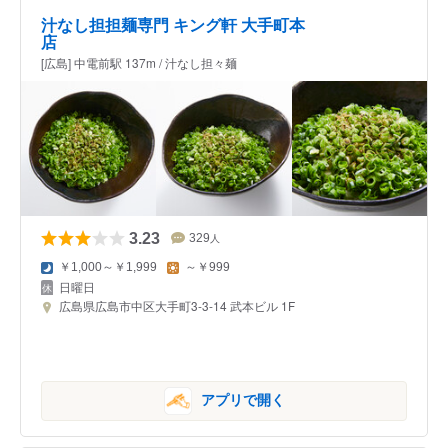
汁なし担担麺専門 キング軒 大手町本
店
[広島] 中電前駅 137m / 汁なし担々麺
3.23
329
人
￥1,000～￥1,999
～￥999
日曜日
広島県広島市中区大手町3-3-14 武本ビル 1F
アプリで開く