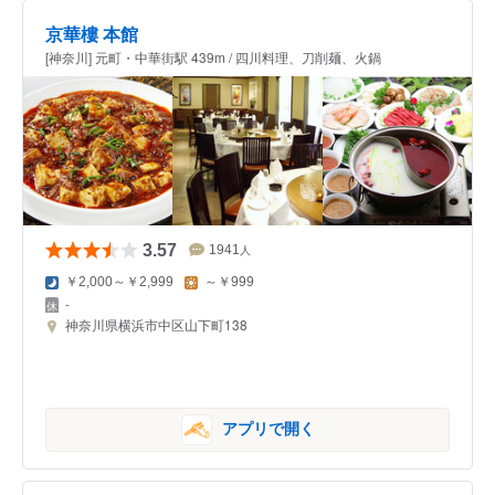
京華樓 本館
[神奈川] 元町・中華街駅 439m / 四川料理、刀削麺、火鍋
3.57
1941
人
￥2,000～￥2,999
～￥999
-
神奈川県横浜市中区山下町138
アプリで開く