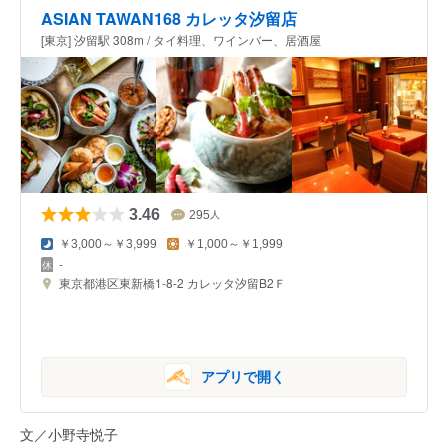
ASIAN TAWAN168 カレッタ汐留店
[東京] 汐留駅 308m / タイ料理、ワインバー、居酒屋
3.46
295
人
￥3,000～￥3,999
￥1,000～￥1,999
-
東京都港区東新橋1-8-2 カレッタ汐留B2Ｆ
アプリで開く
文／小野寺悦子