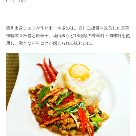
L：1,200円
四川出身シェフが作り出す本場の味。四川豆板醤を改良した京華
樓特製豆板醤と唐辛子、花山椒など18種類の香辛料・調味料を使
用し、激辛ながらコクが感じられる味わいに。