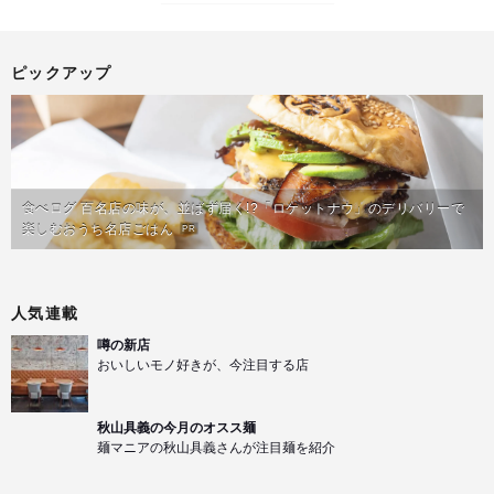
ピックアップ
食べログ 百名店の味が、並ばず届く!?「ロケットナウ」のデリバリーで
楽しむおうち名店ごはん
PR
人気連載
噂の新店
おいしいモノ好きが、今注目する店
秋山具義の今月のオスス麺
麺マニアの秋山具義さんが注目麺を紹介