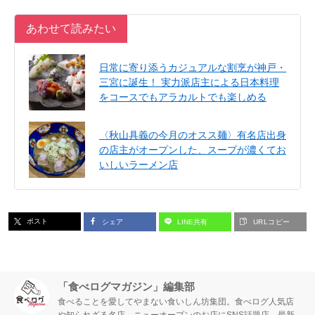
あわせて読みたい
日常に寄り添うカジュアルな割烹が神戸・
三宮に誕生！ 実力派店主による日本料理
をコースでもアラカルトでも楽しめる
〈秋山具義の今月のオスス麺〉有名店出身
の店主がオープンした、スープが濃くてお
いしいラーメン店
ポスト
シェア
LINE共有
URLコピー
「食べログマガジン」編集部
食べることを愛してやまない食いしん坊集団。食べログ人気店