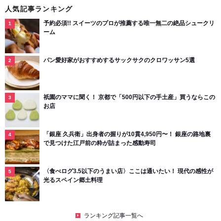
人気記事ランキング
予約必須!! スイーツのプロが推薦する唯一無二の絶品シュークリ
ーム
パン愛好家がおすすめするサックサクのクロワッサン5選
祇園のママに聞く！ 京都で「500円以下の手土産」買うならこの
お店
「銀座 久兵衛」出身者の握りが10貫4,950円〜！ 銀座の路地裏
で見つけた江戸前の粋が詰まった感動寿司
〈食べログ3.5以下のうまい店〉ここは通いたい！ 現代の感性が
光るスペイン郷土料理
ランキング記事一覧へ