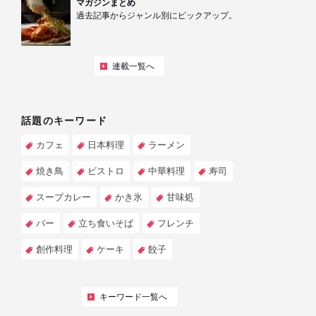
マガジンまとめ
過去記事からジャンル別にピックアップ。
連載一覧へ
話題のキーワード
カフェ
日本料理
ラーメン
焼き鳥
ビストロ
中華料理
寿司
スープカレー
かき氷
甘味処
バー
立ち食いそば
フレンチ
創作料理
ケーキ
餃子
キーワード一覧へ