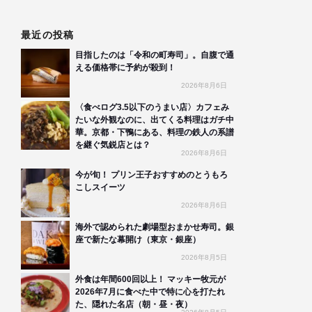
最近の投稿
目指したのは「令和の町寿司」。自腹で通
える価格帯に予約が殺到！
2026年8月6日
〈食べログ3.5以下のうまい店〉カフェみ
たいな外観なのに、出てくる料理はガチ中
華。京都・下鴨にある、料理の鉄人の系譜
を継ぐ気鋭店とは？
2026年8月6日
今が旬！ プリン王子おすすめのとうもろ
こしスイーツ
2026年8月6日
海外で認められた劇場型おまかせ寿司。銀
座で新たな幕開け（東京・銀座）
2026年8月5日
外食は年間600回以上！ マッキー牧元が
2026年7月に食べた中で特に心を打たれ
た、隠れた名店（朝・昼・夜）