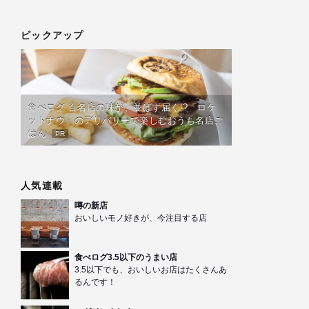
ピックアップ
食べログ 百名店の味が、並ばず届く!?「ロケ
ットナウ」のデリバリーで楽しむおうち名店ご
はん
PR
人気連載
噂の新店
おいしいモノ好きが、今注目する店
食べログ3.5以下のうまい店
3.5以下でも、おいしいお店はたくさんあ
るんです！