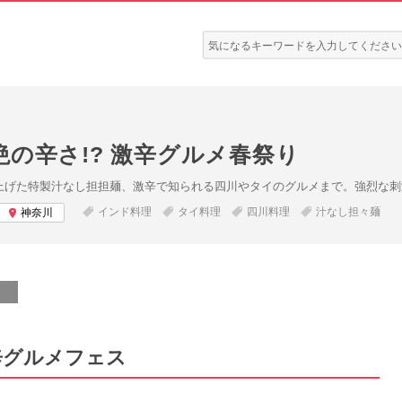
検
索:
の辛さ!? 激辛グルメ春祭り
仕上げた特製汁なし担担麺、激辛で知られる四川やタイのグルメまで。強烈な
インド料理
タイ料理
四川料理
汁なし担々麺
神奈川
辛グルメフェス