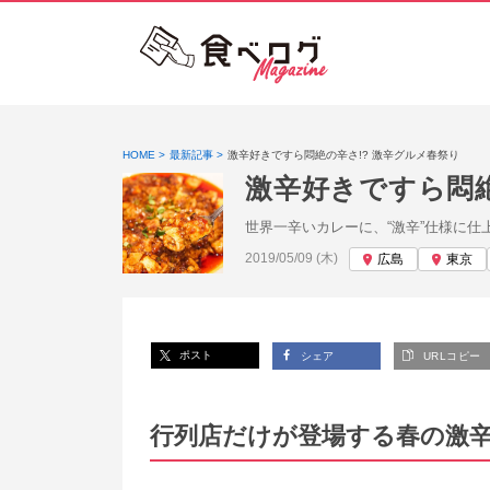
HOME
最新記事
激辛好きですら悶絶の辛さ!? 激辛グルメ春祭り
激辛好きですら悶絶
世界一辛いカレーに、“激辛”仕様に
投稿日:
2019/05/09 (木)
広島
東京
ポスト
シェア
URLコピー
行列店だけが登場する春の激