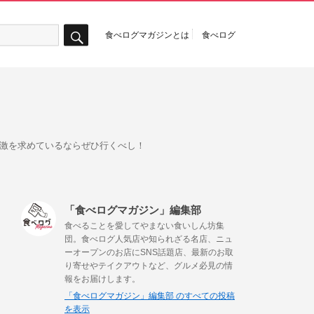
食べログマガジンとは
食べログ
検
索
刺激を求めているならぜひ行くべし！
「食べログマガジン」編集部
食べることを愛してやまない食いしん坊集
団。食べログ人気店や知られざる名店、ニュ
ーオープンのお店にSNS話題店、最新のお取
り寄せやテイクアウトなど、グルメ必見の情
報をお届けします。
「食べログマガジン」編集部 のすべての投稿
を表示