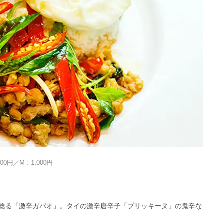
0円／M：1,000円
唸る「激辛ガパオ」。タイの激辛唐辛子「プリッキーヌ」の鬼辛な