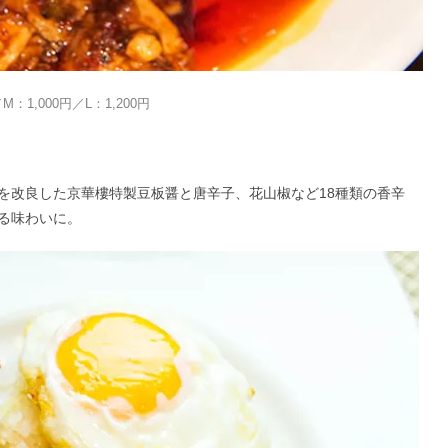
：1,000円／L：1,200円
を改良した京華樓特製豆板醤と唐辛子、花山椒など18種類の香辛
る味わいに。