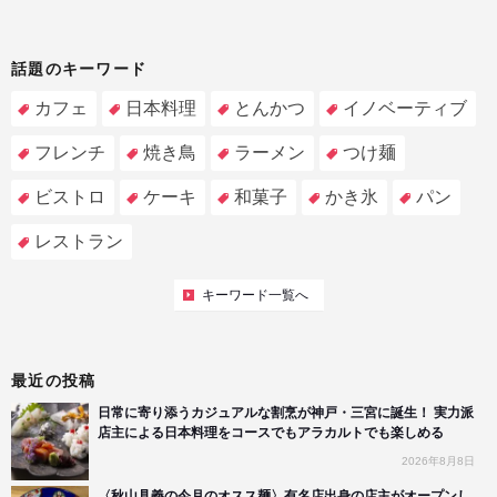
話題のキーワード
カフェ
日本料理
とんかつ
イノベーティブ
フレンチ
焼き鳥
ラーメン
つけ麺
ビストロ
ケーキ
和菓子
かき氷
パン
レストラン
キーワード一覧へ
最近の投稿
日常に寄り添うカジュアルな割烹が神戸・三宮に誕生！ 実力派
店主による日本料理をコースでもアラカルトでも楽しめる
2026年8月8日
〈秋山具義の今月のオスス麺〉有名店出身の店主がオープンし