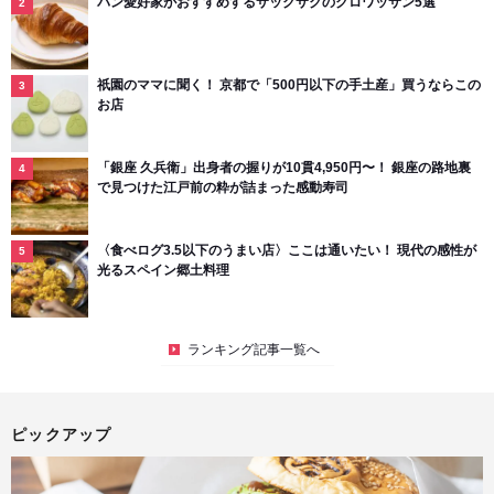
パン愛好家がおすすめするサックサクのクロワッサン5選
祇園のママに聞く！ 京都で「500円以下の手土産」買うならこの
お店
「銀座 久兵衛」出身者の握りが10貫4,950円〜！ 銀座の路地裏
で見つけた江戸前の粋が詰まった感動寿司
〈食べログ3.5以下のうまい店〉ここは通いたい！ 現代の感性が
光るスペイン郷土料理
ランキング記事一覧へ
ピックアップ