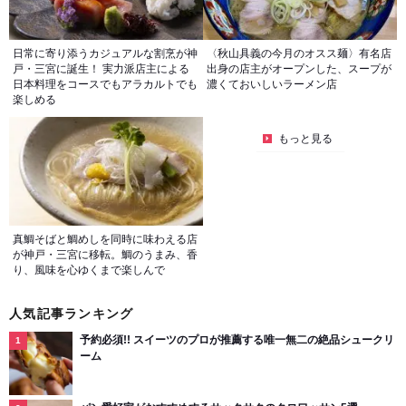
日常に寄り添うカジュアルな割烹が神
〈秋山具義の今月のオスス麺〉有名店
戸・三宮に誕生！ 実力派店主による
出身の店主がオープンした、スープが
日本料理をコースでもアラカルトでも
濃くておいしいラーメン店
楽しめる
もっと見る
真鯛そばと鯛めしを同時に味わえる店
が神戸・三宮に移転。鯛のうまみ、香
り、風味を心ゆくまで楽しんで
人気記事ランキング
予約必須!! スイーツのプロが推薦する唯一無二の絶品シュークリ
ーム