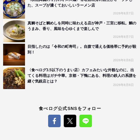
た、スープが濃くておいしいラーメン店
2026年8月7日
真鯛そばと鯛めしを同時に味わえる店が神戸・三宮に移転。鯛の
うまみ、香り、風味を心ゆくまで楽しんで
2026年8月7日
目指したのは「令和の町寿司」。自腹で通える価格帯に予約が殺
到！
2026年8月6日
〈食べログ3.5以下のうまい店〉カフェみたいな外観なのに、出
てくる料理はガチ中華。京都・下鴨にある、料理の鉄人の系譜を
継ぐ気鋭店とは？
2026年8月6日
食べログ公式SNSをフォロー