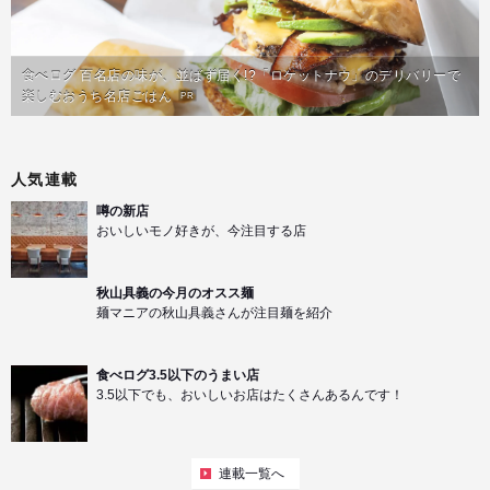
食べログ 百名店の味が、並ばず届く!?「ロケットナウ」のデリバリーで
楽しむおうち名店ごはん
PR
人気連載
噂の新店
おいしいモノ好きが、今注目する店
秋山具義の今月のオスス麺
麺マニアの秋山具義さんが注目麺を紹介
食べログ3.5以下のうまい店
3.5以下でも、おいしいお店はたくさんあるんです！
連載一覧へ