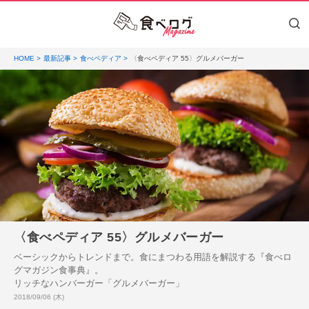
HOME
最新記事
食べペディア
〈食べペディア 55〉グルメバーガー
〈食べペディア 55〉グルメバーガー
ベーシックからトレンドまで。食にまつわる用語を解説する『食べロ
グマガジン食事典』。
リッチなハンバーガー「グルメバーガー」
投稿日:
2018/09/06 (木)