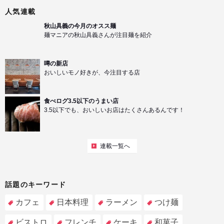
人気連載
秋山具義の今月のオスス麺
麺マニアの秋山具義さんが注目麺を紹介
噂の新店
おいしいモノ好きが、今注目する店
食べログ3.5以下のうまい店
3.5以下でも、おいしいお店はたくさんあるんです！
連載一覧へ
話題のキーワード
カフェ
日本料理
ラーメン
つけ麺
ビストロ
フレンチ
ケーキ
和菓子