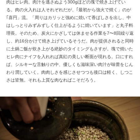
肉はヒレ肉。肉汁を逃さぬよう300gほどの塊で焼き上げてい
る。肉の火入れは人それぞれだが、｢最初から強火で焼く」のが
｢喜円」流。「周りはカリッと強めに焼いて香ばしさを出し、中
はしっとりみずみずしく仕上がるように焼いています」と丸子料
理長。そのため、炭火にかざしては休ませる作業を7〜8回繰り返
し、約16分かけて焼き上げているそうだ。肉が提供されると同時
に土鍋ご飯が炊き上がる絶妙のタイミングもさすが。塊で焼いた
ヒレ肉にナイフを入れれば真紅の美しい断面が現れる。口にすれ
ば、シルキーな舌触りの中、優しくも滋味深い肉汁が味蕾をじん
わり潤していく。肉肉しさを感じさせつつも後口は軽く、しつこ
さは皆無。それも上質な肉なればこそだろう。