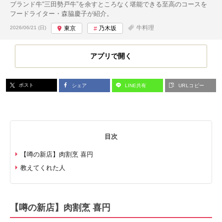
ブランド牛“三田勢戸牛”を余すところなく堪能できる至高のコースを
フードライター・森脇慶子が紹介。
投稿日:
牛料理
2026/06/21 (日)
東京
乃木坂
アプリで開く
ポスト
シェア
LINE共有
URLコピー
目次
【噂の新店】肉割烹 喜円
教えてくれた人
【噂の新店】肉割烹 喜円