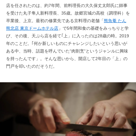
店を任されたのは、約7年間、前料理長の大久保丈太郎氏に師事
を受けた丸子隼人新料理長、35歳。故郷宮城の高校（調理科）を
卒業後、上京。最初の修業先である京料理の老舗「
熊魚菴 たん
熊北店 東京ドームホテル店
」で5年間和食の基礎をみっちりと学
び、その後、天ぷら店を経て｢上」に入ったのは28歳の時。2019
年のことだ。｢何か新しいものにチャレンジしたいという思いが
ある中、当時、話題を呼んでいた“肉割烹“というジャンルに興味
を持ったんです」。そんな思いから、開店して2年目の「上」の
門戸を叩いたのだそうだ。