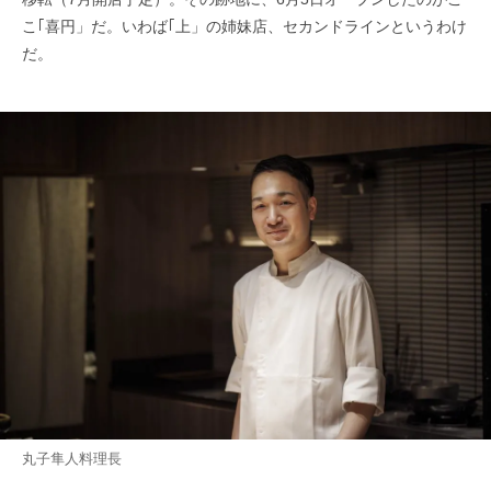
こ｢喜円」だ。いわば｢上」の姉妹店、セカンドラインというわけ
だ。
丸子隼人料理長