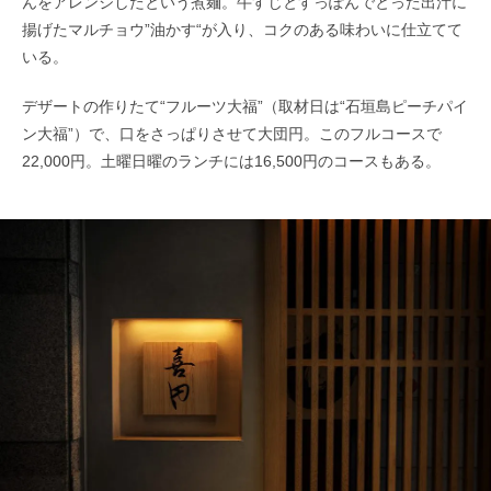
んをアレンジしたという煮麺。牛すじとすっぽんでとった出汁に
揚げたマルチョウ”油かす“が入り、コクのある味わいに仕立てて
いる。
デザートの作りたて“フルーツ大福”（取材日は“石垣島ピーチパイ
ン大福”）で、口をさっぱりさせて大団円。このフルコースで
22,000円。土曜日曜のランチには16,500円のコースもある。