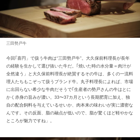
三田勢戸牛
今回｢喜円」で扱う牛肉は“三田勢戸牛”。大久保前料理長が長年
の経験を生かして選び抜いた牛だ。｢焼いた時の水分量＝肉汁が
全然違う」と大久保前料理長が絶賛するその牛は、多くの一流料
理人たちもこぞって扱うブランド牛。丸子料理長によれば、市場
に出回らない希少な牛肉だそうで｢生産者の勢戸さんの牛はとに
かく赤身の旨みが濃い。33〜37カ月という長期肥育に加え、独
自の配合飼料を与えているせいか、肉本来の味わいが実に濃密な
んです。その反面、脂の融点が低いので、脂が驚くほど軽やかな
ところが魅力ですね」。