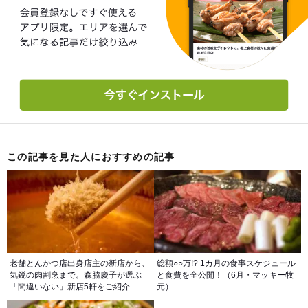
この記事を見た人におすすめの記事
老舗とんかつ店出身店主の新店から、
総額○○万!? 1カ月の食事スケジュール
気鋭の肉割烹まで。森脇慶子が選ぶ
と食費を全公開！（6月・マッキー牧
「間違いない」新店5軒をご紹介
元）