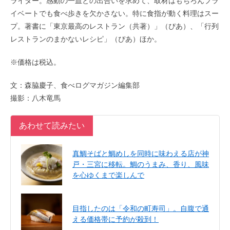
ライター。感動の一皿との出合いを求めて、取材はもちろんプラ
イベートでも食べ歩きを欠かさない。特に食指が動く料理はスー
プ。著書に「東京最高のレストラン（共著）」（ぴあ）、「行列
レストランのまかないレシピ」（ぴあ）ほか。
※価格は税込。
文：森脇慶子、食べログマガジン編集部
撮影：八木竜馬
あわせて読みたい
真鯛そばと鯛めしを同時に味わえる店が神
戸・三宮に移転。鯛のうまみ、香り、風味
を心ゆくまで楽しんで
目指したのは「令和の町寿司」。自腹で通
える価格帯に予約が殺到！