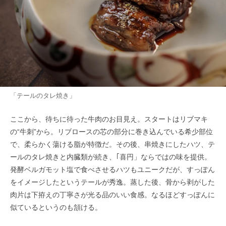
「テールのタレ焼き」
ここから、待ちに待った牛肉のお目見え。スタートはリブマキ
の“牛刺”から。リブロースの芯の部分に巻き込んでいる希少部位
で、柔らかく蕩ける脂が特徴だ。その後、串焼きにしたハツ、テ
ールのタレ焼きと内臓類が続き、｢喜円」ならではの味を提供。
発酵ベルガモット塩で食べさせるハツもユニークだが、すっぽん
をイメージしたというテールが秀逸。蒸した後、骨から剥がした
肉片は下拵えの丁寧さが光る品のいい食感。なるほどすっぽんに
似ているというのも頷ける。