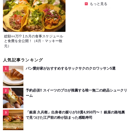
もっと見る
総額○○万!? 1カ月の食事スケジュール
と食費を全公開！（4月・マッキー牧
元）
人気記事ランキング
パン愛好家がおすすめするサックサクのクロワッサン5選
予約必須!! スイーツのプロが推薦する唯一無二の絶品シュークリ
ーム
「銀座 久兵衛」出身者の握りが10貫4,950円〜！ 銀座の路地裏
で見つけた江戸前の粋が詰まった感動寿司