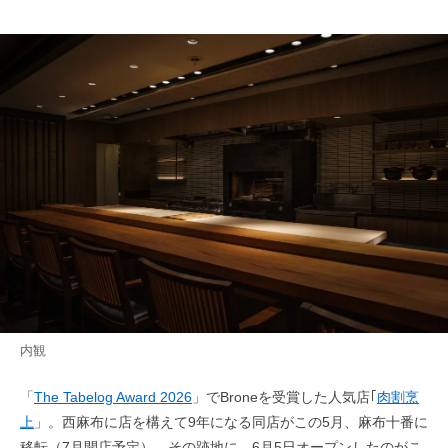
内観
「
The Tabelog Award 2026
」でBroneを受賞した人気店｢
肉割烹
上
」。西麻布に店を構えて9年になる同店がこの5月、麻布十番に
移転（7月開店予定）。その跡地に、6月5日オープンしたのがこ