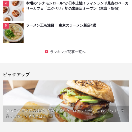
本場の“シナモンロール”が日本上陸！フィンランド最古のベーカ
リーカフェ「エクベリ」初の常設店オープン（東京・新宿）
ラーメン王も注目！ 東京のラーメン新店4選
ランキング記事一覧へ
ピックアップ
食べログ 百名店の味が、並ばず届く!?「ロケットナウ」のデリバリーで
楽しむおうち名店ごはん
PR