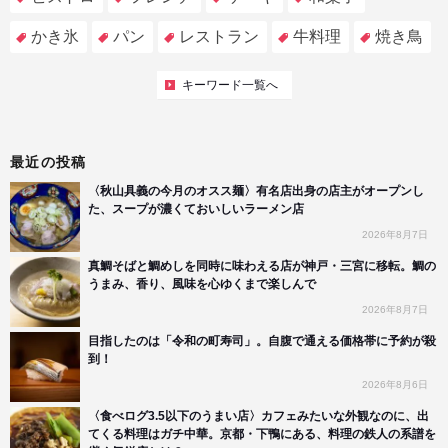
かき氷
パン
レストラン
牛料理
焼き鳥
キーワード一覧へ
最近の投稿
〈秋山具義の今月のオスス麺〉有名店出身の店主がオープンし
た、スープが濃くておいしいラーメン店
2026年8月7日
真鯛そばと鯛めしを同時に味わえる店が神戸・三宮に移転。鯛の
うまみ、香り、風味を心ゆくまで楽しんで
2026年8月7日
目指したのは「令和の町寿司」。自腹で通える価格帯に予約が殺
到！
2026年8月6日
〈食べログ3.5以下のうまい店〉カフェみたいな外観なのに、出
てくる料理はガチ中華。京都・下鴨にある、料理の鉄人の系譜を