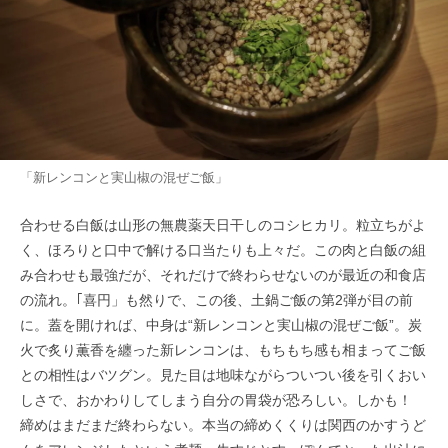
「新レンコンと実山椒の混ぜご飯」
合わせる白飯は山形の無農薬天日干しのコシヒカリ。粒立ちがよ
く、ほろりと口中で解ける口当たりも上々だ。この肉と白飯の組
み合わせも最強だが、それだけで終わらせないのが最近の和食店
の流れ。｢喜円」も然りで、この後、土鍋ご飯の第2弾が目の前
に。蓋を開ければ、中身は“新レンコンと実山椒の混ぜご飯”。炭
火で炙り薫香を纏った新レンコンは、もちもち感も相まってご飯
との相性はバツグン。見た目は地味ながらついつい後を引くおい
しさで、おかわりしてしまう自分の胃袋が恐ろしい。しかも！
締めはまだまだ終わらない。本当の締めくくりは関西のかすうど