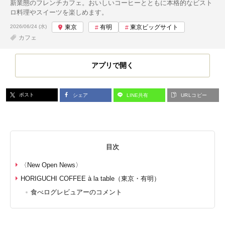
新業態のフレンチカフェ。おいしいコーヒーとともに本格的なビスト
ロ料理やスイーツを楽しめます。
投稿日:
2026/06/24 (水)
東京
有明
東京ビッグサイト
カフェ
アプリで開く
ポスト
シェア
LINE共有
URLコピー
目次
〈New Open News〉
HORIGUCHI COFFEE à la table（東京・有明）
食べログレビュアーのコメント