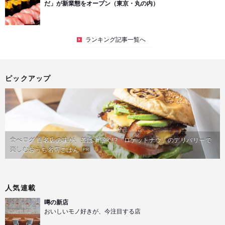
だ」が新業態をオープン（東京・丸の内）
ランキング記事一覧へ
ピックアップ
食べログ 百名店の味が、並ばず届く!?「ロケットナウ」のデリバリーで
楽しむおうち名店ごはん
PR
人気連載
噂の新店
おいしいモノ好きが、今注目する店