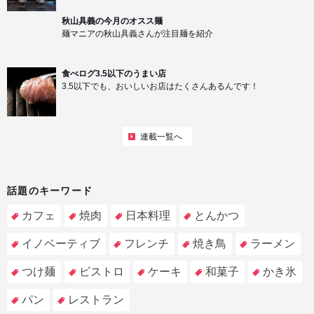
秋山具義の今月のオスス麺
麺マニアの秋山具義さんが注目麺を紹介
食べログ3.5以下のうまい店
3.5以下でも、おいしいお店はたくさんあるんです！
連載一覧へ
話題のキーワード
カフェ
焼肉
日本料理
とんかつ
イノベーティブ
フレンチ
焼き鳥
ラーメン
つけ麺
ビストロ
ケーキ
和菓子
かき氷
パン
レストラン