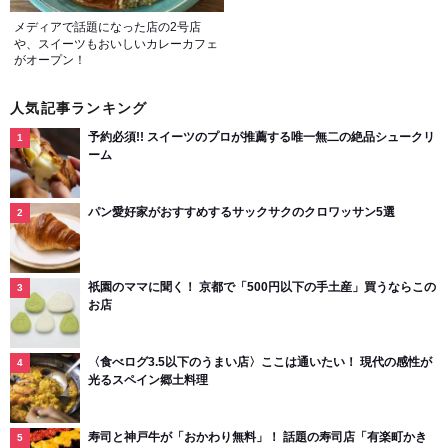
メディアで話題になった店の2号店
や、スイーツもおいしいカレーカフェ
がオープン！
人気記事ランキング
予約必須!! スイーツのプロが推薦する唯一無二の絶品シュークリ
ーム
パン愛好家がおすすめするサックサクのクロワッサン5選
祇園のママに聞く！ 京都で「500円以下の手土産」買うならこの
お店
〈食べログ3.5以下のうまい店〉ここは通いたい！ 現代の感性が
光るスペイン郷土料理
寿司と神戸牛が「おかわり無料」！ 話題の寿司店「有楽町かき