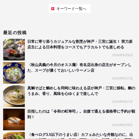
キーワード一覧へ
最近の投稿
日常に寄り添うカジュアルな割烹が神戸・三宮に誕生！ 実力派
店主による日本料理をコースでもアラカルトでも楽しめる
2026年8月8日
〈秋山具義の今月のオスス麺〉有名店出身の店主がオープンし
た、スープが濃くておいしいラーメン店
2026年8月7日
真鯛そばと鯛めしを同時に味わえる店が神戸・三宮に移転。鯛の
うまみ、香り、風味を心ゆくまで楽しんで
2026年8月7日
目指したのは「令和の町寿司」。自腹で通える価格帯に予約が殺
到！
2026年8月6日
〈食べログ3.5以下のうまい店〉カフェみたいな外観なのに、出