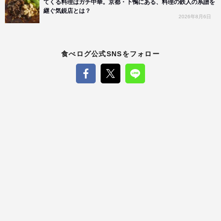
てくる料理はガチ中華。京都・下鴨にある、料理の鉄人の系譜を
継ぐ気鋭店とは？
2026年8月6日
食べログ公式SNSをフォロー