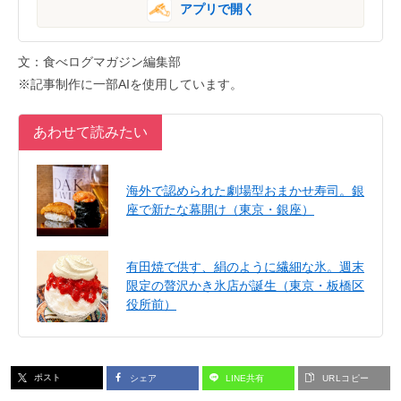
アプリで開く
文：食べログマガジン編集部
※記事制作に一部AIを使用しています。
あわせて読みたい
海外で認められた劇場型おまかせ寿司。銀
座で新たな幕開け（東京・銀座）
有田焼で供す、絹のように繊細な氷。週末
限定の贅沢かき氷店が誕生（東京・板橋区
役所前）
ポスト
シェア
LINE共有
URLコピー