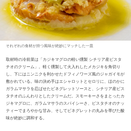
それぞれの食材が持つ風味が絶妙にマッチした一皿
取材時の冷前菜は「カジキマグロの軽い燻製 シチリア産ピスタ
チオのクリーム」。軽く燻製して火入れしたメカジキを角切り
し、下にはニンニクを利かせたドフィノワーズ風のジャガイモが
敷かれている。味の決め手はエシャロットとセロリに、ほのかに
ガラムマサラを忍ばせたビネグレットソースと、シチリア産ピス
タチオのふんわりとしたクリームだ。スモーキーさをまとったカ
ジキマグロに、ガラムマサラのスパイシーさ、ピスタチオのナッ
ティーでまろやかな甘み、そしてビネグレットの丸みを帯びた酸
味が絶妙に調和する。