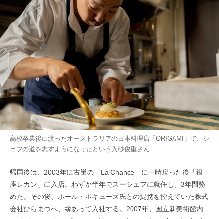
高校卒業後に渡ったオーストラリアの日本料理店「ORIGAMI」で、シ
ェフの道を志すようになったという入砂俊重さん
帰国後は、2003年に古巣の「La Chance」に一時戻った後「銀
座レカン」に入店。わずか半年でスーシェフに就任し、3年間務
めた。その後、ポール・ボキューズ氏との提携を控えていた株式
会社ひらまつへ、縁あって入社する。2007年、国立新美術館内