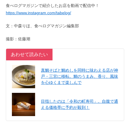
食べログマガジンで紹介したお店を動画で配信中！
https://www.instagram.com/tabelog/
文：中森りほ、食べログマガジン編集部
撮影：佐藤潮
あわせて読みたい
真鯛そばと鯛めしを同時に味わえる店が神
戸・三宮に移転。鯛のうまみ、香り、風味
を心ゆくまで楽しんで
目指したのは「令和の町寿司」。自腹で通
える価格帯に予約が殺到！