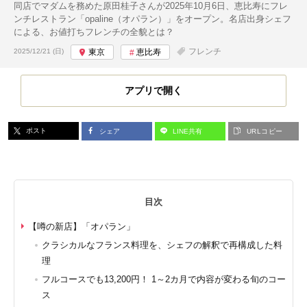
同店でマダムを務めた原田桂子さんが2025年10月6日、恵比寿にフレ
ンチレストラン「opaline（オパラン）」をオープン。名店出身シェフ
による、お値打ちフレンチの全貌とは？
投稿日:
フレンチ
2025/12/21 (日)
東京
恵比寿
アプリで開く
ポスト
シェア
LINE共有
URLコピー
目次
【噂の新店】「オパラン」
クラシカルなフランス料理を、シェフの解釈で再構成した料
理
フルコースでも13,200円！ 1～2カ月で内容が変わる旬のコー
ス