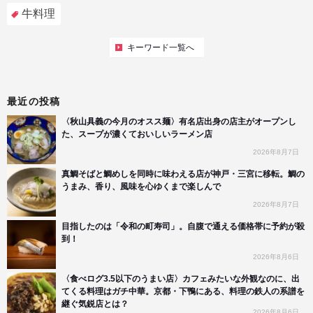
牛料理
キーワード一覧へ
最近の投稿
〈秋山具義の今月のオスス麺〉有名店出身の店主がオープンし
た、スープが濃くておいしいラーメン店
2026年8月7日
真鯛そばと鯛めしを同時に味わえる店が神戸・三宮に移転。鯛の
うまみ、香り、風味を心ゆくまで楽しんで
2026年8月7日
目指したのは「令和の町寿司」。自腹で通える価格帯に予約が殺
到！
2026年8月6日
〈食べログ3.5以下のうまい店〉カフェみたいな外観なのに、出
てくる料理はガチ中華。京都・下鴨にある、料理の鉄人の系譜を
継ぐ気鋭店とは？
2026年8月6日