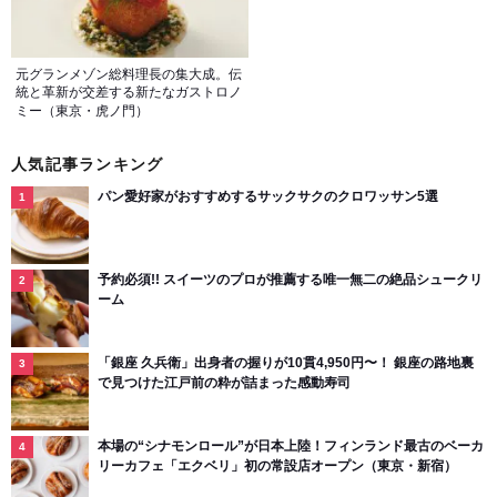
元グランメゾン総料理長の集大成。伝
統と革新が交差する新たなガストロノ
ミー（東京・虎ノ門）
人気記事ランキング
パン愛好家がおすすめするサックサクのクロワッサン5選
予約必須!! スイーツのプロが推薦する唯一無二の絶品シュークリ
ーム
「銀座 久兵衛」出身者の握りが10貫4,950円〜！ 銀座の路地裏
で見つけた江戸前の粋が詰まった感動寿司
本場の“シナモンロール”が日本上陸！フィンランド最古のベーカ
リーカフェ「エクベリ」初の常設店オープン（東京・新宿）