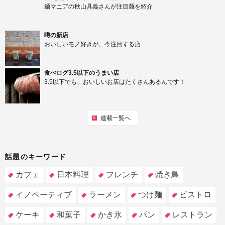
麺マニアの秋山具義さんが注目麺を紹介
噂の新店
おいしいモノ好きが、今注目する店
食べログ3.5以下のうまい店
3.5以下でも、おいしいお店はたくさんあるんです！
連載一覧へ
話題のキーワード
カフェ
日本料理
フレンチ
焼き鳥
イノベーティブ
ラーメン
つけ麺
ビストロ
ケーキ
和菓子
かき氷
パン
レストラン