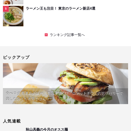
ラーメン王も注目！ 東京のラーメン新店4選
ランキング記事一覧へ
ピックアップ
食べログ 百名店の味が、並ばず届く!?「ロケットナウ」のデリバリーで
楽しむおうち名店ごはん
PR
人気連載
秋山具義の今月のオスス麺