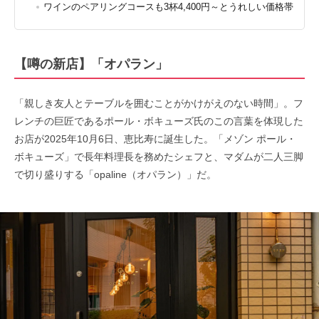
ワインのペアリングコースも3杯4,400円～とうれしい価格帯
【噂の新店】「オパラン」
「親しき友人とテーブルを囲むことがかけがえのない時間」。フ
レンチの巨匠であるポール・ボキューズ氏のこの言葉を体現した
お店が2025年10月6日、恵比寿に誕生した。「メゾン ポール・
ボキューズ」で長年料理長を務めたシェフと、マダムが二人三脚
で切り盛りする「opaline（オパラン）」だ。