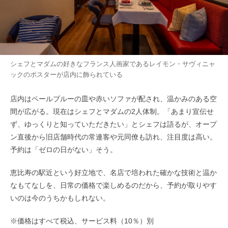
シェフとマダムの好きなフランス人画家であるレイモン・サヴィニャ
ックのポスターが店内に飾られている
店内はペールブルーの皿や赤いソファが配され、温かみのある空
間が広がる。現在はシェフとマダムの2人体制。「あまり宣伝せ
ず、ゆっくりと知っていただきたい」とシェフは語るが、オープ
ン直後から旧店舗時代の常連客や元同僚も訪れ、注目度は高い。
予約は「ゼロの日がない」そう。
恵比寿の駅近という好立地で、名店で培われた確かな技術と温か
なもてなしを、日常の価格で楽しめるのだから、予約が取りやす
いのは今のうちかもしれない。
※価格はすべて税込、サービス料（10％）別