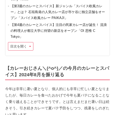
【第3週のカレーとスパイス】新ジャンル「スパイス欧風カレ
ー」とは？ 石垣島発の人気カレー店が市ケ谷に独立店舗をオー
プン「スパイス欧風カレー PAIKAJI」
【第4週のカレーとスパイス】注目の民家カレー店が誕生！ 流浪
の料理人が都立大学に待望の新店をオープン「OI 思惟 C
Tokyo」
目次を開く
【カレーおじさん＼(^o^)／の今月のカレーとスパ
イス】2024年8月を振り返る
今年は非常に暑い夏となり、個人的にも非常に忙しい夏となりま
したが、毎日カレーを食べたおかげで今年も夏バテになることな
く乗り越えることができそうです。とは言えまだまだ暑い日は続
きそう。引き続きカレーで夏バテ予防をしつつ、残暑をしのぎた
いと思います。