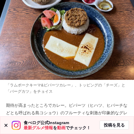
「ラムポークキーマ&ピパーツカレー」、トッピングの「チーズ」と
「バーグカツ」をチョイス
期待が高まったところでカレー。ピパーツ（ヒハツ、ヒバーチな
どとも呼ばれる島コショウ）のフルーティな刺激が印象的なグレ
イビーは、島パインも隠し味となって程よい甘みと酸味が印象
食べログ公式Instagram
投稿を見る
最新グルメ情報
を
動画
でチェック！
的。焼きを入れた鶏ガラと牛すじの香りとうまみにスパイスの香