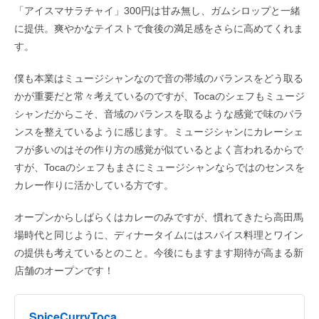
「アイスマサラチャイ」300円は甘み無し、ガムシロップと一緒
に提供。爽やかなテイストで食後の満足感をさらに高めてくれま
す。
僕も本業はミュージシャンなので音の帯域のバランスをどう取る
かが重要だと常々考えているのですが、Tocaのシェフもミュージ
シャンだからこそ、音域のバランスを取るような感覚で味のバラ
ンスを整えているように感じます。ミュージシャンにカレーシェ
フが多いのはその作り方の感覚が似ているとよく言われるからで
すが、Tocaのシェフもまさにミュージシャンならではのセンスを
カレー作りに活かしている方です。
オープンからしばらくはカレーのみですが、慣れてきたら高田馬
場時代と同じように、ディナータイムにはスパイス料理とワイン
の提供も考えているとのこと。今後にもますます期待が高まる新
店舗のオープンです！
SpiceCurryToca