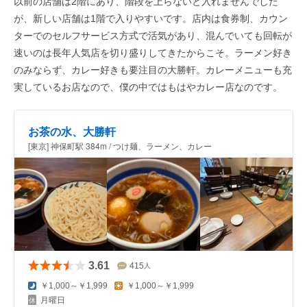
以前の店舗は2階にあり、階段を上らないと入れませんでした
が、新しい店舗は1階で入りやすいです。店内は食券制、カウン
ターでのセルフサービス方式で活気があり、混んでいても回転が
速いのは長年人気店を切り盛りしてきたからこそ。ラーメン好き
のみならず、カレー好きも要注目の大勝軒。カレーメニューも充
実しているお店なので、僕の中ではもはやカレー店なのです。
お茶の水、大勝軒
[東京] 神保町駅 384m / つけ麺、ラーメン、カレー
3.61
415
人
￥1,000～￥1,999
￥1,000～￥1,999
月曜日