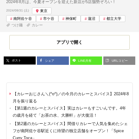
2024年8月は、今夏オープンを迎えた新店が5店舗勢ぞろい！
投稿日:
2024/08/31 (土)
東京
南阿佐ケ谷
市ケ谷
神保町
蓮沼
都立大学
つけ麺
カレー
アプリで開く
ポスト
シェア
LINE共有
URLコピー
【カレーおじさん＼(^o^)／の今月のカレーとスパイス】2024年8
月を振り返る
【第1週のカレーとスパイス】実はカレーもすごいんです。4年
の歳月を経て「お茶の水、大勝軒」が大復活！
【第2週のカレーとスパイス】間借りカレーで人気を集めたシェ
フが南阿佐ケ谷駅近くに待望の独立店舗をオープン！「Spice
Curry Toca」