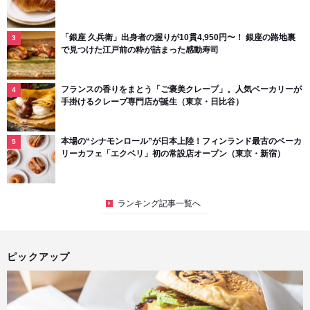
「銀座 久兵衛」出身者の握りが10貫4,950円〜！ 銀座の路地裏
で見つけた江戸前の粋が詰まった感動寿司
フランスの香りをまとう「ご褒美クレープ」。人気ベーカリーが
手掛けるクレープ専門店が誕生（東京・日比谷）
本場の“シナモンロール”が日本上陸！フィンランド最古のベーカ
リーカフェ「エクベリ」初の常設店オープン（東京・新宿）
ランキング記事一覧へ
ピックアップ