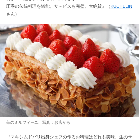
圧巻の伝統料理を堪能。サ－ビスも完璧。大絶賛』（
KUCHELIN
さん）
苺のミルフィーユ 写真：お店から
『マキシムドパリ出身シェフの作るお料理はどれも美味。生のサ