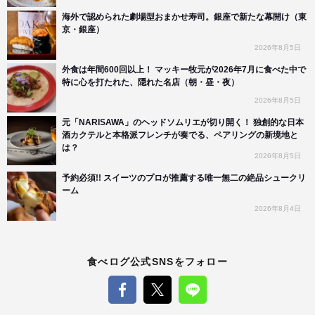
海外で認められた劇場型おまかせ寿司。銀座で新たな幕開け（東
京・銀座）
2026年8月5日
外食は年間600回以上！ マッキー牧元が2026年7月に食べた中で
特に心を打たれた、隠れた名店（朝・昼・夜）
2026年8月5日
元「NARISAWA」のヘッドソムリエが切り開く！ 独創的な日本
酒カクテルと本格派フレンチが奏でる、ペアリングの新境地と
は？
2026年8月5日
予約必須!! スイーツのプロが推薦する唯一無二の絶品シュークリ
ーム
2026年8月4日
食べログ公式SNSをフォロー