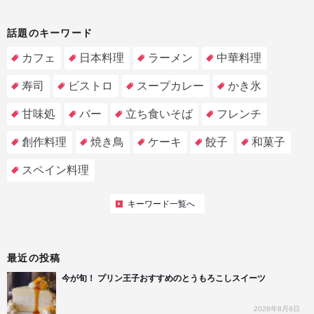
話題のキーワード
カフェ
日本料理
ラーメン
中華料理
寿司
ビストロ
スープカレー
かき氷
甘味処
バー
立ち食いそば
フレンチ
創作料理
焼き鳥
ケーキ
餃子
和菓子
スペイン料理
キーワード一覧へ
最近の投稿
今が旬！ プリン王子おすすめのとうもろこしスイーツ
2026年8月6日