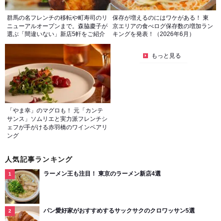
群馬の名フレンチの移転や町寿司のリ
保存が増えるのにはワケがある！ 東
ニューアルオープンまで。森脇慶子が
京エリアの食べログ保存数の増加ラン
選ぶ「間違いない」新店5軒をご紹介
キングを発表！（2026年6月）
もっと見る
「やま幸」のマグロも！ 元「カンテ
サンス」ソムリエと実力派フレンチシ
ェフが手がける赤羽橋のワインペアリ
ング
人気記事ランキング
ラーメン王も注目！ 東京のラーメン新店4選
パン愛好家がおすすめするサックサクのクロワッサン5選