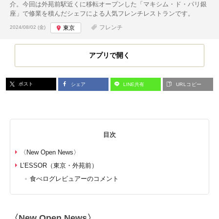
介。今回は外苑前駅近くに移転オープンした「マキシム・ド・パリ銀
座」で修業を積んだシェフによる人気フレンチレストランです。
投稿日:
フレンチ
2024/08/02 (金)
東京
アプリで開く
ポスト
シェア
LINE共有
URLコピー
目次
〈New Open News〉
L’ESSOR（東京・外苑前）
食べログレビュアーのコメント
〈New Open News〉