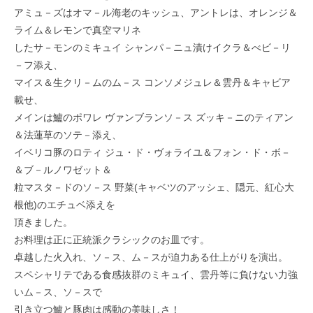
アミュ－ズはオマ－ル海老のキッシュ、アントレは、オレンジ＆
ライム＆レモンで真空マリネ
したサ－モンのミキュイ シャンパ－ニュ漬けイクラ＆べビ－リ
－フ添え、
マイス＆生クリ－ムのム－ス コンソメジュレ＆雲丹＆キャビア
載せ、
メインは鱸のポワレ ヴァンブランソ－ス ズッキ－ニのティアン
＆法蓮草のソテ－添え、
イベリコ豚のロティ ジュ・ド・ヴォライユ＆フォン・ド・ボ－
＆ブ－ルノワゼット＆
粒マスタ－ドのソ－ス 野菜(キャベツのアッシェ、隠元、紅心大
根他)のエチュベ添えを
頂きました。
お料理は正に正統派クラシックのお皿です。
卓越した火入れ、ソ－ス、ム－スが迫力ある仕上がりを演出。
スペシャリテである食感抜群のミキュイ、雲丹等に負けない力強
いム－ス、ソ－スで
引き立つ鱸と豚肉は感動の美味しさ！