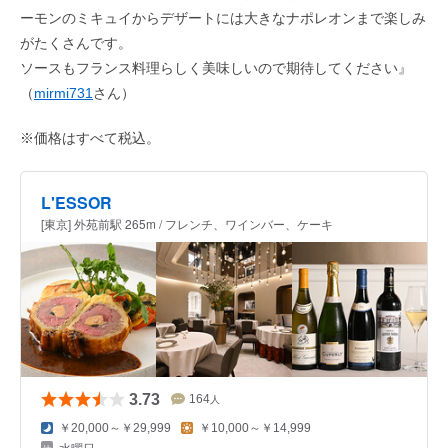
ーモンのミキュイからデザートには大きなナポレオンまで楽しみ
がたくさんです。
ソースもフランス料理らしく美味しいので期待してください』
（
mirmi731
さん）
※価格はすべて税込。
L'ESSOR
[東京] 外苑前駅 265m / フレンチ、ワインバー、ケーキ
3.73
164
人
￥20,000～￥29,999
￥10,000～￥14,999
水曜日