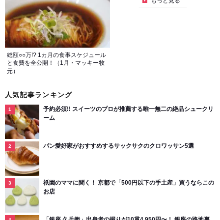
もっと見る
総額○○万!? 1カ月の食事スケジュール
と食費を全公開！（1月・マッキー牧
元）
人気記事ランキング
予約必須!! スイーツのプロが推薦する唯一無二の絶品シュークリ
ーム
パン愛好家がおすすめするサックサクのクロワッサン5選
祇園のママに聞く！ 京都で「500円以下の手土産」買うならこの
お店
「銀座 久兵衛」出身者の握りが10貫4,950円〜！ 銀座の路地裏