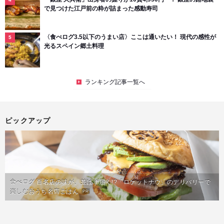
で見つけた江戸前の粋が詰まった感動寿司
〈食べログ3.5以下のうまい店〉ここは通いたい！ 現代の感性が
光るスペイン郷土料理
ランキング記事一覧へ
ピックアップ
食べログ 百名店の味が、並ばず届く!?「ロケットナウ」のデリバリーで
楽しむおうち名店ごはん
PR