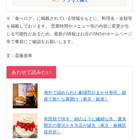
アプリで開く
※「食べログ」に掲載されている情報をもとに、料理名・金額等
を掲載しております。 営業時間やメニュー等の内容に変更が生
じる可能性があるため、最新の情報はお店のSNSやホームページ
等で事前にご確認をお願いします。
文：斎藤亜希
あわせて読みたい
海外で認められた劇場型おまかせ寿司。銀
座で新たな幕開け（東京・銀座）
有田焼で供す、絹のように繊細な氷。週末
限定の贅沢かき氷店が誕生（東京・板橋区
役所前）