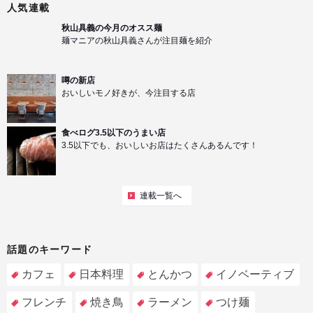
人気連載
秋山具義の今月のオスス麺
麺マニアの秋山具義さんが注目麺を紹介
噂の新店
おいしいモノ好きが、今注目する店
食べログ3.5以下のうまい店
3.5以下でも、おいしいお店はたくさんあるんです！
連載一覧へ
話題のキーワード
カフェ
日本料理
とんかつ
イノベーティブ
フレンチ
焼き鳥
ラーメン
つけ麺