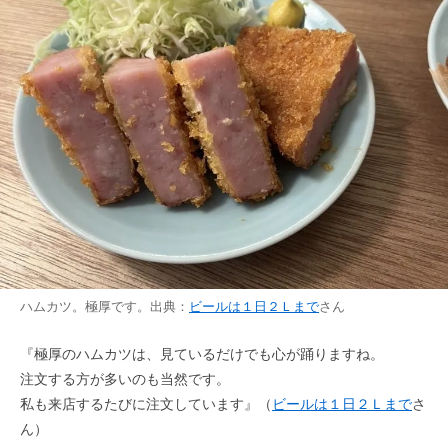
ハムカツ。極厚です。出典：
ビールは１日２Ｌまで
さん
『極厚のハムカツは、見ているだけでも心が踊りますね。
注文する方が多いのも当然です。
私も来店するたびに注文しています』（
ビールは１日２Ｌまで
さ
ん）