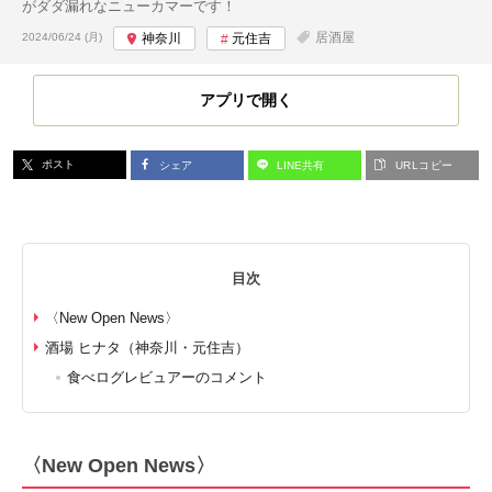
がダダ漏れなニューカマーです！
投稿日:
居酒屋
2024/06/24 (月)
神奈川
元住吉
アプリで開く
ポスト
シェア
LINE共有
URLコピー
目次
〈New Open News〉
酒場 ヒナタ（神奈川・元住吉）
食べログレビュアーのコメント
〈New Open News〉