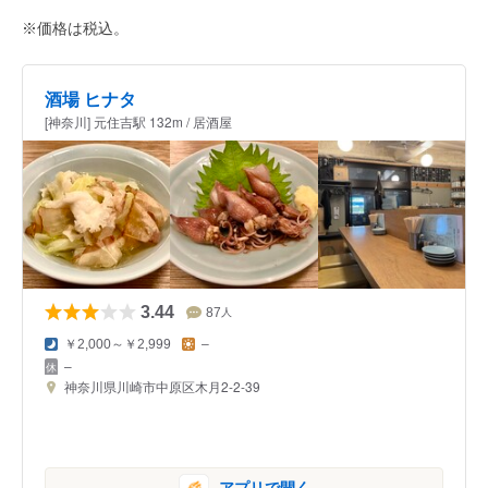
※価格は税込。
酒場 ヒナタ
[神奈川] 元住吉駅 132m / 居酒屋
3.44
87
人
￥2,000～￥2,999
–
–
神奈川県川崎市中原区木月2-2-39