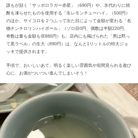
誰もが頷く「サッポロラガー赤星」（690円）や、氷代わりに焼
酎を凍らせたものを使用する「生レモンチューハイ」（500円）
のほか、サイコロを２つふって出た目によって金額が変わる「名
物チンチロリンハイボール」（ゾロ目0円、偶数は半額220円、
奇数は量も金額も倍880円）も。店内にも掲げられた「男は黙っ
て黒ラベル」の生大（890円）は、なんと1リットルの特大ジョ
ッキで提供されます。
手頃で、おいしいあて。明るく楽しい雰囲気や垣間見られる遊び
心に、お酒がついつい進んでしまいそう！