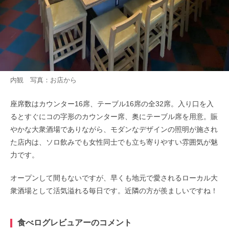
内観 写真：お店から
座席数はカウンター16席、テーブル16席の全32席。入り口を入
るとすぐにコの字形のカウンター席、奥にテーブル席を用意。賑
やかな大衆酒場でありながら、モダンなデザインの照明が施され
た店内は、ソロ飲みでも女性同士でも立ち寄りやすい雰囲気が魅
力です。
オープンして間もないですが、早くも地元で愛されるローカル大
衆酒場として活気溢れる毎日です。近隣の方が羨ましいですね！
食べログレビュアーのコメント