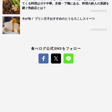
てくる料理はガチ中華。京都・下鴨にある、料理の鉄人の系譜を
継ぐ気鋭店とは？
2026年8月6日
今が旬！ プリン王子おすすめのとうもろこしスイーツ
2026年8月6日
食べログ公式SNSをフォロー