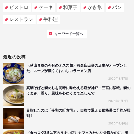
ビストロ
ケーキ
和菓子
かき氷
パン
レストラン
牛料理
キーワード一覧へ
最近の投稿
〈秋山具義の今月のオスス麺〉有名店出身の店主がオープンし
た、スープが濃くておいしいラーメン店
2026年8月7日
真鯛そばと鯛めしを同時に味わえる店が神戸・三宮に移転。鯛の
うまみ、香り、風味を心ゆくまで楽しんで
2026年8月7日
目指したのは「令和の町寿司」。自腹で通える価格帯に予約が殺
到！
2026年8月6日
〈食べログ3.5以下のうまい店〉カフェみたいな外観なのに、出