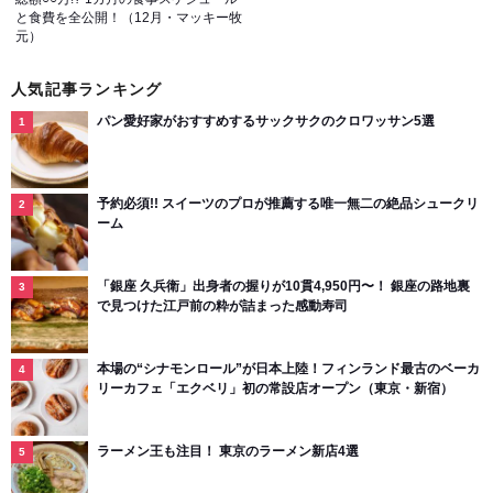
と食費を全公開！（12月・マッキー牧
元）
人気記事ランキング
パン愛好家がおすすめするサックサクのクロワッサン5選
予約必須!! スイーツのプロが推薦する唯一無二の絶品シュークリ
ーム
「銀座 久兵衛」出身者の握りが10貫4,950円〜！ 銀座の路地裏
で見つけた江戸前の粋が詰まった感動寿司
本場の“シナモンロール”が日本上陸！フィンランド最古のベーカ
リーカフェ「エクベリ」初の常設店オープン（東京・新宿）
ラーメン王も注目！ 東京のラーメン新店4選