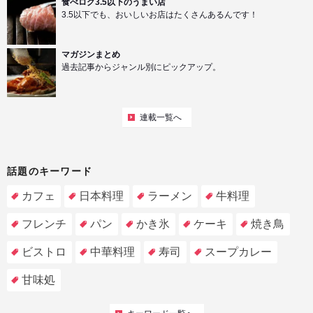
食べログ3.5以下のうまい店
3.5以下でも、おいしいお店はたくさんあるんです！
マガジンまとめ
過去記事からジャンル別にピックアップ。
連載一覧へ
話題のキーワード
カフェ
日本料理
ラーメン
牛料理
フレンチ
パン
かき氷
ケーキ
焼き鳥
ビストロ
中華料理
寿司
スープカレー
甘味処