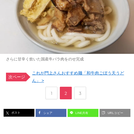
さらに甘辛く炊いた国産牛バラ肉をのせ完成
これが門上さんおすすめ麺「和牛肉ごぼう天うど
次ページ
ん」 >
,
,
ペ
ペ
ペ
1
2
3
ー
ー
ー
ポスト
シェア
LINE共有
URLコピー
ジ
ジ
ジ