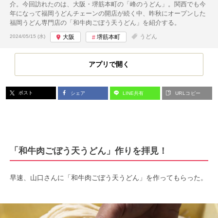
介。今回訪れたのは、大阪・堺筋本町の「峰のうどん」。関西でも今
年になって福岡うどんチェーンの開店が続く中、昨秋にオープンした
福岡うどん専門店の「和牛肉ごぼう天うどん」を紹介する。
投稿日:
うどん
2024/05/15 (水)
大阪
堺筋本町
アプリで開く
ポスト
シェア
LINE共有
URLコピー
「和牛肉ごぼう天うどん」作りを拝見！
早速、山口さんに「和牛肉ごぼう天うどん」を作ってもらった。