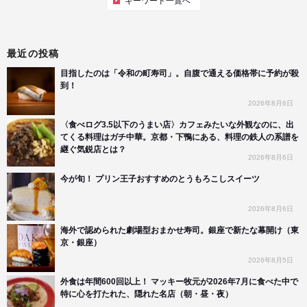
キーワード一覧へ
最近の投稿
目指したのは「令和の町寿司」。自腹で通える価格帯に予約が殺
到！
2026年8月6日
〈食べログ3.5以下のうまい店〉カフェみたいな外観なのに、出
てくる料理はガチ中華。京都・下鴨にある、料理の鉄人の系譜を
継ぐ気鋭店とは？
2026年8月6日
今が旬！ プリン王子おすすめのとうもろこしスイーツ
2026年8月6日
海外で認められた劇場型おまかせ寿司。銀座で新たな幕開け（東
京・銀座）
2026年8月5日
外食は年間600回以上！ マッキー牧元が2026年7月に食べた中で
特に心を打たれた、隠れた名店（朝・昼・夜）