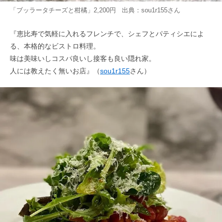
「ブッラータチーズと柑橘」2,200円 出典：
sou1r155
さん
『恵比寿で気軽に入れるフレンチで、シェフとパティシエによ
る、本格的なビストロ料理。
味は美味いしコスパ良いし接客も良い隠れ家。
人には教えたく無いお店』（
sou1r155
さん）