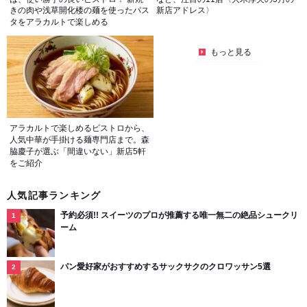
きの肉や浅草開化楼の麺を使ったパス
新店アドレス〉
タをアラカルトで楽しめる
もっと見る
アラカルトで楽しめるビストロから、
人気中華が手掛ける麺専門店まで。森
脇慶子が選ぶ「間違いない」新店5軒
をご紹介
人気記事ランキング
予約必須!! スイーツのプロが推薦する唯一無二の絶品シュークリ
ーム
パン愛好家がおすすめするサックサクのクロワッサン5選