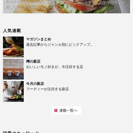
食べログ 百名店の味が、並ばず届く!?「ロケットナウ」のデリバリーで
楽しむおうち名店ごはん
PR
人気連載
マガジンまとめ
過去記事からジャンル別にピックアップ。
噂の新店
おいしいモノ好きが、今注目する店
今月の新店
フーディーが注目する新店
連載一覧へ