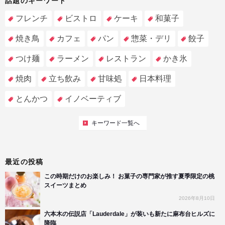
話題のキーワード
フレンチ
ビストロ
ケーキ
和菓子
焼き鳥
カフェ
パン
惣菜・デリ
餃子
つけ麺
ラーメン
レストラン
かき氷
焼肉
立ち飲み
甘味処
日本料理
とんかつ
イノベーティブ
キーワード一覧へ
最近の投稿
この時期だけのお楽しみ！ お菓子の専門家が推す夏季限定の桃
スイーツまとめ
2026年8月10日
六本木の伝説店「Lauderdale」が装いも新たに麻布台ヒルズに
降臨