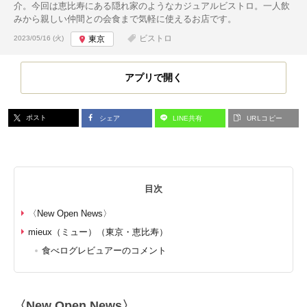
介。今回は恵比寿にある隠れ家のようなカジュアルビストロ。一人飲
みから親しい仲間との会食まで気軽に使えるお店です。
投稿日:
ビストロ
2023/05/16 (火)
東京
アプリで開く
ポスト
シェア
LINE共有
URLコピー
目次
〈New Open News〉
mieux（ミュー）（東京・恵比寿）
食べログレビュアーのコメント
〈New Open News〉