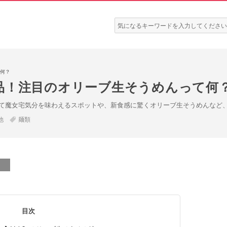
検
索:
何？
品！注目のオリーブ生そうめんって何
て魔女宅気分を味わえるスポットや、新食感に驚くオリーブ生そうめんなど
他
麺類
目次