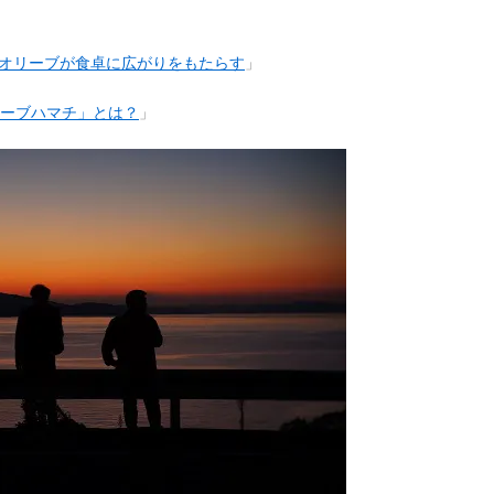
島オリーブが食卓に広がりをもたらす
」
ーブハマチ」とは？
」