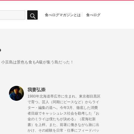
食べログマガジンとは
食べログ
検
索
？
、小豆島は景色も食もA級が集う島だった！
我妻弘崇
1980年北海道帯広市に生まれ、東京都目黒区
で育つ。芸人（同期にピースなど）からライ
ター・編集の道へ。今年3月、徹底した消費
者目線でキャッシュレス社会を勘考した『お
金のミライは僕たちが決める』（星海社新
書）を上梓。また、前著に働きながら旅に出
かけ、その経験を日常・仕事にフィードバッ