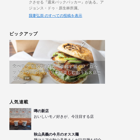
クさせる『週末バックパッカー』がある。ア
ジョンス・ドゥ・原生林所属。
我妻弘崇 のすべての投稿を表示
ピックアップ
食べログ 百名店の味が、並ばず届く!?「ロケ
ットナウ」のデリバリーで楽しむおうち名店ご
はん
PR
人気連載
噂の新店
おいしいモノ好きが、今注目する店
秋山具義の今月のオスス麺