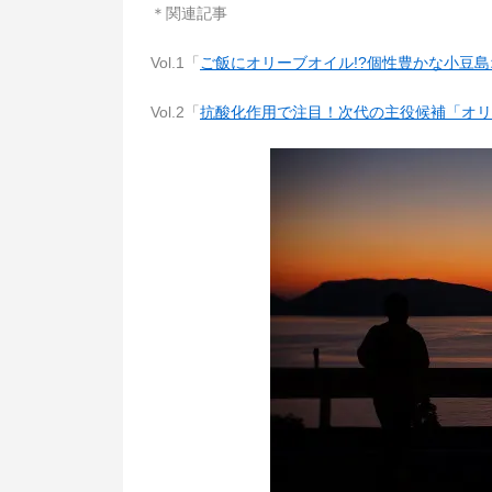
＊関連記事
Vol.1「
ご飯にオリーブオイル!?個性豊かな小豆
Vol.2「
抗酸化作用で注目！次代の主役候補「オリ