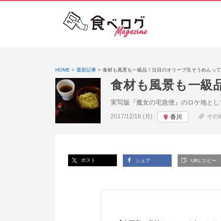
HOME
最新記事
食材も風景も一級品！注目のオリーブ生そうめんって
食材も風景も一級
実写版『魔女の宅急便』のロケ地とし
投稿日:
2017/12/18 (月)
その
香川
ポスト
シェア
URLコピー