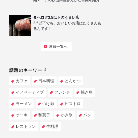
麺マニアの秋山具義さんが注目麺を紹介
食べログ3.5以下のうまい店
3.5以下でも、おいしいお店はたくさんあ
るんです！
連載一覧へ
話題のキーワード
カフェ
日本料理
とんかつ
イノベーティブ
フレンチ
焼き鳥
ラーメン
つけ麺
ビストロ
ケーキ
和菓子
かき氷
パン
レストラン
牛料理