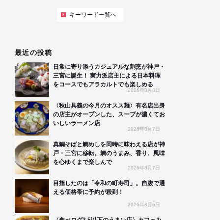
キーワード一覧へ
最近の投稿
日常に寄り添うカジュアルな割烹が神戸・
三宮に誕生！ 実力派店主による日本料理
をコースでもアラカルトでも楽しめる
2026年8月8日
〈秋山具義の今月のオスス麺〉有名店出身
の店主がオープンした、スープが濃くてお
いしいラーメン店
2026年8月7日
真鯛そばと鯛めしを同時に味わえる店が神
戸・三宮に移転。鯛のうまみ、香り、風味
を心ゆくまで楽しんで
2026年8月7日
目指したのは「令和の町寿司」。自腹で通
える価格帯に予約が殺到！
2026年8月6日