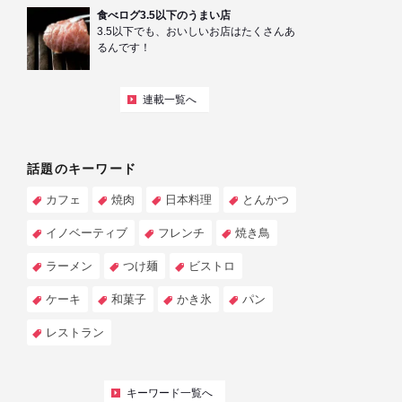
食べログ3.5以下のうまい店
3.5以下でも、おいしいお店はたくさんあ
るんです！
連載一覧へ
話題のキーワード
カフェ
焼肉
日本料理
とんかつ
イノベーティブ
フレンチ
焼き鳥
ラーメン
つけ麺
ビストロ
ケーキ
和菓子
かき氷
パン
レストラン
キーワード一覧へ