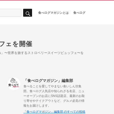
食べログマガジンとは
食べログ
検
索
フェを開催
rries」〜世界を旅するストロベリースイーツビュッフェ〜を
「食べログマガジン」編集部
食べることを愛してやまない食いしん坊集
団。食べログ人気店や知られざる名店、ニュ
ーオープンのお店にSNS話題店、最新のお取
り寄せやテイクアウトなど、グルメ必見の情
報をお届けします。
「食べログマガジン」編集部 のすべての投稿