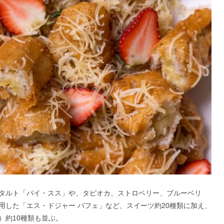
タルト「パイ・スス」や、タピオカ、ストロベリー、ブルーベリ
用した「エス・ドジャー パフェ」など、スイーツ約20種類に加え、
）約10種類も並ぶ。