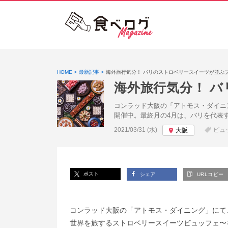
HOME
最新記事
海外旅行気分！ バリのストロベリースイーツが並ぶ
海外旅行気分！ 
コンラッド大阪の「アトモス・ダイニング
開催中。最終月の4月は、バリを代表
投稿日:
2021/03/31 (水)
ビュ
大阪
ポスト
シェア
URLコピー
コンラッド大阪の「アトモス・ダイニング」にて、4カ国の
世界を旅するストロベリースイーツビュッフェ〜