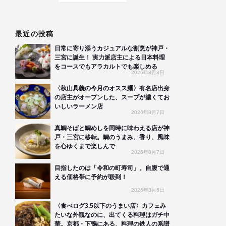
最近の投稿
日常に寄り添うカジュアルな割烹が神戸・
三宮に誕生！ 実力派店主による日本料理
をコースでもアラカルトでも楽しめる
2026年8月8日
〈秋山具義の今月のオスス麺〉有名店出身
の店主がオープンした、スープが濃くてお
いしいラーメン店
2026年8月7日
真鯛そばと鯛めしを同時に味わえる店が神
戸・三宮に移転。鯛のうまみ、香り、風味
を心ゆくまで楽しんで
2026年8月7日
目指したのは「令和の町寿司」。自腹で通
える価格帯に予約が殺到！
2026年8月6日
〈食べログ3.5以下のうまい店〉カフェみ
たいな外観なのに、出てくる料理はガチ中
華。京都・下鴨にある、料理の鉄人の系譜