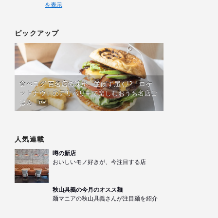
を表示
ピックアップ
食べログ 百名店の味が、並ばず届く!?「ロケ
ットナウ」のデリバリーで楽しむおうち名店ご
はん
PR
人気連載
噂の新店
おいしいモノ好きが、今注目する店
秋山具義の今月のオスス麺
麺マニアの秋山具義さんが注目麺を紹介