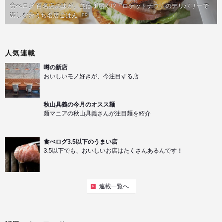
食べログ 百名店の味が、並ばず届く!?「ロケットナウ」のデリバリーで
楽しむおうち名店ごはん
PR
人気連載
噂の新店
おいしいモノ好きが、今注目する店
秋山具義の今月のオスス麺
麺マニアの秋山具義さんが注目麺を紹介
食べログ3.5以下のうまい店
3.5以下でも、おいしいお店はたくさんあるんです！
連載一覧へ