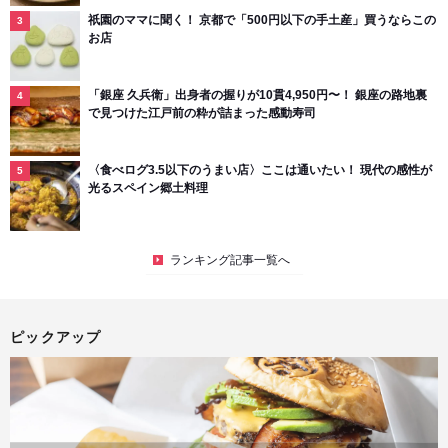
祇園のママに聞く！ 京都で「500円以下の手土産」買うならこの
お店
「銀座 久兵衛」出身者の握りが10貫4,950円〜！ 銀座の路地裏
で見つけた江戸前の粋が詰まった感動寿司
〈食べログ3.5以下のうまい店〉ここは通いたい！ 現代の感性が
光るスペイン郷土料理
ランキング記事一覧へ
ピックアップ