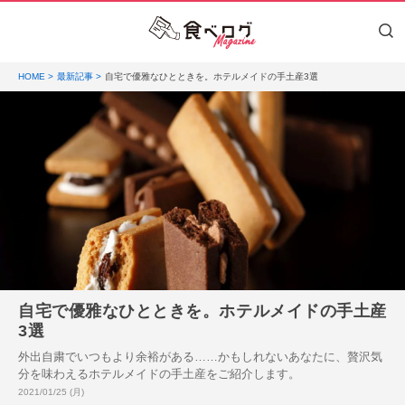
HOME
最新記事
自宅で優雅なひとときを。ホテルメイドの手土産3選
自宅で優雅なひとときを。ホテルメイドの手土産
3選
外出自粛でいつもより余裕がある……かもしれないあなたに、贅沢気
分を味わえるホテルメイドの手土産をご紹介します。
投稿日:
2021/01/25 (月)