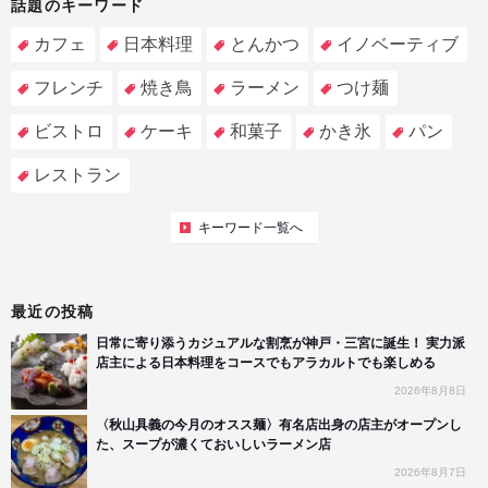
話題のキーワード
カフェ
日本料理
とんかつ
イノベーティブ
フレンチ
焼き鳥
ラーメン
つけ麺
ビストロ
ケーキ
和菓子
かき氷
パン
レストラン
キーワード一覧へ
最近の投稿
日常に寄り添うカジュアルな割烹が神戸・三宮に誕生！ 実力派
店主による日本料理をコースでもアラカルトでも楽しめる
2026年8月8日
〈秋山具義の今月のオスス麺〉有名店出身の店主がオープンし
た、スープが濃くておいしいラーメン店
2026年8月7日