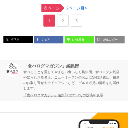
次ページ
2ページ目>
,
,
ペ
ペ
ペ
1
2
3
ー
ー
ー
ポスト
シェア
LINE共有
URLコピー
ジ
ジ
ジ
「食べログマガジン」編集部
食べることを愛してやまない食いしん坊集団。食べログ人気店
や知られざる名店、ニューオープンのお店にSNS話題店、最新
のお取り寄せやテイクアウトなど、グルメ必見の情報をお届け
します。
「食べログマガジン」編集部 のすべての投稿を表示