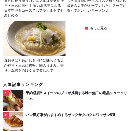
日常に寄り添うカジュアルな割烹が神
〈秋山具義の今月のオスス麺〉有名店
戸・三宮に誕生！ 実力派店主による
出身の店主がオープンした、スープが
日本料理をコースでもアラカルトでも
濃くておいしいラーメン店
楽しめる
もっと見る
真鯛そばと鯛めしを同時に味わえる店
が神戸・三宮に移転。鯛のうまみ、香
り、風味を心ゆくまで楽しんで
人気記事ランキング
予約必須!! スイーツのプロが推薦する唯一無二の絶品シュークリ
ーム
パン愛好家がおすすめするサックサクのクロワッサン5選