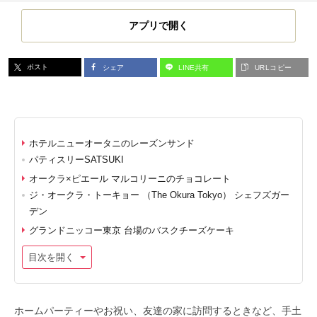
アプリで開く
ポスト
シェア
LINE共有
URLコピー
ホテルニューオータニのレーズンサンド
パティスリーSATSUKI
オークラ×ピエール マルコリーニのチョコレート
ジ・オークラ・トーキョー （The Okura Tokyo） シェフズガー
デン
グランドニッコー東京 台場のバスクチーズケーキ
目次を開く
ホームパーティーやお祝い、友達の家に訪問するときなど、手土