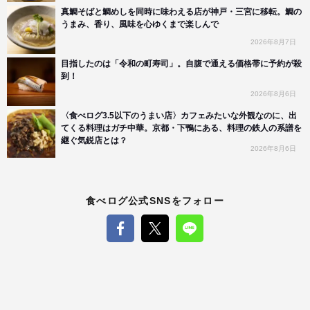
真鯛そばと鯛めしを同時に味わえる店が神戸・三宮に移転。鯛の
うまみ、香り、風味を心ゆくまで楽しんで
2026年8月7日
目指したのは「令和の町寿司」。自腹で通える価格帯に予約が殺
到！
2026年8月6日
〈食べログ3.5以下のうまい店〉カフェみたいな外観なのに、出
てくる料理はガチ中華。京都・下鴨にある、料理の鉄人の系譜を
継ぐ気鋭店とは？
2026年8月6日
食べログ公式SNSをフォロー