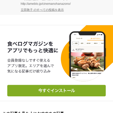
http://ameblo.jp/cinemanohanazono/
立田敦子 のすべての投稿を表示