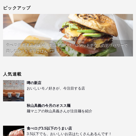
ピックアップ
食べログ 百名店の味が、並ばず届く!?「ロケットナウ」のデリバリーで
楽しむおうち名店ごはん
PR
人気連載
噂の新店
おいしいモノ好きが、今注目する店
秋山具義の今月のオスス麺
麺マニアの秋山具義さんが注目麺を紹介
食べログ3.5以下のうまい店
3.5以下でも、おいしいお店はたくさんあるんです！