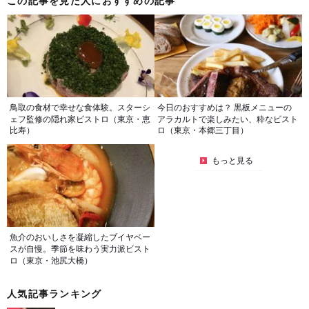
この記事を見た人におすすめの記事
鳥取の食材で幸せな食体験。スターシ
今日のおすすめは？ 黒板メニューの
ェフ監修の隠れ家ビストロ（東京・恵
アラカルトで楽しみたい、粋なビスト
比寿）
ロ（東京・本郷三丁目）
もっと見る
魚介のおいしさを凝縮したブイヤベー
スが自慢。季節を味わう実力派ビスト
ロ（東京・池尻大橋）
人気記事ランキング