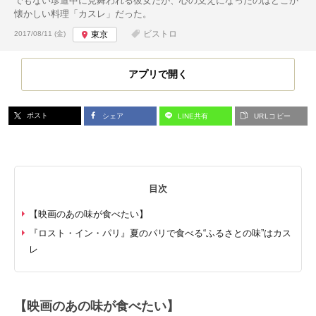
でもない珍道中に見舞われる彼女だが、心の支えになったのはどこか
懐かしい料理「カスレ」だった。
投稿日:
ビストロ
2017/08/11 (金)
東京
アプリで開く
ポスト
シェア
LINE共有
URLコピー
目次
【映画のあの味が食べたい】
『ロスト・イン・パリ』夏のパリで食べる“ふるさとの味”はカス
レ
【映画のあの味が食べたい】