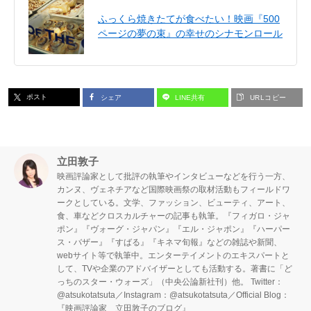
ふっくら焼きたてが食べたい！映画『500
ページの夢の束』の幸せのシナモンロール
ポスト
シェア
LINE共有
URLコピー
立田敦子
映画評論家として批評の執筆やインタビューなどを行う一方、
カンヌ、ヴェネチアなど国際映画祭の取材活動もフィールドワ
ークとしている。文学、ファッション、ビューティ、アート、
食、車などクロスカルチャーの記事も執筆。『フィガロ・ジャ
ポン』『ヴォーグ・ジャパン』『エル・ジャポン』『ハーパー
ス・バザー』『すばる』『キネマ旬報』などの雑誌や新聞、
webサイト等で執筆中。エンターテイメントのエキスパートと
して、TVや企業のアドバイザーとしても活動する。著書に「ど
っちのスター・ウォーズ」（中央公論新社刊）他。 Twitter：
@atsukotatsuta／Instagram：@atsukotatsuta／Official Blog：
『映画評論家 立田敦子のブログ』