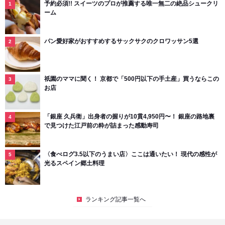
予約必須!! スイーツのプロが推薦する唯一無二の絶品シュークリ
ーム
パン愛好家がおすすめするサックサクのクロワッサン5選
祇園のママに聞く！ 京都で「500円以下の手土産」買うならこの
お店
「銀座 久兵衛」出身者の握りが10貫4,950円〜！ 銀座の路地裏
で見つけた江戸前の粋が詰まった感動寿司
〈食べログ3.5以下のうまい店〉ここは通いたい！ 現代の感性が
光るスペイン郷土料理
ランキング記事一覧へ