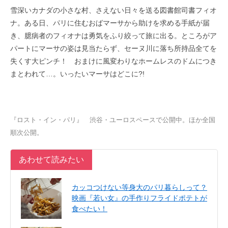
雪深いカナダの小さな村、さえない日々を送る図書館司書フィオ
ナ。ある日、パリに住むおばマーサから助けを求める手紙が届
き、臆病者のフィオナは勇気をふり絞って旅に出る。ところがア
パートにマーサの姿は見当たらず、セーヌ川に落ち所持品全てを
失くす大ピンチ！ おまけに風変わりなホームレスのドムにつき
まとわれて…。いったいマーサはどこに?!
『ロスト・イン・パリ』 渋谷・ユーロスペースで公開中。ほか全国
順次公開。
あわせて読みたい
カッコつけない等身大のパリ暮らしって？
映画『若い女』の手作りフライドポテトが
食べたい！