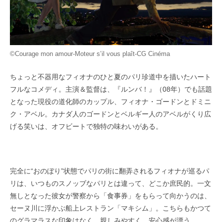
©Courage mon amour-Moteur s’il vous plaît-CG Cinéma
ちょっと不器用なフィオナのひと夏のパリ珍道中を描いたハート
フルなコメディ。主演＆監督は、『ルンバ！』（08年）でも話題
となった現役の道化師のカップル、フィオナ・ゴードンとドミニ
ク・アベル。カナダ人のゴードンとベルギー人のアベルがくり広
げる笑いは、オフビートで独特の味わいがある。
完全に“おのぼり”状態でパリの街に翻弄されるフィオナが巡るパ
リは、いつものスノッブなパリとは違って、どこか庶民的。一文
無しとなった彼女が警察から「食事券」をもらって向かうのは、
セーヌ川に浮かぶ船上レストラン「マキシム」。こちらもかつて
のグラマラスな印象はなく、親しみやすく、安心感が漂う。