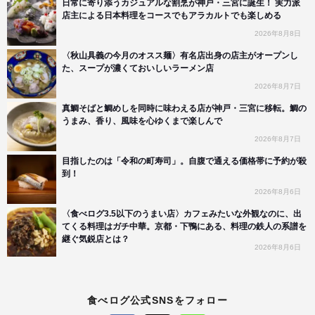
日常に寄り添うカジュアルな割烹が神戸・三宮に誕生！ 実力派
店主による日本料理をコースでもアラカルトでも楽しめる
2026年8月8日
〈秋山具義の今月のオスス麺〉有名店出身の店主がオープンし
た、スープが濃くておいしいラーメン店
2026年8月7日
真鯛そばと鯛めしを同時に味わえる店が神戸・三宮に移転。鯛の
うまみ、香り、風味を心ゆくまで楽しんで
2026年8月7日
目指したのは「令和の町寿司」。自腹で通える価格帯に予約が殺
到！
2026年8月6日
〈食べログ3.5以下のうまい店〉カフェみたいな外観なのに、出
てくる料理はガチ中華。京都・下鴨にある、料理の鉄人の系譜を
継ぐ気鋭店とは？
2026年8月6日
食べログ公式SNSをフォロー