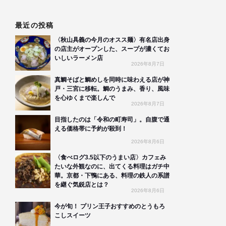
最近の投稿
〈秋山具義の今月のオスス麺〉有名店出身
の店主がオープンした、スープが濃くてお
いしいラーメン店
2026年8月7日
真鯛そばと鯛めしを同時に味わえる店が神
戸・三宮に移転。鯛のうまみ、香り、風味
を心ゆくまで楽しんで
2026年8月7日
目指したのは「令和の町寿司」。自腹で通
える価格帯に予約が殺到！
2026年8月6日
〈食べログ3.5以下のうまい店〉カフェみ
たいな外観なのに、出てくる料理はガチ中
華。京都・下鴨にある、料理の鉄人の系譜
を継ぐ気鋭店とは？
2026年8月6日
今が旬！ プリン王子おすすめのとうもろ
こしスイーツ