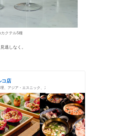
のカクテル5種
お見逃しなく。
ルコ店
 タイ料理、アジア・エスニック、スイーツ