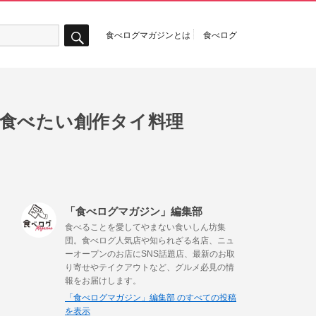
食べログマガジンとは
食べログ
検
索
夏食べたい創作タイ料理
「食べログマガジン」編集部
食べることを愛してやまない食いしん坊集
団。食べログ人気店や知られざる名店、ニュ
ーオープンのお店にSNS話題店、最新のお取
り寄せやテイクアウトなど、グルメ必見の情
報をお届けします。
「食べログマガジン」編集部 のすべての投稿
を表示