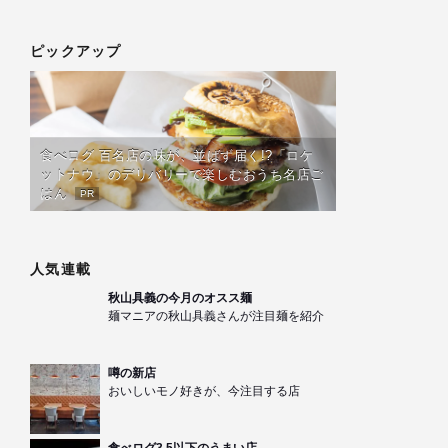
ピックアップ
食べログ 百名店の味が、並ばず届く!?「ロケ
ットナウ」のデリバリーで楽しむおうち名店ご
はん
PR
人気連載
秋山具義の今月のオスス麺
麺マニアの秋山具義さんが注目麺を紹介
噂の新店
おいしいモノ好きが、今注目する店