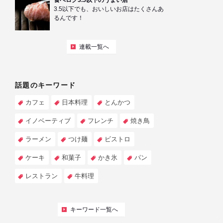
食べログ3.5以下のうまい店
3.5以下でも、おいしいお店はたくさんあ
るんです！
連載一覧へ
話題のキーワード
カフェ
日本料理
とんかつ
イノベーティブ
フレンチ
焼き鳥
ラーメン
つけ麺
ビストロ
ケーキ
和菓子
かき氷
パン
レストラン
牛料理
キーワード一覧へ