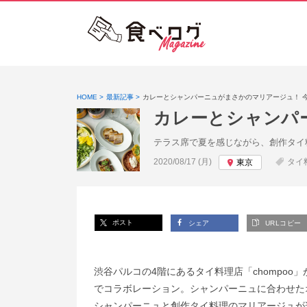
HOME
最新記事
カレーとシャンパーニュがまさかのマリアージュ！ 
カレーとシャンパ
テラス席で夏を感じながら、創作タイ
投稿日:
2020/08/17 (月)
タイ
東京
ポスト
シェア
URLコピー
渋谷パルコの4階にあるタイ料理店「chompo
でコラボレーション。シャンパーニュに合わせた
シャンパーニュと創作タイ料理のマリアージュが