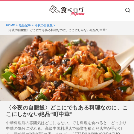
HOME
最新記事
今夜の自腹飯
〈今夜の自腹飯〉どこにでもある料理なのに、ここにしかない絶品“町中華”
〈今夜の自腹飯〉どこにでもある料理なのに、こ
こにしかない絶品“町中華”
中華料理店の雰囲気はどこにもない。でも料理を食べると、どっぷり
中華の気分に浸れる。高級中国料理店で修業を積んだ店主が手がけ