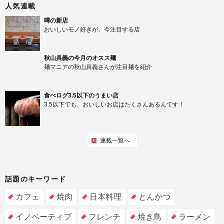
人気連載
噂の新店
おいしいモノ好きが、今注目する店
秋山具義の今月のオスス麺
麺マニアの秋山具義さんが注目麺を紹介
食べログ3.5以下のうまい店
3.5以下でも、おいしいお店はたくさんあるんです！
連載一覧へ
話題のキーワード
カフェ
焼肉
日本料理
とんかつ
イノベーティブ
フレンチ
焼き鳥
ラーメン