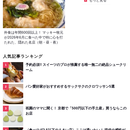
もっと見る
外食は年間600回以上！ マッキー牧元
が2026年6月に食べた中で特に心を打
たれた、隠れた名店（朝・昼・夜）
人気記事ランキング
予約必須!! スイーツのプロが推薦する唯一無二の絶品シュークリ
ーム
パン愛好家がおすすめするサックサクのクロワッサン5選
祇園のママに聞く！ 京都で「500円以下の手土産」買うならこの
お店
〈食べログ3.5以下のうまい店〉ここは通いたい！ 現代の感性が