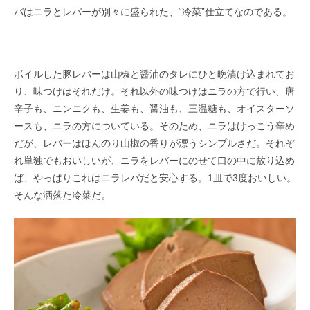
バはニラとレバーが別々に盛られた、“冷菜”仕立てなのである。
ボイルした豚レバーは山椒と醤油のタレにひと晩漬け込まれてお
り、味つけはそれだけ。それ以外の味つけはニラの方で行い、唐
辛子も、ニンニクも、生姜も、醤油も、三温糖も、オイスターソ
ースも、ニラの方についている。そのため、ニラはけっこう辛め
だが、レバーはほんのり山椒の香りが漂うシンプルさだ。それぞ
れ単独でもおいしいが、ニラをレバーにのせて口の中に放り込め
ば、やっぱりこれはニラレバだと安心する。1皿で3度おいしい。
そんな洒落た冷菜だ。