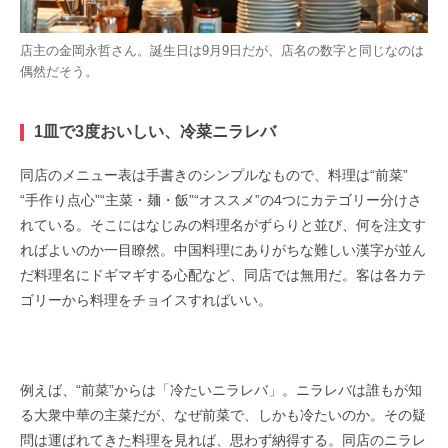
店主の金岡永哲さん。誕生日は9月9日だが、店名の数字と同じなのは
偶然だそう。
1皿で3度おいしい、冷菜ニラレバ
同店のメニュー表は手書きのシンプルなもので、料理は“前菜”
“手作り点心”“主菜・麺・飯”“オススメ”の4つにカテゴリー分けさ
れている。そこにはなじみの料理名がずらりと並び、何を注文す
ればよいのか一目瞭然。中国料理にありがちな難しい漢字が並ん
だ料理名にドギマギする心配など、同店では無用だ。客は各カテ
ゴリーから料理をチョイスすればいい。
例えば、“前菜”からは「冷たいニラレバ」。ニラレバは誰もが知
る大衆中華の主菜だが、なぜ前菜で、しかも冷たいのか。その疑
問は運ばれてきた料理を見れば、思わず納得する。同店のニラレ