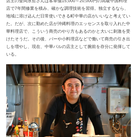
店主の金岡永哲さんは客単価15,000～20,000円の高級中国料理
店で7年間修業を積み、確かな調理技術を習得。独立するなら、
地域に溶け込んだ日常使いできる町中華の店がいいなと考えてい
た。だが、次に勤めた店が沖縄料理のエッセンスを取り入れた中
華料理店で、こういう商売のやり方もあるのかと大いに刺激を受
けたそうだ。その後、バーや小料理店などで働いて商売の引き出
しを増やし、現在、中華バルの店主として腕前を存分に発揮して
いる。