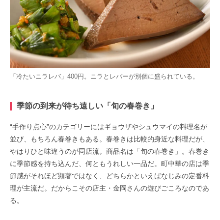
「冷たいニラレバ」400円。ニラとレバーが別個に盛られている。
季節の到来が待ち遠しい「旬の春巻き」
“手作り点心”のカテゴリーにはギョウザやシュウマイの料理名が
並び、もちろん春巻きもある。春巻きは比較的身近な料理だが、
やはりひと味違うのが同店流。商品名は「旬の春巻き」。春巻き
に季節感を持ち込んだ、何ともうれしい一品だ。町中華の店は季
節感がそれほど顕著ではなく、どちらかといえばなじみの定番料
理が主流だ。だからこその店主・金岡さんの遊びごころなのであ
る。