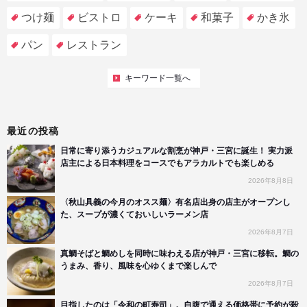
つけ麺
ビストロ
ケーキ
和菓子
かき氷
パン
レストラン
キーワード一覧へ
最近の投稿
日常に寄り添うカジュアルな割烹が神戸・三宮に誕生！ 実力派
店主による日本料理をコースでもアラカルトでも楽しめる
2026年8月8日
〈秋山具義の今月のオスス麺〉有名店出身の店主がオープンし
た、スープが濃くておいしいラーメン店
2026年8月7日
真鯛そばと鯛めしを同時に味わえる店が神戸・三宮に移転。鯛の
うまみ、香り、風味を心ゆくまで楽しんで
2026年8月7日
目指したのは「令和の町寿司」。自腹で通える価格帯に予約が殺