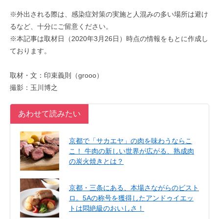
※外出される際は、感染症対策の実施と人混みの多い場所は避け
るなど、十分にご留意ください。
※本記事は取材日（2020年3月26日）時点の情報をもとに作成し
ております。
取材・文：印束義則（grooo）
撮影：玉川博之
あわせて読みたい
京都で「サカエヤ」の肉を味わうならこ
こ！ 牛肉の新しい世界が広がる、熟成肉
の炭火焼きとは？
京都・三条にある、本場さながらのビスト
ロ。5Aの称号を獲得したアンドゥイエッ
トは悶絶級のおいしさ！