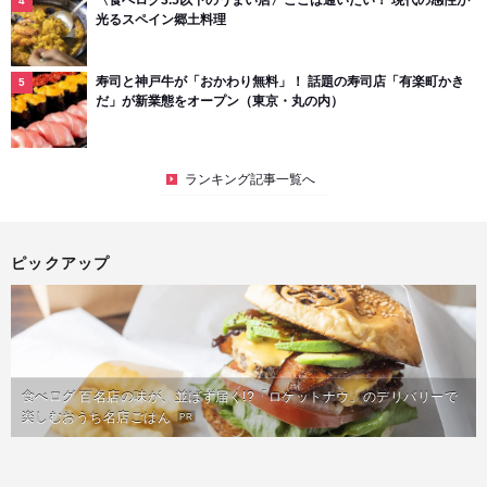
光るスペイン郷土料理
寿司と神戸牛が「おかわり無料」！ 話題の寿司店「有楽町かき
だ」が新業態をオープン（東京・丸の内）
ランキング記事一覧へ
ピックアップ
食べログ 百名店の味が、並ばず届く!?「ロケットナウ」のデリバリーで
楽しむおうち名店ごはん
PR