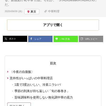
る、新感覚の“町中華”の店。それが、「STADIUM99KAYABACHO」
だ。
投稿日:
中華料理
2020/09/09 (水)
東京
アプリで開く
ポスト
シェア
LINE共有
URLコピー
目次
〈今夜の自腹飯〉
意外性がいっぱいの中華料理店
1皿で3度おいしい、冷菜ニラレバ
季節の到来が待ち遠しい「旬の春巻き」
旨味調味料を使用しない無化調中華の底力