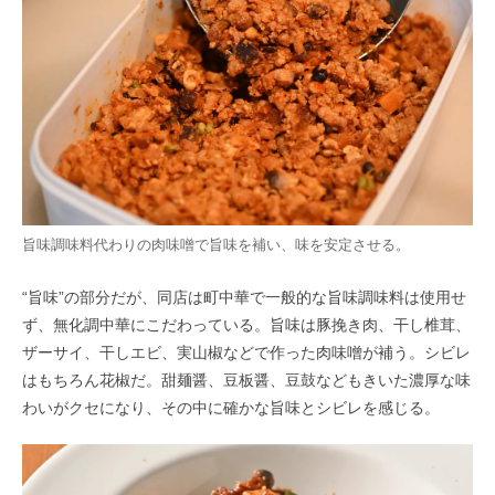
旨味調味料代わりの肉味噌で旨味を補い、味を安定させる。
“旨味”の部分だが、同店は町中華で一般的な旨味調味料は使用せ
ず、無化調中華にこだわっている。旨味は豚挽き肉、干し椎茸、
ザーサイ、干しエビ、実山椒などで作った肉味噌が補う。シビレ
はもちろん花椒だ。甜麺醤、豆板醤、豆鼓などもきいた濃厚な味
わいがクセになり、その中に確かな旨味とシビレを感じる。