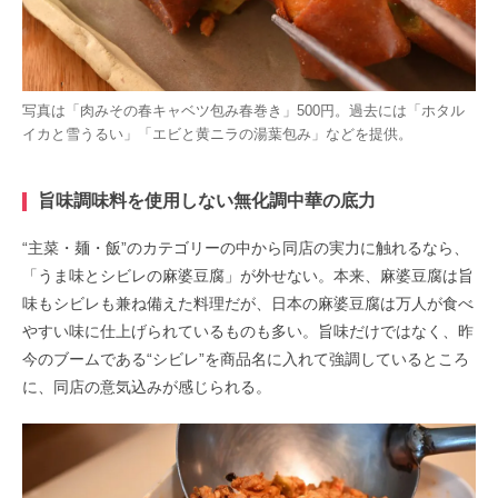
写真は「肉みその春キャベツ包み春巻き」500円。過去には「ホタル
イカと雪うるい」「エビと黄ニラの湯葉包み」などを提供。
旨味調味料を使用しない無化調中華の底力
“主菜・麺・飯”のカテゴリーの中から同店の実力に触れるなら、
「うま味とシビレの麻婆豆腐」が外せない。本来、麻婆豆腐は旨
味もシビレも兼ね備えた料理だが、日本の麻婆豆腐は万人が食べ
やすい味に仕上げられているものも多い。旨味だけではなく、昨
今のブームである“シビレ”を商品名に入れて強調しているところ
に、同店の意気込みが感じられる。