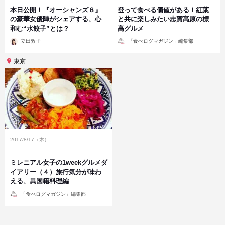
本日公開！『オーシャンズ８』
登って食べる価値がある！紅葉
の豪華女優陣がシェアする、心
と共に楽しみたい志賀高原の標
和む“水餃子”とは？
高グルメ
投
投
立田敦子
「食べログマガジン」編集部
稿
稿
者
者
東京
2017/8/17（木）
ミレニアル女子の1weekグルメダ
イアリー（４）旅行気分が味わ
える、異国籍料理編
投
「食べログマガジン」編集部
稿
者