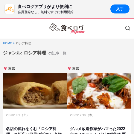
食べログアプリがより便利に
入手
会員登録なし。無料ですぐに利用開始
HOME
ロシア料理
ジャンル:
ロシア料理
の記事一覧
東京
東京
2023/10/7（土）
2022/12/15（木）
名店の流れをくむ「ロシア料
グルメ放送作家がハマった2022