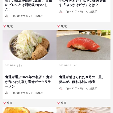
理」の新店が目黒に誕生！ 名物
年のイチオシ！ ピザの常識を覆
のピロシキは悶絶級のおいし
す「ぶっかけピザ」とは？
さ！
投
「食べログマガジン」編集部
稿
投
者
「食べログマガジン」編集部
稿
者
東京
東京
2022/1/6（木）
2021/8/19（木）
食通が選ぶ2021年の名店！ 鬼才
食通が魅せられた今月の一皿。
が作ったお取り寄せガッツリラ
笑みがこぼれる鮪の赤身
ーメン
投
「食べログマガジン」編集部
稿
投
者
「食べログマガジン」編集部
稿
者
東京
東京