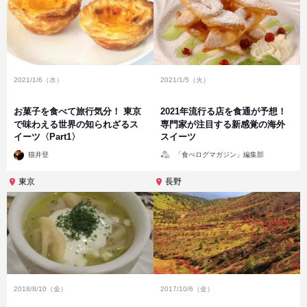
2021/1/6（水）
2021/1/5（火）
お菓子を食べて旅行気分！ 東京
2021年流行る店を食通が予想！
で味わえる世界の知られざるス
専門家が注目する新感覚の海外
イーツ〈Part1〉
スイーツ
投
投
猫井登
「食べログマガジン」編集部
稿
稿
者
者
東京
長野
2018/8/10（金）
2017/10/6（金）