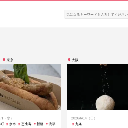
検
索:
道
東京
大阪
/7/1（水）
2026/6/14（日）
形町
日本大通り
余市
恵比寿
溜池山王
新橋
神保町
浅草
渋谷
豪徳寺
神泉
九条
芝公園
青山一丁目
麻