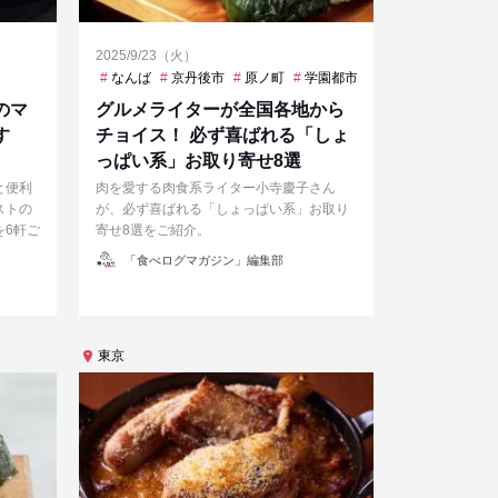
2025/9/23（火）
なんば
京丹後市
原ノ町
学園都市
富山市
新潟市中
のマ
グルメライターが全国各地から
す
チョイス！ 必ず喜ばれる「しょ
っぱい系」お取り寄せ8選
と便利
肉を愛する肉食系ライター小寺慶子さん
ストの
が、必ず喜ばれる「しょっぱい系」お取り
を6軒ご
寄せ8選をご紹介。
投
「食べログマガジン」編集部
稿
者
東京