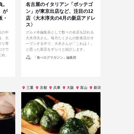
負。
名古屋のイタリアン「ボッテゴ
」が
ン」が東京出店など、注目の12
阪・
店〈大木淳夫の4月の新店アドレ
ス〉
店の中
グルメ本編集長として数々の名店を訪れる
は、大
大木淳夫さん。毎月たくさんの飲食店がオ
ぎり専
ープンする中で、大木さんが「これは！」
だけで
と思った新店をずらりと紹介します。
じめ、
投
「食べログマガジン」編集部
稿
者
三重
京都
兵庫
大阪
富山
新潟
福島