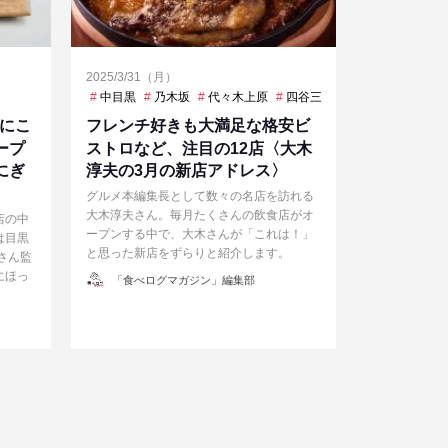
2025/3/31（月）
中目黒
乃木坂
代々木上原
四谷三丁目
大手町
恵比
材にこ
フレンチ好きも大満足な格安ビ
ープ
ストロなど、注目の12店〈大木
にぎ
淳夫の3月の新店アドレス〉
）
グルメ本編集長として数々の名店を訪れる
大木淳夫さん。毎月たくさんの飲食店がオ
店の中
ープンする中で、大木さんが「これは！」
は目黒
と思った新店をずらりと紹介します。
oさん監
にほっ
投
「食べログマガジン」編集部
稿
者