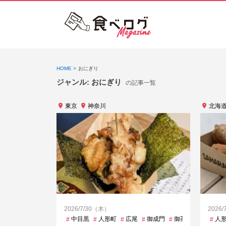
HOME
おにぎり
ジャンル:
おにぎり
の記事一覧
東京
神奈川
北海
2026/7/30（木）
2026
中目黒
人形町
広尾
御成門
御茶ノ水
恵比寿
人