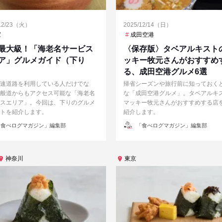
/12/23（火）
2025/12/14（日）
ズ
家
西荻窪
成田空港
最大級！「海老名サービス
〈保存版〉タベアルキスト
ア」グルメガイド（下り
ッキー牧元さんがおすすめ
る、成田空港グルメ6選
速道路を利用している人だけでな
帰省シーズンや旅行前に知っておく
般道からもアクセス可能な「海老名
な「成田空港グルメ」。タベアルキ
スエリア」。今回は、下りのグルメ
マッキー牧元さんがおすすめする店
トを紹介します。
紹介します。
投
食べログマガジン」編集部
「食べログマガジン」編集部
稿
者
神奈川
東京