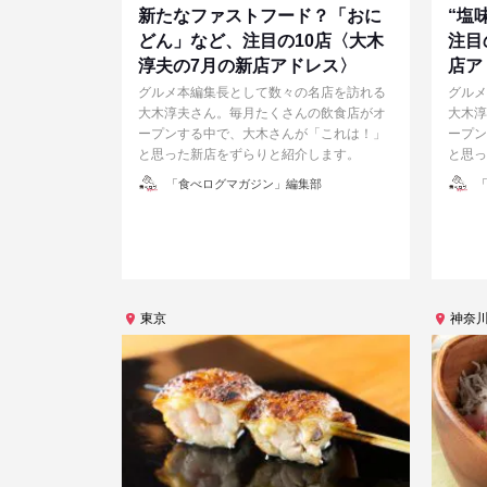
新たなファストフード？「おに
“塩
どん」など、注目の10店〈大木
注目
淳夫の7月の新店アドレス〉
店ア
グルメ本編集長として数々の名店を訪れる
グルメ
大木淳夫さん。毎月たくさんの飲食店がオ
大木淳
ープンする中で、大木さんが「これは！」
ープン
と思った新店をずらりと紹介します。
と思っ
投
投
「食べログマガジン」編集部
「
稿
稿
者
者
東京
神奈