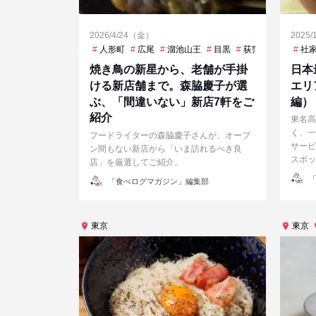
2026/4/24（金）
2025
人形町
広尾
溜池山王
目黒
荻窪
虎ノ門ヒル
社
焼き鳥の新星から、老舗が手掛
日本
ける新店舗まで。森脇慶子が選
エリ
ぶ、「間違いない」新店7軒をご
編）
紹介
東名高
く、一
フードライターの森脇慶子さんが、オープ
サービ
ン間もない新店から「いま訪れるべき良
スポッ
店」を厳選してご紹介。
投
投
「
「食べログマガジン」編集部
稿
稿
者
者
東京
東京