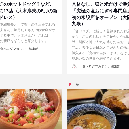
味”のホットドッグ？など、
具材なし、塩と米だけで勝
の13店〈大木淳夫の6月の新
「究極の塩おにぎり専門店
ドレス〉
初の常設店をオープン（大
九条）
本編集長として数々の名店を訪れる
夫さん。毎月たくさんの飲食店がオ
「食べログ」に新しく登録されたお
する中で、大木さんが「これは！」
から『注目のお店』をご紹介。今回
た新店をずらりと紹介します。
阪・関西万博で人気を博した塩おに
門店。希少な天日塩とこだわりの米
食べログマガジン」編集部
勝負する「究極の塩おにぎり」をは
奥深い塩の世界を堪能できます。
投
「食べログマガジン」編集部
稿
者
川
千葉