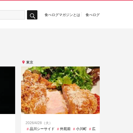
食べログマガジンとは
食べログ
検
索
東京
2026/4/28（火）
布十番
品川シーサイド
外苑前
小川町
広尾
恵比寿
新御茶