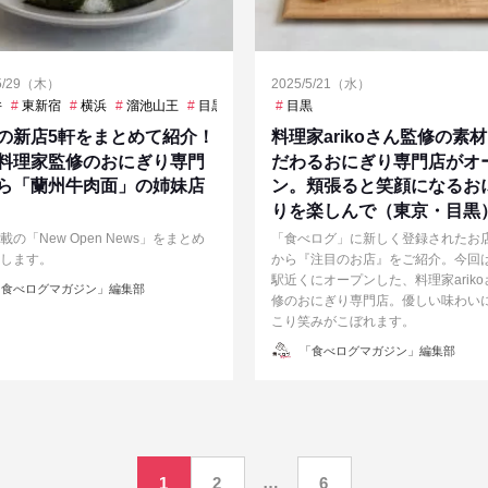
/5/29（木）
2025/5/21（水）
王
井
東新宿
白金高輪
横浜
目黒
溜池山王
神泉駅
目黒
虎ノ門ヒルズ
目黒
麻布十番
の新店5軒をまとめて紹介！
料理家arikoさん監修の素
料理家監修のおにぎり専門
だわるおにぎり専門店がオ
ら「蘭州牛肉面」の姉妹店
ン。頬張ると笑顔になるお
りを楽しんで（東京・目黒
載の「New Open News」をまとめ
「食べログ」に新しく登録されたお
します。
から『注目のお店』をご紹介。今回
駅近くにオープンした、料理家arik
食べログマガジン」編集部
修のおにぎり専門店。優しい味わい
こり笑みがこぼれます。
投
「食べログマガジン」編集部
稿
者
…
1
2
6