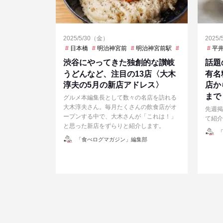
2025/5/30（金）
2025
日本橋
明治神宮前
明治神宮前駅
渋谷
溜池山
平
渋谷にやってきた独創的な讃岐
話題
うどんなど、注目の13店〈大木
有名
淳夫の5月の新店アドレス〉
店か
まで
グルメ本編集長として数々の名店を訪れる
大木淳夫さん。毎月たくさんの飲食店がオ
先週掲
ープンする中で、大木さんが「これは！」
て紹介
と思った新店をずらりと紹介します。
投
「
稿
投
「食べログマガジン」編集部
者
稿
者
投