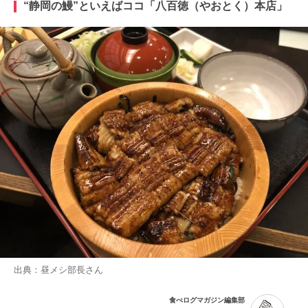
“静岡の鰻”といえばココ「八百徳（やおとく）本店」
出典：
昼メシ部長
さん
食べログマガジン編集部