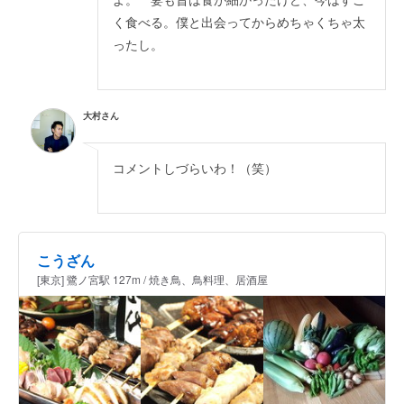
よ。 妻も昔は食が細かったけど、今はすご
く食べる。僕と出会ってからめちゃくちゃ太
ったし。
大村さん
コメントしづらいわ！（笑）
こうざん
[東京] 鷺ノ宮駅 127m / 焼き鳥、鳥料理、居酒屋