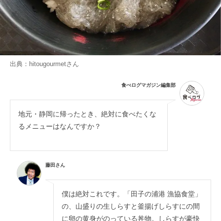
出典：
hitougourmet
さん
食べログマガジン編集部
地元・静岡に帰ったとき、絶対に食べたくな
るメニューはなんですか？
藤田さん
僕は絶対これです。「田子の浦港 漁協食堂」
の、山盛りの生しらすと釜揚げしらすにの間
に卵の黄身がのっている丼物。しらすが豪快