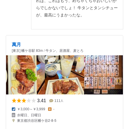
れば、これはもう、めちゃくちゃおいしいか
らでしかないでしょ！ 牛タンとタンシチュー
が、最高にうまかったな。
萬月
[東京] 幡ケ谷駅 83m / 牛タン、居酒屋、麦とろ
3.41
111
人
￥3,000～￥3,999
-
水曜日、日曜日
東京都渋谷区幡ケ谷2-8-5