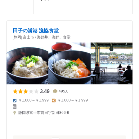
田子の浦港 漁協食堂
[静岡] 富士市 / 海鮮丼、海鮮、食堂
3.49
495
人
￥1,000～￥1,999
￥1,000～￥1,999
-
静岡県富士市前田字新田866-6