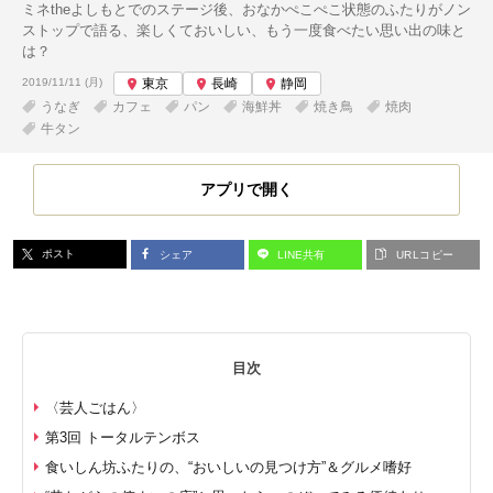
ミネtheよしもとでのステージ後、おなかぺこぺこ状態のふたりがノン
ストップで語る、楽しくておいしい、もう一度食べたい思い出の味と
は？
投稿日:
2019/11/11 (月)
東京
長崎
静岡
うなぎ
カフェ
パン
海鮮丼
焼き鳥
焼肉
牛タン
アプリで開く
ポスト
シェア
LINE共有
URLコピー
目次
〈芸人ごはん〉
第3回 トータルテンボス
食いしん坊ふたりの、“おいしいの見つけ方”＆グルメ嗜好