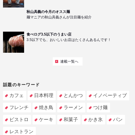
秋山具義の今月のオスス麺
麺マニアの秋山具義さんが注目麺を紹介
食べログ3.5以下のうまい店
3.5以下でも、おいしいお店はたくさんあるんです！
連載一覧へ
話題のキーワード
カフェ
日本料理
とんかつ
イノベーティブ
フレンチ
焼き鳥
ラーメン
つけ麺
ビストロ
ケーキ
和菓子
かき氷
パン
レストラン