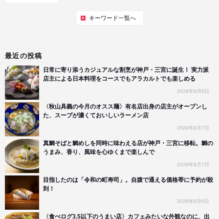
キーワード一覧へ
最近の投稿
日常に寄り添うカジュアルな割烹が神戸・三宮に誕生！ 実力派
店主による日本料理をコースでもアラカルトでも楽しめる
2026年8月8日
〈秋山具義の今月のオスス麺〉有名店出身の店主がオープンし
た、スープが濃くておいしいラーメン店
2026年8月7日
真鯛そばと鯛めしを同時に味わえる店が神戸・三宮に移転。鯛の
うまみ、香り、風味を心ゆくまで楽しんで
2026年8月7日
目指したのは「令和の町寿司」。自腹で通える価格帯に予約が殺
到！
2026年8月6日
〈食べログ3.5以下のうまい店〉カフェみたいな外観なのに、出