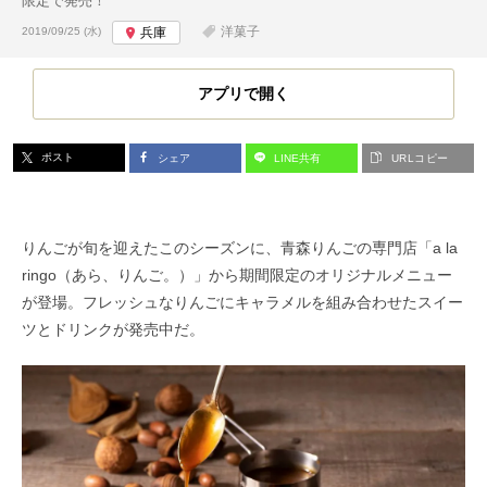
限定で発売！
投稿日:
洋菓子
2019/09/25 (水)
兵庫
アプリで開く
ポスト
シェア
LINE共有
URLコピー
りんごが旬を迎えたこのシーズンに、青森りんごの専門店「a la
ringo（あら、りんご。）」から期間限定のオリジナルメニュー
が登場。フレッシュなりんごにキャラメルを組み合わせたスイー
ツとドリンクが発売中だ。