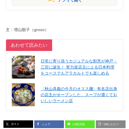
文：増山順子（grooo）
あわせて読みたい
日常に寄り添うカジュアルな割烹が神戸・
三宮に誕生！ 実力派店主による日本料理
をコースでもアラカルトでも楽しめる
〈秋山具義の今月のオスス麺〉有名店出身
の店主がオープンした、スープが濃くてお
いしいラーメン店
ポスト
シェア
LINE共有
URLコピー