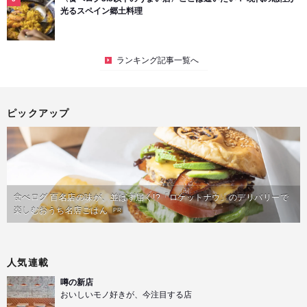
光るスペイン郷土料理
ランキング記事一覧へ
ピックアップ
食べログ 百名店の味が、並ばず届く!?「ロケットナウ」のデリバリーで
楽しむおうち名店ごはん
PR
人気連載
噂の新店
おいしいモノ好きが、今注目する店