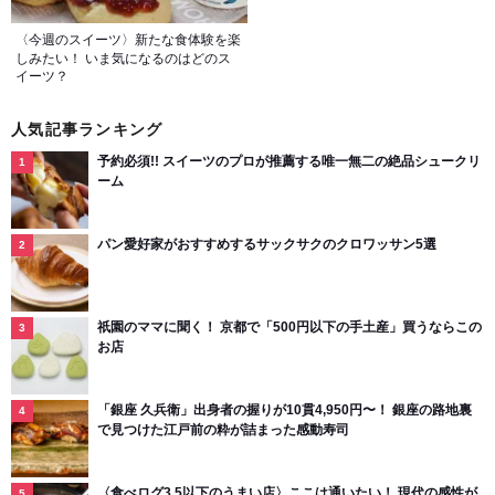
〈今週のスイーツ〉新たな食体験を楽
しみたい！ いま気になるのはどのス
イーツ？
人気記事ランキング
予約必須!! スイーツのプロが推薦する唯一無二の絶品シュークリ
ーム
パン愛好家がおすすめするサックサクのクロワッサン5選
祇園のママに聞く！ 京都で「500円以下の手土産」買うならこの
お店
「銀座 久兵衛」出身者の握りが10貫4,950円〜！ 銀座の路地裏
で見つけた江戸前の粋が詰まった感動寿司
〈食べログ3.5以下のうまい店〉ここは通いたい！ 現代の感性が