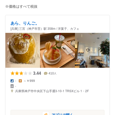
※価格はすべて税抜
あら、りんご。
[兵庫] 三宮（神戸市営）駅 358m / 洋菓子、カフェ
3.44
410
人
-
～￥999
-
兵庫県神戸市中央区下山手通3-10-1 TRSXビル 1・2F
アプリで開く