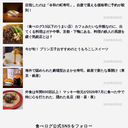
目指したのは「令和の町寿司」。自腹で通える価格帯に予約が殺
到！
2026年8月6日
〈食べログ3.5以下のうまい店〉カフェみたいな外観なのに、出
てくる料理はガチ中華。京都・下鴨にある、料理の鉄人の系譜を
継ぐ気鋭店とは？
2026年8月6日
今が旬！ プリン王子おすすめのとうもろこしスイーツ
2026年8月6日
海外で認められた劇場型おまかせ寿司。銀座で新たな幕開け（東
京・銀座）
2026年8月5日
外食は年間600回以上！ マッキー牧元が2026年7月に食べた中で
特に心を打たれた、隠れた名店（朝・昼・夜）
2026年8月5日
食べログ公式SNSをフォロー