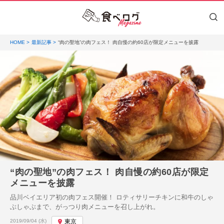
HOME
最新記事
“肉の聖地”の肉フェス！ 肉自慢の約60店が限定メニューを披露
“肉の聖地”の肉フェス！ 肉自慢の約60店が限定
メニューを披露
品川ベイエリア初の肉フェス開催！ ロティサリーチキンに和牛のしゃ
ぶしゃぶまで、がっつり肉メニューを召し上がれ。
投稿日:
2019/09/04 (水)
東京