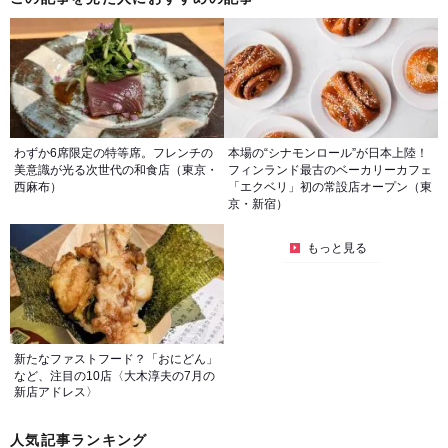
わずか6席限定の特等席。フレンチの
本場の“シナモンロール”が日本上陸！
美意識が光る次世代の和食店（東京・
フィンランド最古のベーカリーカフェ
西麻布）
「エクベリ」初の常設店オープン（東
京・新宿）
もっと見る
新たなファストフード？「おにどん」
など、注目の10店〈大木淳夫の7月の
新店アドレス〉
人気記事ランキング