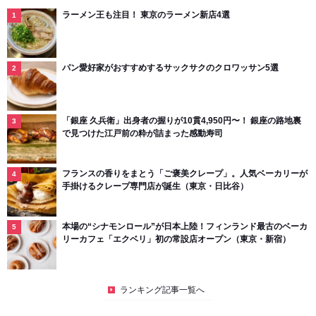
ラーメン王も注目！ 東京のラーメン新店4選
パン愛好家がおすすめするサックサクのクロワッサン5選
「銀座 久兵衛」出身者の握りが10貫4,950円〜！ 銀座の路地裏
で見つけた江戸前の粋が詰まった感動寿司
フランスの香りをまとう「ご褒美クレープ」。人気ベーカリーが
手掛けるクレープ専門店が誕生（東京・日比谷）
本場の“シナモンロール”が日本上陸！フィンランド最古のベーカ
リーカフェ「エクベリ」初の常設店オープン（東京・新宿）
ランキング記事一覧へ