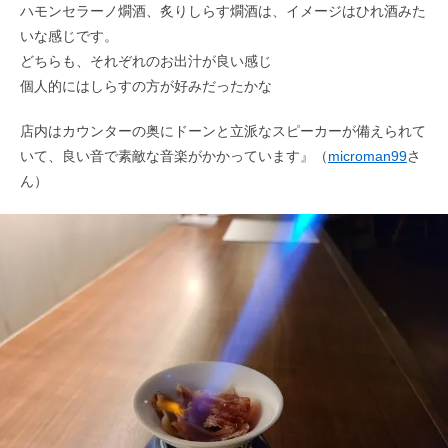
ハモンセラーノ燗酒、炙りしらす燗酒は、イメージはひれ酒みた
いな感じです。
どちらも、それぞれのお出汁が良い感じ
個人的にはしらすの方が好みだったかな
店内はカウンターの奥にドーンと立派なスピーカーが備えられて
いて、良い音で素敵な音楽がかかっています』（
microman99
さ
ん）