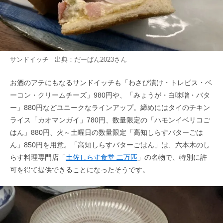
サンドイッチ 出典：
だーぱん2023
さん
お酒のアテにもなるサンドイッチも「わさび漬け・トレビス・ベ
ーコン・クリームチーズ」980円や、「みょうが・白味噌・バタ
ー」880円などユニークなラインアップ。締めにはタイのチキン
ライス「カオマンガイ」780円、数量限定の「ハモンイベリコご
はん」880円、火～土曜日の数量限定「高知しらすバターごは
ん」850円を用意。「高知しらすバターごはん」は、六本木のし
らす料理専門店「
土佐しらす食堂 二万匹
」の名物で、特別に許
可を得て提供できることになったそうです。