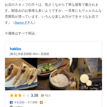
お店のスタッフの方々は、気さくながら丁寧な接客で癒されま
す。馴染みのお客様も多いようですが、一見客にもウェルカムな
雰囲気が漂っています。いろんな楽しみ方ができそうなお店で
す』（
Aaron P
さん）
※価格はすべて税込。
hakbo
[東京] 赤坂見附駅 96m / 居酒屋
3.38
92
人
￥6,000～￥7,999
–