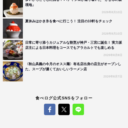
境地」
2026年8月10日
夏休みはかき氷を食べに行こう！ 注目の10軒をチェック
2026年8月10日
日常に寄り添うカジュアルな割烹が神戸・三宮に誕生！ 実力派
店主による日本料理をコースでもアラカルトでも楽しめる
2026年8月8日
〈秋山具義の今月のオスス麺〉有名店出身の店主がオープンし
た、スープが濃くておいしいラーメン店
2026年8月7日
食べログ公式SNSをフォロー