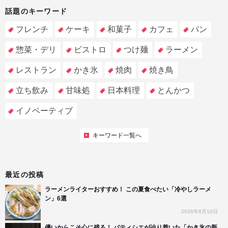
話題のキーワード
フレンチ
ケーキ
和菓子
カフェ
パン
惣菜・デリ
ビストロ
つけ麺
ラーメン
レストラン
かき氷
焼肉
焼き鳥
立ち飲み
甘味処
日本料理
とんかつ
イノベーティブ
キーワード一覧へ
最近の投稿
ラーメンライターおすすめ！ この夏食べたい「冷やしラーメ
ン」6選
2026年8月10日
儚いからこそ心に残る！ パティシエが辿り着いた「かき氷の新