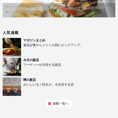
食べログ 百名店の味が、並ばず届く!?「ロケットナウ」のデリバリーで
楽しむおうち名店ごはん
PR
人気連載
マガジンまとめ
過去記事からジャンル別にピックアップ。
今月の新店
フーディーが注目する新店
噂の新店
おいしいモノ好きが、今注目する店
連載一覧へ