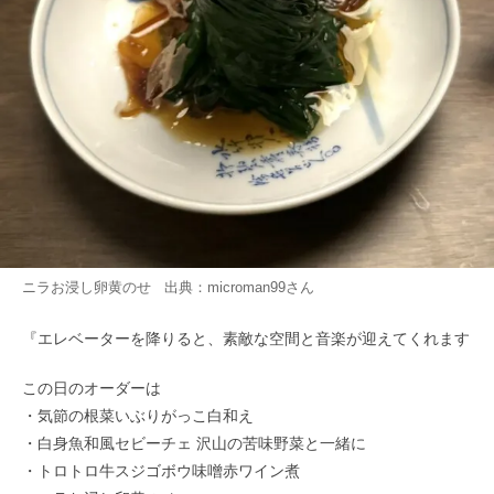
ニラお浸し卵黄のせ 出典：
microman99
さん
『エレベーターを降りると、素敵な空間と音楽が迎えてくれます
この日のオーダーは
・気節の根菜いぶりがっこ白和え
・白身魚和風セビーチェ 沢山の苦味野菜と一緒に
・トロトロ牛スジゴボウ味噌赤ワイン煮