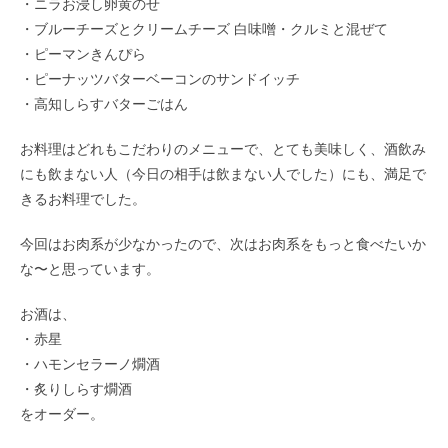
・ニラお浸し卵黄のせ
・ブルーチーズとクリームチーズ 白味噌・クルミと混ぜて
・ピーマンきんぴら
・ピーナッツバターベーコンのサンドイッチ
・高知しらすバターごはん
お料理はどれもこだわりのメニューで、とても美味しく、酒飲み
にも飲まない人（今日の相手は飲まない人でした）にも、満足で
きるお料理でした。
今回はお肉系が少なかったので、次はお肉系をもっと食べたいか
な〜と思っています。
お酒は、
・赤星
・ハモンセラーノ燗酒
・炙りしらす燗酒
をオーダー。