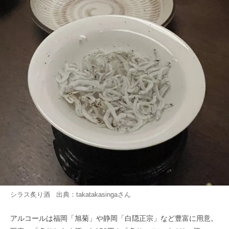
シラス炙り酒 出典：
takatakasinga
さん
アルコールは福岡「旭菊」や静岡「白隠正宗」など豊富に用意。