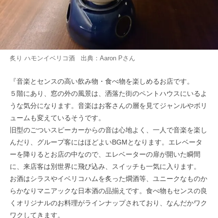
炙り ハモンイベリコ酒 出典：
Aaron P
さん
『音楽とセンスの高い飲み物・食べ物を楽しめるお店です。
５階にあり、窓の外の風景は、洒落た街のペントハウスにいるよ
うな気分になります。音楽はお客さんの層を見てジャンルやボリ
ュームも変えているそうです。
旧型のごついスピーカーからの音は心地よく、一人で音楽を楽し
んだり、グループ客にはほどよいBGMとなります。エレベータ
ーを降りるとお店の中なので、エレベーターの扉が開いた瞬間
に、来店客は別世界に飛び込み、スイッチも一気に入ります。
お酒はシラスやイベリコハムを炙った燗酒等、ユニークなものか
らかなりマニアックな日本酒の品揃えです。食べ物もセンスの良
くオリジナルのお料理がラインナップされており、なんだかワク
ワクしてきます。