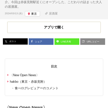
介。今回は赤坂見附駅近くにオープンした、こだわりの詰まった大人
の居酒屋。
投稿日:
居酒屋
2024/03/13 (水)
東京
アプリで開く
ポスト
シェア
LINE共有
URLコピー
目次
〈New Open News〉
hakbo（東京・赤坂見附）
食べログレビュアーのコメント
〈New Open News〉