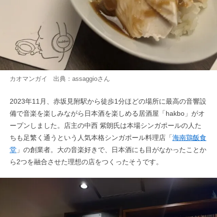
カオマンガイ 出典：
assaggio
さん
2023年11月、赤坂見附駅から徒歩1分ほどの場所に最高の音響設
備で音楽を楽しみながら日本酒を楽しめる居酒屋「hakbo」がオ
ープンしました。店主の中西 紫朗氏は本場シンガポールの人た
ちも足繁く通うという人気本格シンガポール料理店「
海南鶏飯食
堂
」の創業者。大の音楽好きで、日本酒にも目がなかったことか
ら2つを融合させた理想の店をつくったそうです。