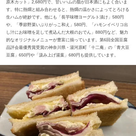
原木カット」2,680円で、甘いハムの脂が日本酒にもよく合いま
す。特に熱燗と組み合わせると、熱燗の温かさによってとろける
生ハムが絶妙です。他にも「長芋味噌ヨーグルト漬け」580円
や、「季節野菜いぶりがっこ和え」580円、「ハモンイベリコ出
し汁にお味噌を足して煮込んだ大根のおでん」880円など、魅力
的なオリジナルメニューが豊富に揃っています。第6回全国豆腐
品評会最優秀賞受賞の神奈川県・湯河原町「十二庵」の「青大豆
豆腐」650円や「汲み上げ湯葉」680円も提供しています。