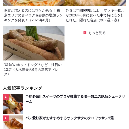
保存が増えるのにはワケがある！ 東
外食は年間600回以上！ マッキー牧元
京エリアの食べログ保存数の増加ラン
が2026年6月に食べた中で特に心を打
キングを発表！（2026年6月）
たれた、隠れた名店（朝・昼・夜）
もっと見る
“塩味”のホットドッグ？など、注目の
13店〈大木淳夫の6月の新店アドレ
ス〉
人気記事ランキング
予約必須!! スイーツのプロが推薦する唯一無二の絶品シュークリ
ーム
パン愛好家がおすすめするサックサクのクロワッサン5選