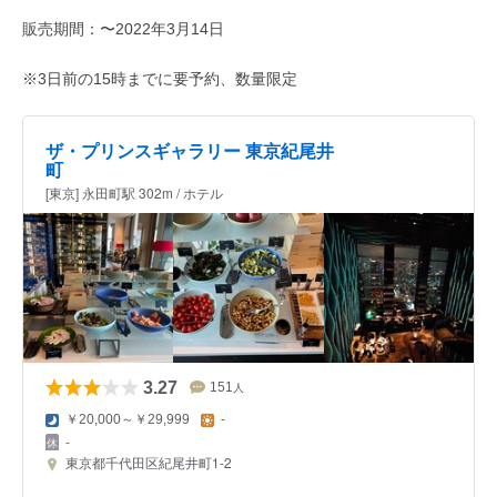
販売期間：〜2022年3月14日
※3日前の15時までに要予約、数量限定
ザ・プリンスギャラリー 東京紀尾井
町
[東京] 永田町駅 302m / ホテル
3.27
151
人
￥20,000～￥29,999
-
-
東京都千代田区紀尾井町1-2