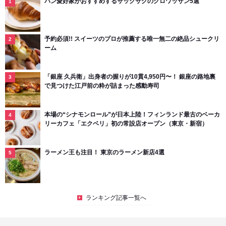
パン愛好家がおすすめするサックサクのクロワッサン5選
予約必須!! スイーツのプロが推薦する唯一無二の絶品シュークリ
ーム
「銀座 久兵衛」出身者の握りが10貫4,950円〜！ 銀座の路地裏
で見つけた江戸前の粋が詰まった感動寿司
本場の“シナモンロール”が日本上陸！フィンランド最古のベーカ
リーカフェ「エクベリ」初の常設店オープン（東京・新宿）
ラーメン王も注目！ 東京のラーメン新店4選
ランキング記事一覧へ