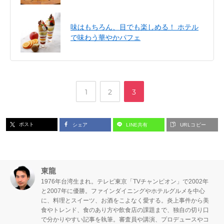
味はもちろん、目でも楽しめる！ ホテル
で味わう華やかパフェ
,
,
ペ
ペ
ペ
1
2
3
ー
ー
ー
ポスト
シェア
LINE共有
URLコピー
ジ
ジ
ジ
東龍
1976年台湾生まれ。テレビ東京「TVチャンピオン」で2002年
と2007年に優勝。ファインダイニングやホテルグルメを中心
に、料理とスイーツ、お酒をこよなく愛する。炎上事件から美
食やトレンド、食のあり方や飲食店の課題まで、独自の切り口
で分かりやすい記事を執筆。審査員や講演、プロデュースやコ