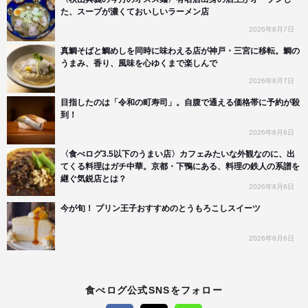
た、スープが濃くておいしいラーメン店
2026年8月7日
真鯛そばと鯛めしを同時に味わえる店が神戸・三宮に移転。鯛の
うまみ、香り、風味を心ゆくまで楽しんで
2026年8月7日
目指したのは「令和の町寿司」。自腹で通える価格帯に予約が殺
到！
2026年8月6日
〈食べログ3.5以下のうまい店〉カフェみたいな外観なのに、出
てくる料理はガチ中華。京都・下鴨にある、料理の鉄人の系譜を
継ぐ気鋭店とは？
2026年8月6日
今が旬！ プリン王子おすすめのとうもろこしスイーツ
2026年8月6日
食べログ公式SNSをフォロー