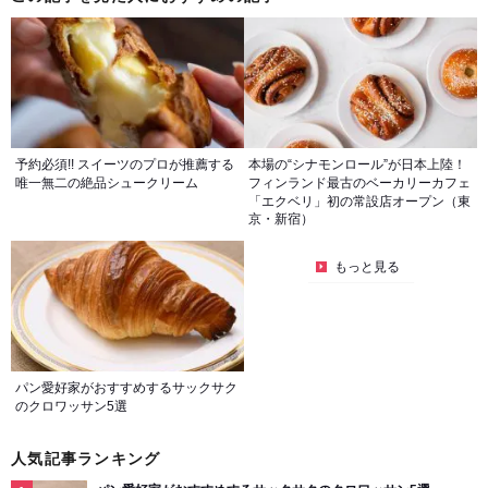
予約必須!! スイーツのプロが推薦する
本場の“シナモンロール”が日本上陸！
唯一無二の絶品シュークリーム
フィンランド最古のベーカリーカフェ
「エクベリ」初の常設店オープン（東
京・新宿）
もっと見る
パン愛好家がおすすめするサックサク
のクロワッサン5選
人気記事ランキング