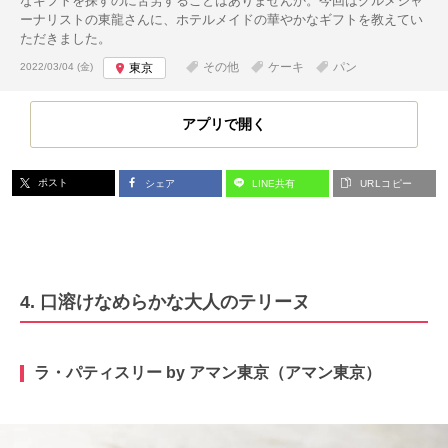
なギフトを探すのに苦労することはありませんか。今回はグルメジャ
ーナリストの東龍さんに、ホテルメイドの華やかなギフトを教えてい
ただきました。
投稿日:
その他
ケーキ
パン
2022/03/04 (金)
東京
アプリで開く
ポスト
シェア
LINE共有
URLコピー
4. 口溶けなめらかな大人のテリーヌ
ラ・パティスリー by アマン東京（アマン東京）