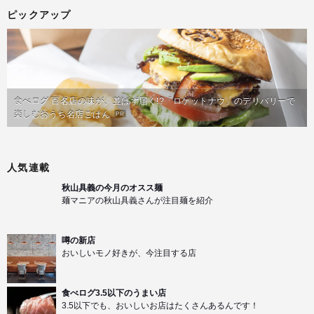
ピックアップ
食べログ 百名店の味が、並ばず届く!?「ロケットナウ」のデリバリーで
楽しむおうち名店ごはん
PR
人気連載
秋山具義の今月のオスス麺
麺マニアの秋山具義さんが注目麺を紹介
噂の新店
おいしいモノ好きが、今注目する店
食べログ3.5以下のうまい店
3.5以下でも、おいしいお店はたくさんあるんです！