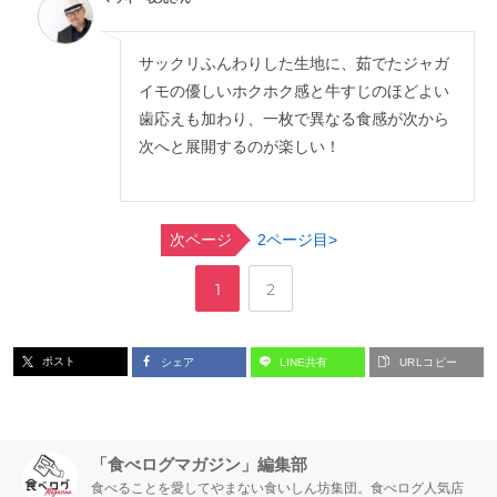
サックリふんわりした生地に、茹でたジャガ
イモの優しいホクホク感と牛すじのほどよい
歯応えも加わり、一枚で異なる食感が次から
次へと展開するのが楽しい！
次ページ
2ページ目>
,
ペ
ペ
1
2
ー
ー
ポスト
シェア
LINE共有
URLコピー
ジ
ジ
「食べログマガジン」編集部
食べることを愛してやまない食いしん坊集団。食べログ人気店