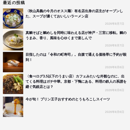
最近の投稿
〈秋山具義の今月のオスス麺〉有名店出身の店主がオープンし
た、スープが濃くておいしいラーメン店
2026年8月7日
真鯛そばと鯛めしを同時に味わえる店が神戸・三宮に移転。鯛の
うまみ、香り、風味を心ゆくまで楽しんで
2026年8月7日
目指したのは「令和の町寿司」。自腹で通える価格帯に予約が殺
到！
2026年8月6日
〈食べログ3.5以下のうまい店〉カフェみたいな外観なのに、出
てくる料理はガチ中華。京都・下鴨にある、料理の鉄人の系譜を
継ぐ気鋭店とは？
2026年8月6日
今が旬！ プリン王子おすすめのとうもろこしスイーツ
2026年8月6日