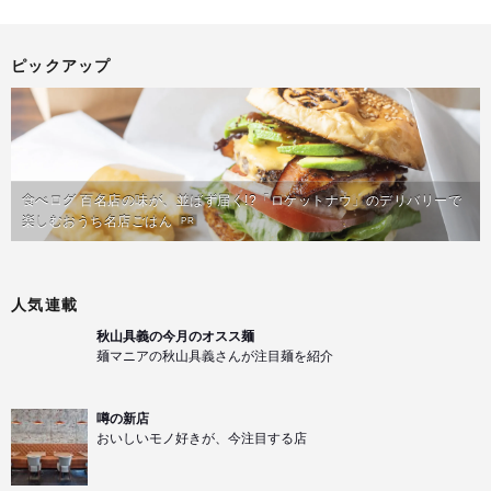
ピックアップ
食べログ 百名店の味が、並ばず届く!?「ロケットナウ」のデリバリーで
楽しむおうち名店ごはん
PR
人気連載
秋山具義の今月のオスス麺
麺マニアの秋山具義さんが注目麺を紹介
噂の新店
おいしいモノ好きが、今注目する店