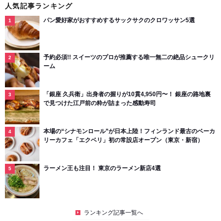
人気記事ランキング
パン愛好家がおすすめするサックサクのクロワッサン5選
予約必須!! スイーツのプロが推薦する唯一無二の絶品シュークリ
ーム
「銀座 久兵衛」出身者の握りが10貫4,950円〜！ 銀座の路地裏
で見つけた江戸前の粋が詰まった感動寿司
本場の“シナモンロール”が日本上陸！フィンランド最古のベーカ
リーカフェ「エクベリ」初の常設店オープン（東京・新宿）
ラーメン王も注目！ 東京のラーメン新店4選
ランキング記事一覧へ