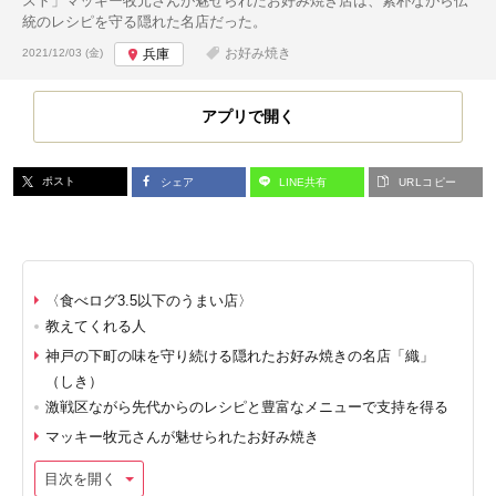
スト」マッキー牧元さんが魅せられたお好み焼き店は、素朴ながら伝
統のレシピを守る隠れた名店だった。
投稿日:
お好み焼き
2021/12/03 (金)
兵庫
アプリで開く
ポスト
シェア
LINE共有
URLコピー
〈食べログ3.5以下のうまい店〉
教えてくれる人
神戸の下町の味を守り続ける隠れたお好み焼きの名店「織」
（しき）
激戦区ながら先代からのレシピと豊富なメニューで支持を得る
マッキー牧元さんが魅せられたお好み焼き
目次を開く