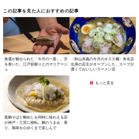
この記事を見た人におすすめの記事
食通が魅せられた「今月の一皿」。舌
〈秋山具義の今月のオスス麺〉有名店
を巻いた、江戸前握りとのマリアージ
出身の店主がオープンした、スープが
ュ
濃くておいしいラーメン店
もっと見る
真鯛そばと鯛めしを同時に味わえる店
が神戸・三宮に移転。鯛のうまみ、香
り、風味を心ゆくまで楽しんで