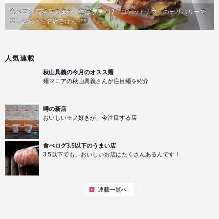
食べログ 百名店の味が、並ばず届く!?「ロケットナウ」のデリバリーで
楽しむおうち名店ごはん
PR
人気連載
秋山具義の今月のオスス麺
麺マニアの秋山具義さんが注目麺を紹介
噂の新店
おいしいモノ好きが、今注目する店
食べログ3.5以下のうまい店
3.5以下でも、おいしいお店はたくさんあるんです！
連載一覧へ