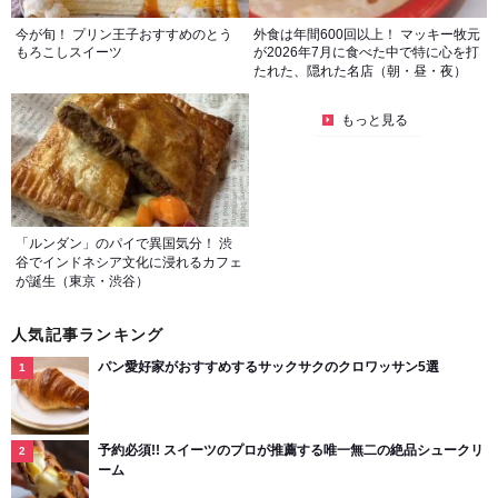
今が旬！ プリン王子おすすめのとう
外食は年間600回以上！ マッキー牧元
もろこしスイーツ
が2026年7月に食べた中で特に心を打
たれた、隠れた名店（朝・昼・夜）
もっと見る
「ルンダン」のパイで異国気分！ 渋
谷でインドネシア文化に浸れるカフェ
が誕生（東京・渋谷）
人気記事ランキング
パン愛好家がおすすめするサックサクのクロワッサン5選
予約必須!! スイーツのプロが推薦する唯一無二の絶品シュークリ
ーム