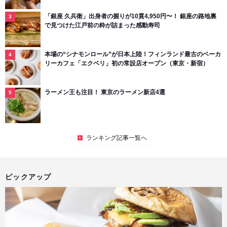
「銀座 久兵衛」出身者の握りが10貫4,950円〜！ 銀座の路地裏
で見つけた江戸前の粋が詰まった感動寿司
本場の“シナモンロール”が日本上陸！フィンランド最古のベーカ
リーカフェ「エクベリ」初の常設店オープン（東京・新宿）
ラーメン王も注目！ 東京のラーメン新店4選
ランキング記事一覧へ
ピックアップ