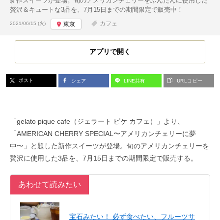
新作スイーツが登場。旬のアメリカンチェリーをふんだんに使用した
贅沢＆キュートな3品を、7月15日までの期間限定で販売中！
投稿日:
カフェ
2021/06/15 (火)
東京
アプリで開く
ポスト
シェア
LINE共有
URLコピー
「gelato pique cafe（ジェラート ピケ カフェ）」より、
「AMERICAN CHERRY SPECIAL〜アメリカンチェリーに夢
中〜」と題した新作スイーツが登場。旬のアメリカンチェリーを
贅沢に使用した3品を、7月15日までの期間限定で販売する。
あわせて読みたい
宝石みたい！ 必ず食べたい、フルーツサ