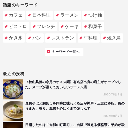
話題のキーワード
カフェ
日本料理
ラーメン
つけ麺
ビストロ
フレンチ
ケーキ
和菓子
かき氷
パン
レストラン
牛料理
焼き鳥
キーワード一覧へ
最近の投稿
〈秋山具義の今月のオスス麺〉有名店出身の店主がオープンし
た、スープが濃くておいしいラーメン店
2026年8月7日
真鯛そばと鯛めしを同時に味わえる店が神戸・三宮に移転。鯛の
うまみ、香り、風味を心ゆくまで楽しんで
2026年8月7日
目指したのは「令和の町寿司」。自腹で通える価格帯に予約が殺