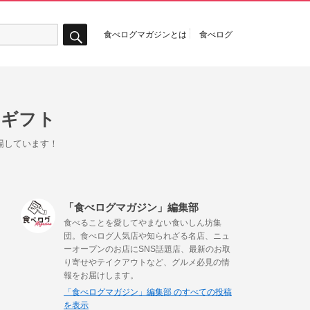
食べログマガジンとは
食べログ
検
索
ンギフト
場しています！
「食べログマガジン」編集部
食べることを愛してやまない食いしん坊集
団。食べログ人気店や知られざる名店、ニュ
ーオープンのお店にSNS話題店、最新のお取
り寄せやテイクアウトなど、グルメ必見の情
報をお届けします。
「食べログマガジン」編集部 のすべての投稿
を表示