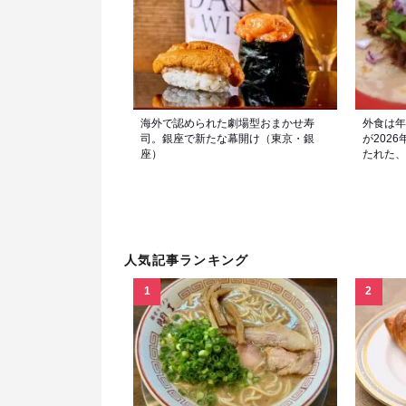
海外で認められた劇場型おまかせ寿
外食は年
司。銀座で新たな幕開け（東京・銀
が202
座）
たれた、
人気記事ランキング