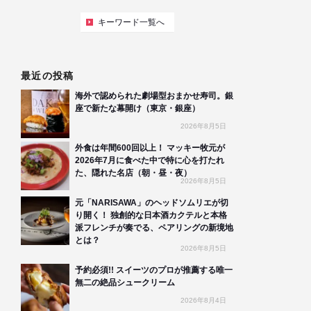
キーワード一覧へ
最近の投稿
海外で認められた劇場型おまかせ寿司。銀
座で新たな幕開け（東京・銀座）
2026年8月5日
外食は年間600回以上！ マッキー牧元が
2026年7月に食べた中で特に心を打たれ
た、隠れた名店（朝・昼・夜）
2026年8月5日
元「NARISAWA」のヘッドソムリエが切
り開く！ 独創的な日本酒カクテルと本格
派フレンチが奏でる、ペアリングの新境地
とは？
2026年8月5日
予約必須!! スイーツのプロが推薦する唯一
無二の絶品シュークリーム
2026年8月4日