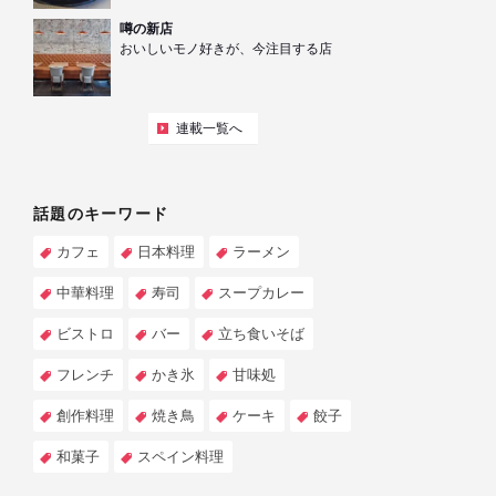
噂の新店
おいしいモノ好きが、今注目する店
連載一覧へ
話題のキーワード
カフェ
日本料理
ラーメン
中華料理
寿司
スープカレー
ビストロ
バー
立ち食いそば
フレンチ
かき氷
甘味処
創作料理
焼き鳥
ケーキ
餃子
和菓子
スペイン料理