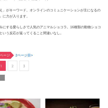
映え」がキーワード。オンラインのコミュニケーションが主になるの
」に力が入ります。
みにする愛らしさで人気のアニマルショコラ。16種類の動物ショコ
という反応が返ってくること間違いなし。
ページ
2ページ目>
,
,
ペ
ペ
ペ
1
2
3
ー
ー
ー
ジ
ジ
ジ