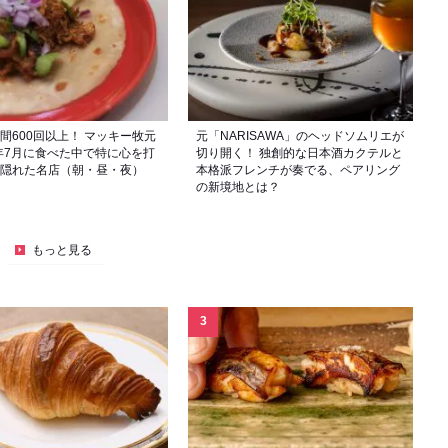
間600回以上！ マッキー牧元
元「NARISAWA」のヘッドソムリエが
6年7月に食べた中で特に心を打
切り開く！ 独創的な日本酒カクテルと
隠れた名店（朝・昼・夜）
本格派フレンチが奏でる、ペアリング
の新境地とは？
もっと見る