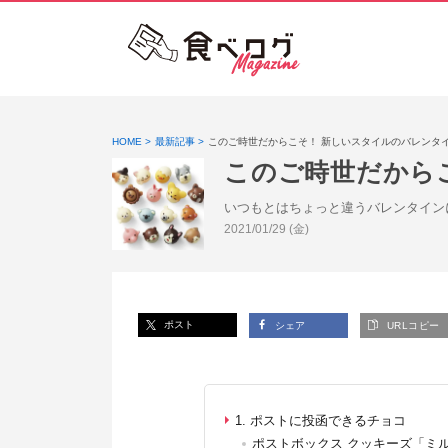
HOME
最新記事
このご時世だからこそ！ 新しいスタイルのバレンタ
このご時世だから
いつもとはちょっと違うバレンタイン
投稿日:
2021/01/29 (金)
ポスト
シェア
URLコピー
1. ポストに投函できるチョコ
ポストボックス クッキーズ「ミ