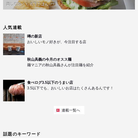
楽しむおうち名店ごはん
PR
人気連載
噂の新店
おいしいモノ好きが、今注目する店
秋山具義の今月のオスス麺
麺マニアの秋山具義さんが注目麺を紹介
食べログ3.5以下のうまい店
3.5以下でも、おいしいお店はたくさんあるんです！
連載一覧へ
話題のキーワード