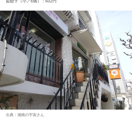
茹餃子（小／6個）：602円
出典：
湘南の宇宙
さん