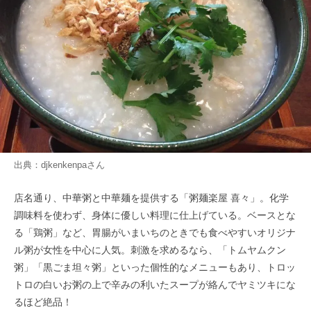
出典：
djkenkenpa
さん
店名通り、中華粥と中華麺を提供する「粥麺楽屋 喜々」。化学
調味料を使わず、身体に優しい料理に仕上げている。ベースとな
る「鶏粥」など、胃腸がいまいちのときでも食べやすいオリジナ
ル粥が女性を中心に人気。刺激を求めるなら、「トムヤムクン
粥」「黒ごま坦々粥」といった個性的なメニューもあり、トロッ
トロの白いお粥の上で辛みの利いたスープが絡んでヤミツキにな
るほど絶品！