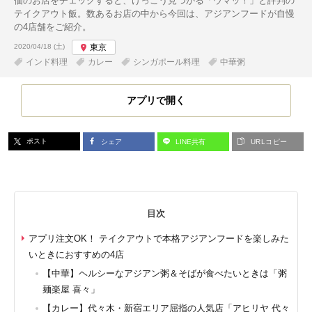
価のお店をチェックすると、けっこう見つかる「ウマッ！」と評判の
テイクアウト飯。数あるお店の中から今回は、アジアンフードが自慢
の4店舗をご紹介。
投稿日:
2020/04/18 (土)
東京
インド料理
カレー
シンガポール料理
中華粥
アプリで開く
ポスト
シェア
LINE共有
URLコピー
目次
アプリ注文OK！ テイクアウトで本格アジアンフードを楽しみた
いときにおすすめの4店
【中華】ヘルシーなアジアン粥＆そばが食べたいときは「粥
麺楽屋 喜々」
【カレー】代々木・新宿エリア屈指の人気店「アヒリヤ 代々