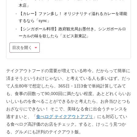
木店」
【カレー】ファン多し！ オリジナリティ溢れるカレーを堪能
するなら「sync」
【シンガポール料理】政府観光局お墨付き。シンガポールロ
ーカルの味を欲したら「エビス新東記」
目次を開く
テイクアウトフードの需要が増えている昨今。だからって簡単に
済まそうというわけじゃない、と考えている人も多いはず。だっ
て人生80年で想定したら、365日・1日3食で単純計算してみて
も、食事の回数って90,000回に満たない程度。あとどれくらいお
いしいものを食べることができるかと考えたら、お弁当ひとつも
おざなりにできない！ そこで、美味なる食に出会うチャンスを
逃すまいと、「
食べログ テイクアウトアプリ
」にも対応してい
る食べログ高評価のお店をチェック。すると、けっこう見つか
る、グルメにも評判のテイクアウト飯。