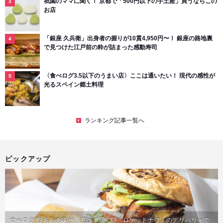
祇園のママに聞く！ 京都で「500円以下の手土産」買うならこの
お店
「銀座 久兵衛」出身者の握りが10貫4,950円〜！ 銀座の路地裏
で見つけた江戸前の粋が詰まった感動寿司
〈食べログ3.5以下のうまい店〉ここは通いたい！ 現代の感性が
光るスペイン郷土料理
ランキング記事一覧へ
ピックアップ
食べログ 百名店の味が、並ばず届く!?「ロケットナウ」のデリバリーで