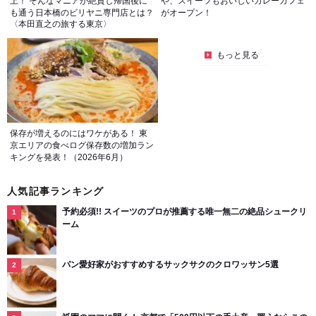
上！ そんなマニアが絶賛し帰国後に
や、スイーツもおいしいカレーカフェ
も通う日本橋のビリヤニ専門店とは？
がオープン！
〈本田直之の旅する東京〉
もっと見る
保存が増えるのにはワケがある！ 東
京エリアの食べログ保存数の増加ラン
キングを発表！（2026年6月）
人気記事ランキング
予約必須!! スイーツのプロが推薦する唯一無二の絶品シュークリ
ーム
パン愛好家がおすすめするサックサクのクロワッサン5選