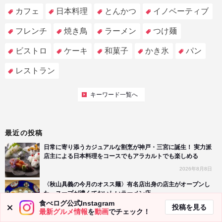
カフェ
日本料理
とんかつ
イノベーティブ
フレンチ
焼き鳥
ラーメン
つけ麺
ビストロ
ケーキ
和菓子
かき氷
パン
レストラン
キーワード一覧へ
最近の投稿
日常に寄り添うカジュアルな割烹が神戸・三宮に誕生！ 実力派
店主による日本料理をコースでもアラカルトでも楽しめる
2026年8月8日
〈秋山具義の今月のオスス麺〉有名店出身の店主がオープンし
た、スープが濃くておいしいラーメン店
食べログ公式Instagram
2026年8月7日
投稿を見る
最新グルメ情報
を
動画
でチェック！
真鯛そばと鯛めしを同時に味わえる店が神戸・三宮に移転。鯛の