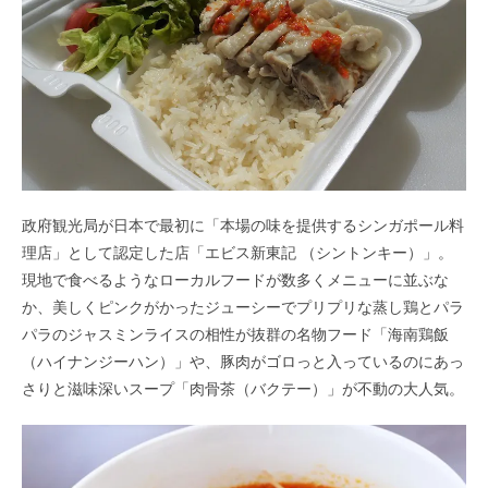
政府観光局が日本で最初に「本場の味を提供するシンガポール料
理店」として認定した店「エビス新東記 （シントンキー）」。
現地で食べるようなローカルフードが数多くメニューに並ぶな
か、美しくピンクがかったジューシーでプリプリな蒸し鶏とパラ
パラのジャスミンライスの相性が抜群の名物フード「海南鶏飯
（ハイナンジーハン）」や、豚肉がゴロっと入っているのにあっ
さりと滋味深いスープ「肉骨茶（バクテー）」が不動の大人気。