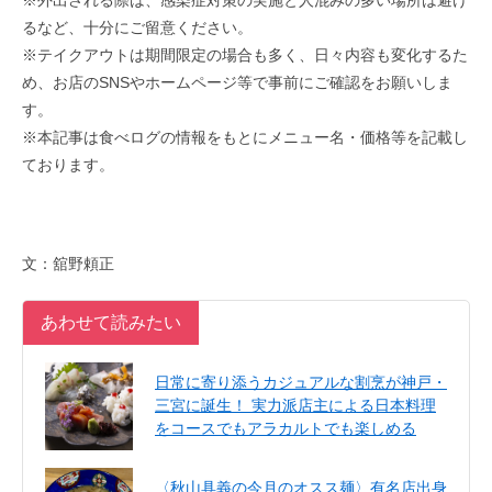
るなど、十分にご留意ください。
※テイクアウトは期間限定の場合も多く、日々内容も変化するた
め、お店のSNSやホームページ等で事前にご確認をお願いしま
す。
※本記事は食べログの情報をもとにメニュー名・価格等を記載し
ております。
文：舘野頼正
あわせて読みたい
日常に寄り添うカジュアルな割烹が神戸・
三宮に誕生！ 実力派店主による日本料理
をコースでもアラカルトでも楽しめる
〈秋山具義の今月のオスス麺〉有名店出身