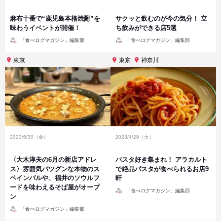
麻布十番で“鹿児島本格焼酎”を
サクッと飲むのが今の気分！ 立
味わうイベントが開催！
ち飲みができる店5選
投
投
「食べログマガジン」編集部
「食べログマガジン」編集部
稿
稿
者
者
東京
東京
神奈川
2023/6/30（金）
2023/4/29（土）
〈大木淳夫の6月の新店アドレ
パスタ好き集まれ！ アラカルト
ス〉雰囲気バツグンな本物のス
で絶品パスタが食べられるお店9
ペインバルや、福井のソウルフ
軒
ードを味わえるそば屋がオープ
投
「食べログマガジン」編集部
稿
ン
者
投
「食べログマガジン」編集部
稿
者