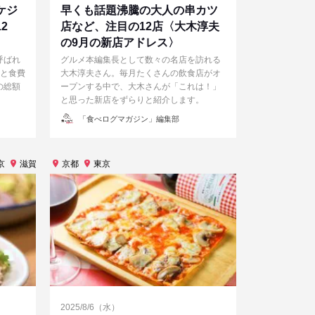
ケジ
早くも話題沸騰の大人の串カツ
2
店など、注目の12店〈大木淳夫
の9月の新店アドレス〉
呼ばれ
グルメ本編集長として数々の名店を訪れる
ルと食費
大木淳夫さん。毎月たくさんの飲食店がオ
の総額
ープンする中で、大木さんが「これは！」
と思った新店をずらりと紹介します。
投
「食べログマガジン」編集部
稿
者
京
滋賀
石川
京都
神奈川
東京
福井
長野
2025/8/6（水）