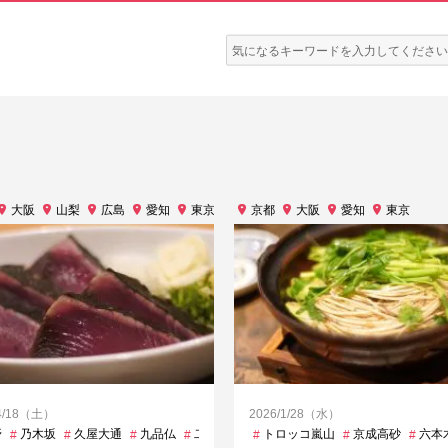
検
索:
大阪
山梨
広島
愛知
東京
神奈川
京都
静岡
大阪
愛知
東京
/4/18（土）
2026/1/28（水）
野
関内
乃木坂
飯田橋
久屋大通
九品仏
二重橋前
代々木公園
トロッコ嵐山
六本木
京成高砂
六本木一
六本