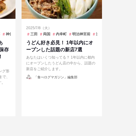
2025/7/8（火）
草
神保町
芝公園
三田
荏原中延
両国
内幸町
虎ノ門ヒルズ
明治神宮前
赤坂
渋谷
飯田橋
神泉
雑色
あ
うどん好き必見！ 1年以内にオ
保存
ープンした話題の新店7選
！
あなたはいくつ知ってる？ 1年以内に都内
にオープンしたうどん店の中から、話題の
新店をご紹介します。
ング形
投
まで、
「食べログマガジン」編集部
稿
者
す。