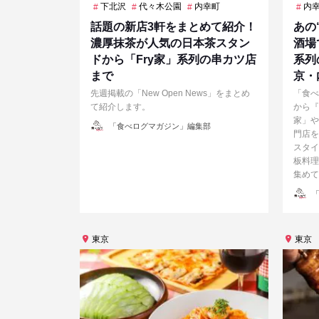
下北沢
代々木公園
内幸町
内
話題の新店3軒をまとめて紹介！
あの
濃厚抹茶が人気の日本茶スタン
酒場
ドから「Fry家」系列の串カツ店
系列
まで
京・
先週掲載の「New Open News」をまとめ
「食べ
て紹介します。
から『
家」や
投
「食べログマガジン」編集部
稿
門店を
者
スタイ
板料理
集めて
投
「
稿
者
東京
東京