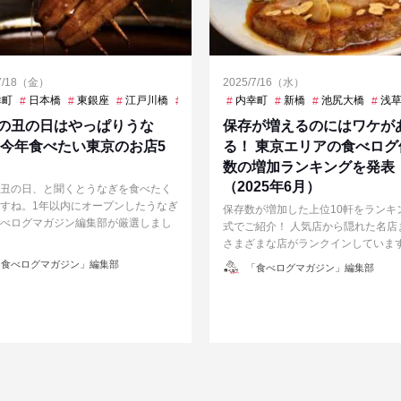
/7/18（金）
2025/7/16（水）
幸町
日本橋
東銀座
江戸川橋
赤坂見附
内幸町
新橋
池尻大橋
浅
の丑の日はやっぱりうな
保存が増えるのにはワケが
 今年食べたい東京のお店5
る！ 東京エリアの食べログ
数の増加ランキングを発表
（2025年6月）
丑の日、と聞くとうなぎを食べたく
すね。1年以内にオープンしたうなぎ
保存数が増加した上位10軒をランキ
べログマガジン編集部が厳選しまし
式でご紹介！ 人気店から隠れた名店
さまざまな店がランクインしていま
投
食べログマガジン」編集部
「食べログマガジン」編集部
稿
者