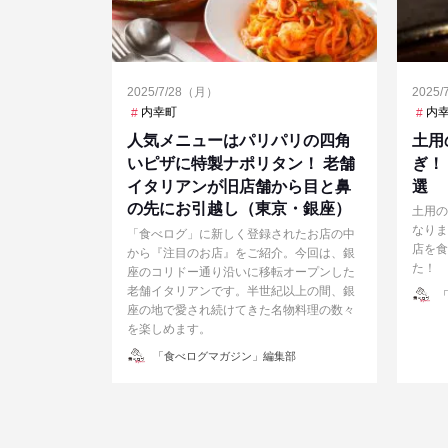
2025/7/28（月）
2025
内幸町
内
人気メニューはパリパリの四角
土用
いピザに特製ナポリタン！ 老舗
ぎ！
イタリアンが旧店舗から目と鼻
選
の先にお引越し（東京・銀座）
土用の
なりま
「食べログ」に新しく登録されたお店の中
店を食
から『注目のお店』をご紹介。今回は、銀
た！
座のコリドー通り沿いに移転オープンした
老舗イタリアンです。半世紀以上の間、銀
投
「
稿
座の地で愛され続けてきた名物料理の数々
者
を楽しめます。
投
「食べログマガジン」編集部
稿
者