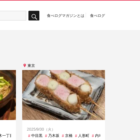
食べログマガジンとは
食べログ
検
索
東京
2025/9/30（火）
丁目
木一丁目
内幸町
内幸町
四谷三丁目
中目黒
参宮橋
乃木坂
国領
広尾
大塚
京橋
新大阪
小川町
人形町
新宿
巣鴨
内幸町
新日本橋
広尾
梅ケ丘
早稲田
忍野村
渋谷
春