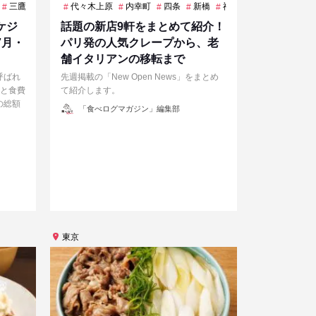
三鷹
中軽井沢
代々木上原
中野
丸太町
内幸町
久屋大通
四条
新橋
二重橋前
祇園四条
今出川
神保町
伏見
神
ケジ
話題の新店9軒をまとめて紹介！
7月・
パリ発の人気クレープから、老
舗イタリアンの移転まで
呼ばれ
先週掲載の「New Open News」をまとめ
ルと食費
て紹介します。
の総額
投
「食べログマガジン」編集部
稿
者
東京