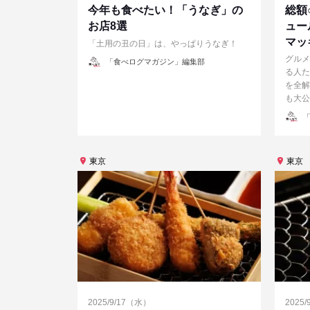
今年も食べたい！「うなぎ」の
総額
お店8選
ュー
マッ
「土用の丑の日」は、やっぱりうなぎ！
グルメ
投
「食べログマガジン」編集部
稿
る人た
者
を全解
も大公
投
「
稿
者
東京
東京
2025/9/17（水）
2025