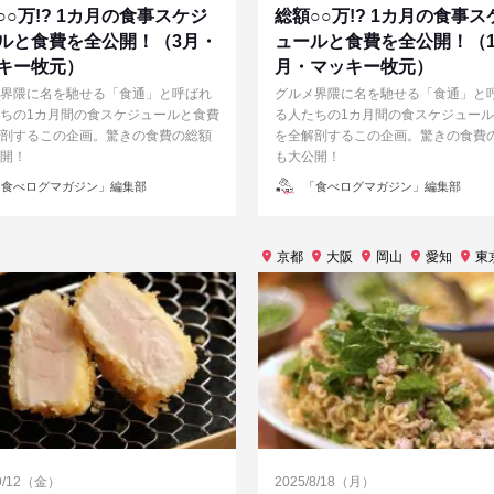
○○万!? 1カ月の食事スケジ
総額○○万!? 1カ月の食事ス
ルと食費を全公開！（3月・
ュールと食費を全公開！（1
キー牧元）
月・マッキー牧元）
界隈に名を馳せる「食通」と呼ばれ
グルメ界隈に名を馳せる「食通」と
ちの1カ月間の食スケジュールと食費
る人たちの1カ月間の食スケジュー
剖するこの企画。驚きの食費の総額
を全解剖するこの企画。驚きの食費
開！
も大公開！
投
食べログマガジン」編集部
「食べログマガジン」編集部
稿
者
京都
大阪
岡山
愛知
東
/9/12（金）
2025/8/18（月）