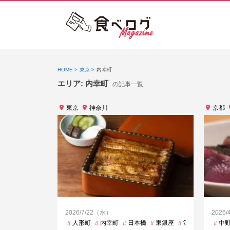
HOME
東京
内幸町
エリア:
内幸町
の記事一覧
東京
神奈川
京都
2026/7/22（水）
2026
人形町
内幸町
日本橋
東銀座
江戸川橋
矢向
中