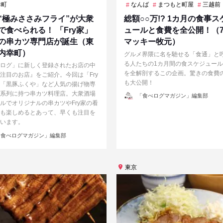
幸町
なんば
まつもと町屋
三越前
“極みささみフライ”が大衆
総額○○万!? 1カ月の食事ス
で食べられる！ 「Fry家」
ュールと食費を全公開！（
の串カツ専門店が誕生（東
マッキー牧元）
内幸町）
グルメ界隈に名を馳せる「食通」と
る人たちの1カ月間の食スケジュー
ログ」に新しく登録されたお店の中
を全解剖するこの企画。驚きの食費
注目のお店』をご紹介。今回は「Fry
も大公開！
「黒豚ふくや」など人気の揚げ物専
系列に持つ串カツ料理店。大衆酒場
投
「食べログマガジン」編集部
稿
ルでオリジナルの串カツやFry家の看
者
も楽しめるとあって、早くも注目を
います。
食べログマガジン」編集部
東京