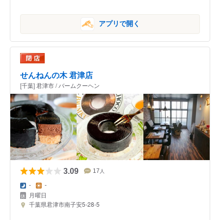
アプリで開く
せんねんの木 君津店
[千葉] 君津市 / バームクーヘン
3.09
17
人
-
-
月曜日
千葉県君津市南子安5-28-5