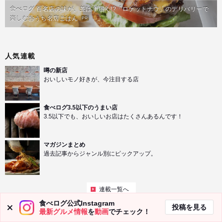
食べログ 百名店の味が、並ばず届く!?「ロケットナウ」のデリバリーで
楽しむおうち名店ごはん
PR
人気連載
噂の新店
おいしいモノ好きが、今注目する店
食べログ3.5以下のうまい店
3.5以下でも、おいしいお店はたくさんあるんです！
マガジンまとめ
過去記事からジャンル別にピックアップ。
連載一覧へ
食べログ公式Instagram
投稿を見る
最新グルメ情報
を
動画
でチェック！