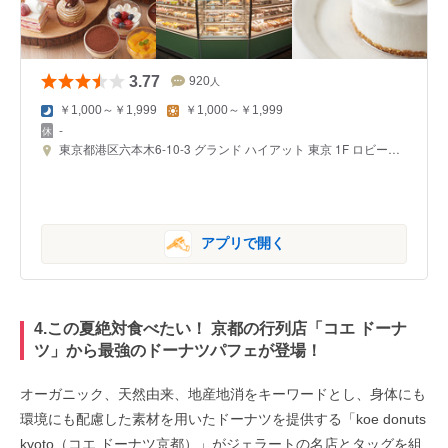
3.77
920
人
￥1,000～￥1,999
￥1,000～￥1,999
-
東京都港区六本木6-10-3 グランド ハイアット 東京 1F ロビーフロア
アプリで開く
4.この夏絶対食べたい！ 京都の行列店「コエ ドーナ
ツ」から最強のドーナツパフェが登場！
オーガニック、天然由来、地産地消をキーワードとし、身体にも
環境にも配慮した素材を用いたドーナツを提供する「koe donuts
kyoto（コエ ドーナツ京都）」がジェラートの名店とタッグを組