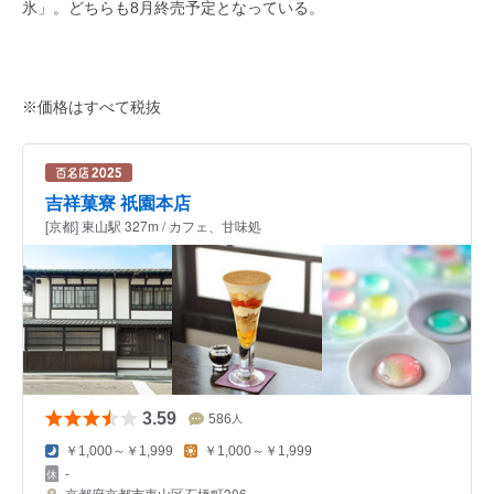
氷」。どちらも8月終売予定となっている。
※価格はすべて税抜
吉祥菓寮 祇園本店
[京都] 東山駅 327m / カフェ、甘味処
3.59
586
人
￥1,000～￥1,999
￥1,000～￥1,999
-
京都府京都市東山区石橋町306