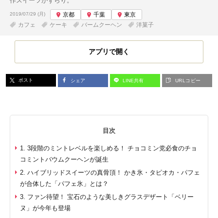
作スイーツがずらり。
投稿日:
2019/07/29 (月)
京都
千葉
東京
カフェ
ケーキ
バームクーヘン
洋菓子
アプリで開く
ポスト
シェア
LINE共有
URLコピー
目次
1. 3段階のミントレベルを楽しめる！ チョコミン党必食のチョ
コミントバウムクーヘンが誕生
2. ハイブリッドスイーツの真骨頂！ かき氷・タピオカ・パフェ
が合体した「パフェ氷」とは？
3. ファン待望！ 宝石のような美しきグラスデザート「ベリー
ヌ」が今年も登場