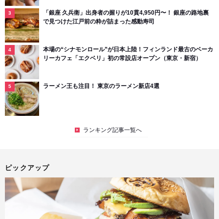
「銀座 久兵衛」出身者の握りが10貫4,950円〜！ 銀座の路地裏
で見つけた江戸前の粋が詰まった感動寿司
本場の“シナモンロール”が日本上陸！フィンランド最古のベーカ
リーカフェ「エクベリ」初の常設店オープン（東京・新宿）
ラーメン王も注目！ 東京のラーメン新店4選
ランキング記事一覧へ
ピックアップ