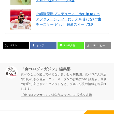
アも！ 最新スイーツ3選
小嶋陽菜氏プロデュース「Her lip to」の
アフタヌーンティーに、火を使わない“生
チーズケーキ”も！ 最新スイーツ3選
ポスト
シェア
LINE共有
URLコピー
「食べログマガジン」編集部
食べることを愛してやまない食いしん坊集団。食べログ人気店
や知られざる名店、ニューオープンのお店にSNS話題店、最新
のお取り寄せやテイクアウトなど、グルメ必見の情報をお届け
します。
「食べログマガジン」編集部 のすべての投稿を表示