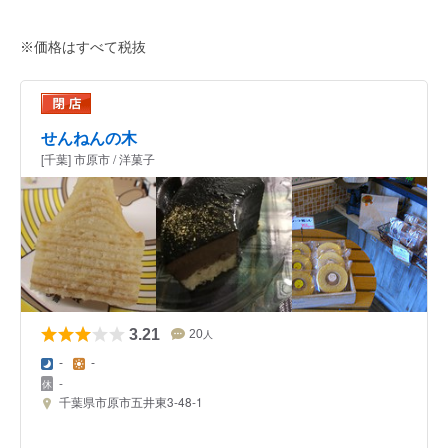
※価格はすべて税抜
せんねんの木
[千葉] 市原市 / 洋菓子
3.21
20
人
-
-
-
千葉県市原市五井東3-48-1