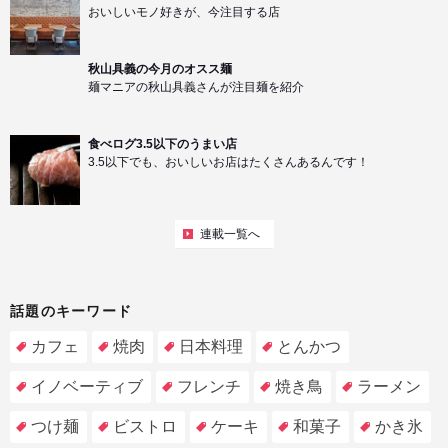
おいしいモノ好きが、今注目する店
秋山具義の今月のオスス麺
麺マニアの秋山具義さんが注目麺を紹介
食べログ3.5以下のうまい店
3.5以下でも、おいしいお店はたくさんあるんです！
連載一覧へ
話題のキーワード
カフェ
焼肉
日本料理
とんかつ
イノベーティブ
フレンチ
焼き鳥
ラーメン
つけ麺
ビストロ
ケーキ
和菓子
かき氷