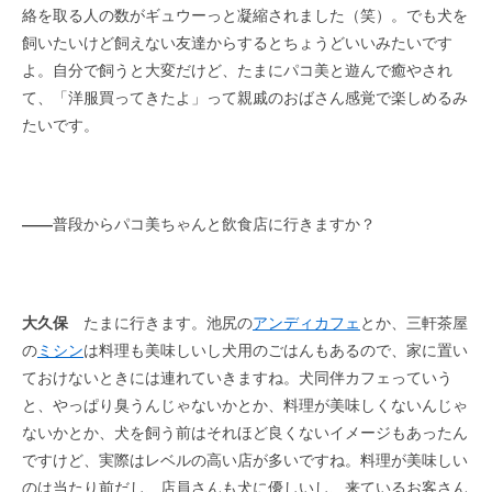
絡を取る人の数がギュウーっと凝縮されました（笑）。でも犬を
飼いたいけど飼えない友達からするとちょうどいいみたいです
よ。自分で飼うと大変だけど、たまにパコ美と遊んで癒やされ
て、「洋服買ってきたよ」って親戚のおばさん感覚で楽しめるみ
たいです。
――
普段からパコ美ちゃんと飲食店に行きますか？
大久保
たまに行きます。池尻の
アンディカフェ
とか、三軒茶屋
の
ミシン
は料理も美味しいし犬用のごはんもあるので、家に置い
ておけないときには連れていきますね。犬同伴カフェっていう
と、やっぱり臭うんじゃないかとか、料理が美味しくないんじゃ
ないかとか、犬を飼う前はそれほど良くないイメージもあったん
ですけど、実際はレベルの高い店が多いですね。料理が美味しい
のは当たり前だし、店員さんも犬に優しいし、来ているお客さん