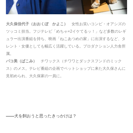
大久保佳代子（おおくぼ かよこ）
女性お笑いコンビ・オアシズの
ツッコミ担当。フジテレビ「めちゃ×2イケてるッ！」など多数のレギ
ュラー出演番組を持ち、映画「ねこあつめの家」に出演するなど、タ
レント・女優としても幅広く活躍している。プロダクション人力舎所
属。
パコ美（ぱこみ）
チワックス（チワワとダックスフンドのミック
ス）のメス。テレビ番組の企画でペットショップに来た大久保さんに
見初められ、大久保家の一員に。
――
犬を飼おうと思ったきっかけは？