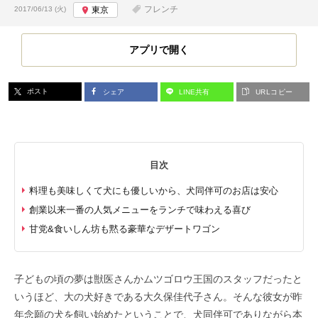
投稿日:
フレンチ
2017/06/13 (火)
東京
アプリで開く
ポスト
シェア
LINE共有
URLコピー
目次
料理も美味しくて犬にも優しいから、犬同伴可のお店は安心
創業以来一番の人気メニューをランチで味わえる喜び
甘党&食いしん坊も黙る豪華なデザートワゴン
子どもの頃の夢は獣医さんかムツゴロウ王国のスタッフだったと
いうほど、大の犬好きである大久保佳代子さん。そんな彼女が昨
年念願の犬を飼い始めたということで、犬同伴可でありながら本