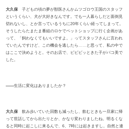
大久保
子どもの頃の夢が獣医さんかムツゴロウ王国のスタッフ
というくらい、犬が大好きなんです。でも一人暮らしだと面倒見
切れないし、とか言っているうちに20年くらい経ってしまって。
そうしたらたまたま番組のロケでペットショップに行く企画があ
って、「飼わなくてもいいですよ。」ってスタッフさんに言われ
ていたんですけど、この機会を逃したら……と思って、私の中で
はここで決めようと。そのお店で、ビビビッときた子がパコ美で
した。
――
生活に変化はありましたか？
大久保
飲み歩いていた回数も減ったし、飲むときも一旦家に帰
って世話してから出たりとか、かなり変わりましたね。明るくな
ると同時に起こしに来るんで、6、7時には起きますし。自然と連