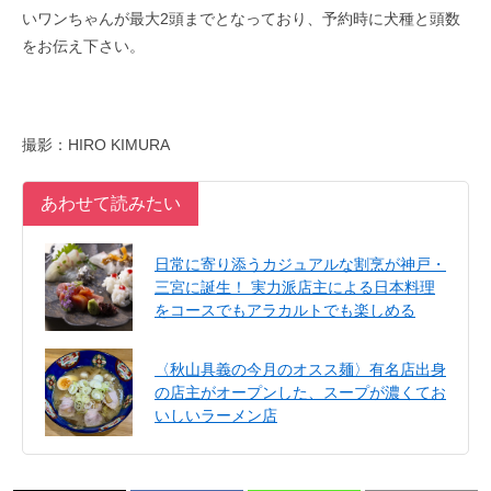
いワンちゃんが最大2頭までとなっており、予約時に犬種と頭数
をお伝え下さい。
撮影：HIRO KIMURA
あわせて読みたい
日常に寄り添うカジュアルな割烹が神戸・
三宮に誕生！ 実力派店主による日本料理
をコースでもアラカルトでも楽しめる
〈秋山具義の今月のオスス麺〉有名店出身
の店主がオープンした、スープが濃くてお
いしいラーメン店