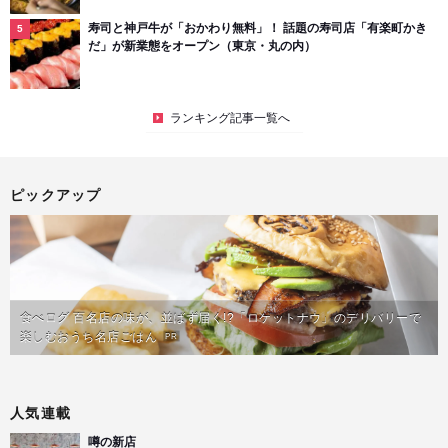
寿司と神戸牛が「おかわり無料」！ 話題の寿司店「有楽町かき
だ」が新業態をオープン（東京・丸の内）
ランキング記事一覧へ
ピックアップ
食べログ 百名店の味が、並ばず届く!?「ロケットナウ」のデリバリーで
楽しむおうち名店ごはん
PR
人気連載
噂の新店