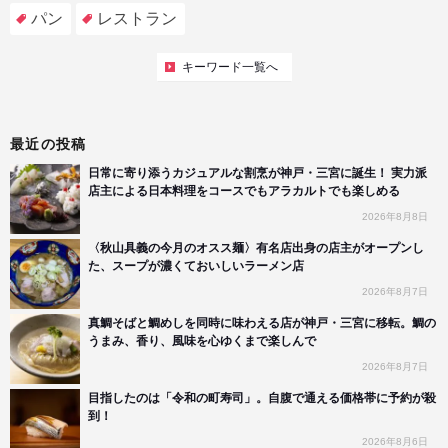
パン
レストラン
キーワード一覧へ
最近の投稿
日常に寄り添うカジュアルな割烹が神戸・三宮に誕生！ 実力派
店主による日本料理をコースでもアラカルトでも楽しめる
2026年8月8日
〈秋山具義の今月のオスス麺〉有名店出身の店主がオープンし
た、スープが濃くておいしいラーメン店
2026年8月7日
真鯛そばと鯛めしを同時に味わえる店が神戸・三宮に移転。鯛の
うまみ、香り、風味を心ゆくまで楽しんで
2026年8月7日
目指したのは「令和の町寿司」。自腹で通える価格帯に予約が殺
到！
2026年8月6日