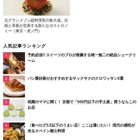
元グランメゾン総料理長の集大成。伝
統と革新が交差する新たなガストロノ
ミー（東京・虎ノ門）
人気記事ランキング
予約必須!! スイーツのプロが推薦する唯一無二の絶品シュークリ
ーム
パン愛好家がおすすめするサックサクのクロワッサン5選
祇園のママに聞く！ 京都で「500円以下の手土産」買うならこの
お店
〈食べログ3.5以下のうまい店〉ここは通いたい！ 現代の感性が
光るスペイン郷土料理